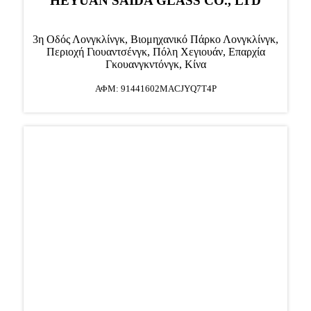
HEYUAN SAIDA GLASS CO., LTD
3η Οδός Λονγκλίνγκ, Βιομηχανικό Πάρκο Λονγκλίνγκ,
Περιοχή Γιουαντσένγκ, Πόλη Χεγιουάν, Επαρχία
Γκουανγκντόνγκ, Κίνα
ΑΦΜ: 91441602MACJYQ7T4P