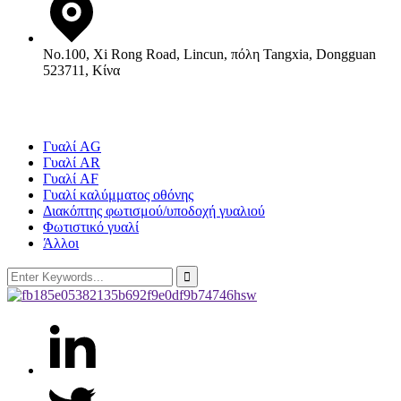
No.100, Xi Rong Road, Lincun, πόλη Tangxia, Dongguan
523711, Κίνα
Προϊόντα
Γυαλί AG
Γυαλί AR
Γυαλί AF
Γυαλί καλύμματος οθόνης
Διακόπτης φωτισμού/υποδοχή γυαλιού
Φωτιστικό γυαλί
Άλλοι