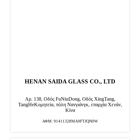
HENAN SAIDA GLASS CO., LTD
Αρ. 138, Οδός FuNiuDong, Οδός XingTang,
TangHe
Κομητεία, πόλη Νανγιάνγκ, επαρχία Χενάν,
Κίνα
ΑΦΜ: 91411328MA9FTJQN0W