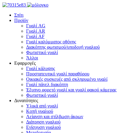
Σπίτι
Προϊόν
Γυαλί AG
Γυαλί AR
Γυαλί AF
Γυαλί καλύμματος οθόνης
Διακόπτης φωτισμού/υποδοχή γυαλιού
Φωτιστικό γυαλί
Άλλοι
Εφαρμογές
Γυαλί κάλυψης
Προστατευτικό γυαλί παραθύρου
Οικιακές συσκευές από σκληρυμένο γυαλί
Γυαλί πάνελ διακόπτη
Έξυπνο φορετό γυαλί και γυαλί φακού κάμερας
Φωτιστικό γυαλί
Δυνατότητες
Υλικά από γυαλί
Κοπή γυαλιού
Λείανση και στίλβωση άκρων
Διάτρηση γυαλιού
Ενίσχυση γυαλιού
Μεταξοτυπία