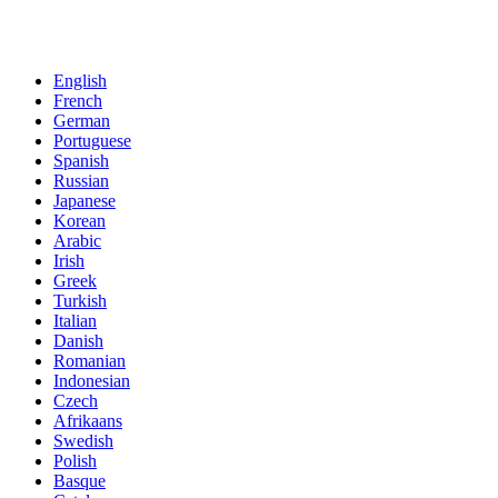
Στείλτε μας το μήνυμά σας:
English
French
German
Portuguese
Spanish
Russian
Japanese
Korean
Arabic
Irish
Greek
Turkish
Italian
Danish
Romanian
Indonesian
Czech
Afrikaans
Swedish
Polish
Basque