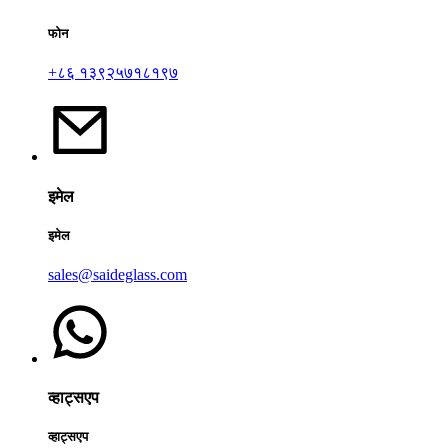
फोन
+८६ १३९२५७१८१९७
इमेल
इमेल
sales@saideglass.com
व्हाट्सएप
व्हाट्सएप