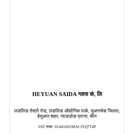
HEYUAN SAIDA ग्लास कं, लि
लङलिङ तेस्रो रोड, लङलिङ औद्योगिक पार्क, युआनचेङ जिल्ला,
हेयुआन शहर, ग्वाङडोङ प्रान्त, चीन
VAT नम्बर :91441602MACJYQ7T4P