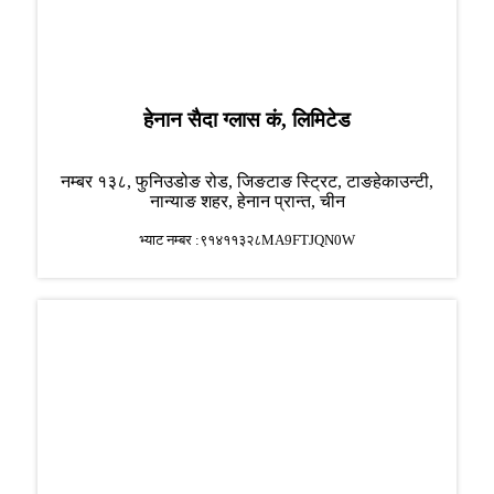
हेनान सैदा ग्लास कं, लिमिटेड
नम्बर १३८, फुनिउडोङ रोड, जिङटाङ स्ट्रिट, टाङहे
काउन्टी,
नान्याङ शहर, हेनान प्रान्त, चीन
भ्याट नम्बर :९१४११३२८MA9FTJQN0W