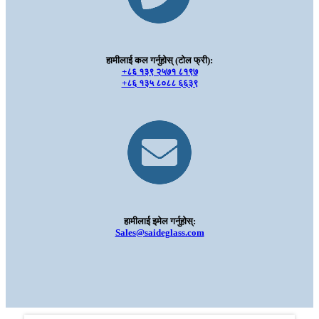
हामीलाई कल गर्नुहोस् (टोल फ्री):
+८६ १३९ २५७१ ८१९७
+८६ १३५ ८०८८ ६६३९
हामीलाई इमेल गर्नुहोस्:
Sales@saideglass.com