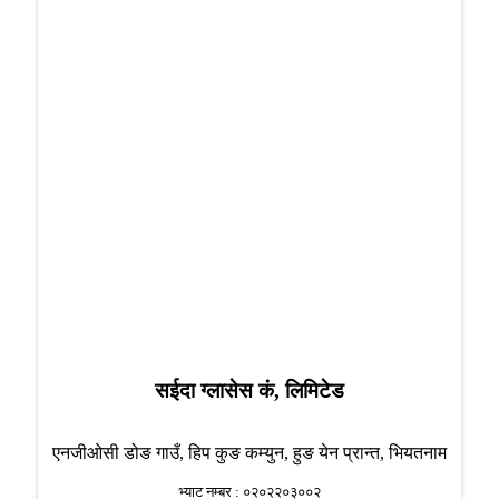
सईदा ग्लासेस कं, लिमिटेड
एनजीओसी डोङ गाउँ, हिप कुङ कम्युन, हुङ येन प्रान्त, भियतनाम
भ्याट नम्बर : ०२०२२०३००२