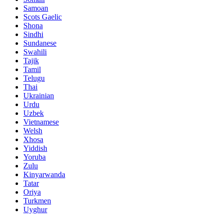
Samoan
Scots Gaelic
Shona
Sindhi
Sundanese
Swahili
Tajik
Tamil
Telugu
Thai
Ukrainian
Urdu
Uzbek
Vietnamese
Welsh
Xhosa
Yiddish
Yoruba
Zulu
Kinyarwanda
Tatar
Oriya
Turkmen
Uyghur