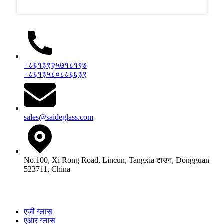
+८६१३९२५७१८१९७
+८६१३५८०८८६६३९
sales@saideglass.com
No.100, Xi Rong Road, Lincun, Tangxia टाउन, Dongguan
523711, China
उत्पादनहरू
एजी ग्लास
एआर ग्लास