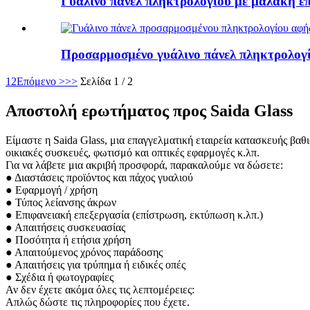
Γυάλινο πάνελ πληκτρολογίου με μαλακή 
Προσαρμοσμένο γυάλινο πάνελ πληκτρολογίο
1
2
Επόμενο >
>>
Σελίδα 1 / 2
Αποστολή ερωτήματος προς Saida Glass
Είμαστε η Saida Glass, μια επαγγελματική εταιρεία κατασκευής βαθ
οικιακές συσκευές, φωτισμό και οπτικές εφαρμογές κ.λπ.
Για να λάβετε μια ακριβή προσφορά, παρακαλούμε να δώσετε:
● Διαστάσεις προϊόντος και πάχος γυαλιού
● Εφαρμογή / χρήση
● Τύπος λείανσης άκρων
● Επιφανειακή επεξεργασία (επίστρωση, εκτύπωση κ.λπ.)
● Απαιτήσεις συσκευασίας
● Ποσότητα ή ετήσια χρήση
● Απαιτούμενος χρόνος παράδοσης
● Απαιτήσεις για τρύπημα ή ειδικές οπές
● Σχέδια ή φωτογραφίες
Αν δεν έχετε ακόμα όλες τις λεπτομέρειες:
Απλώς δώστε τις πληροφορίες που έχετε.