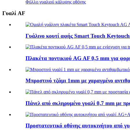
Φύλλο γυαλιού κάλυψης οθόνης
Γυαλί AF
Γυάλινο κουτί αφής Smart Touch Keytouch
Πλακέτα ποντικιού AG AF 0,5 mm για φορη
Μπροστινό τζάμι 1mm με χαραγμένο αντιθα
Πάνελ από σκληρυμένο γυαλί 0,7 mm με πρ
Προστατευτικό οθόνης αυτοκινήτου από γ