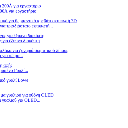
00Å για εργαστήριο
για τρισδιάστατο εκτυπωτή...
 για έξυπνο διακόπτη
για σώμα...
υμένο Γυαλί...
 γυαλιού για OLED...