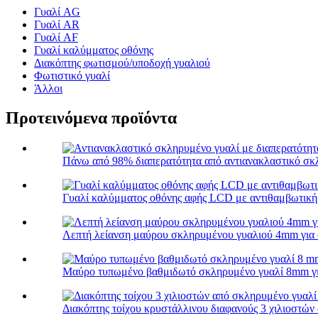
Γυαλί AG
Γυαλί AR
Γυαλί AF
Γυαλί καλύμματος οθόνης
Διακόπτης φωτισμού/υποδοχή γυαλιού
Φωτιστικό γυαλί
Άλλοι
Προτεινόμενα προϊόντα
Πάνω από 98% διαπερατότητα από αντιανακλαστικό σκλ
Γυαλί καλύμματος οθόνης αφής LCD με αντιθαμβωτικ
Λεπτή λείανση μαύρου σκληρυμένου γυαλιού 4mm για
Μαύρο τυπωμένο βαθμιδωτό σκληρυμένο γυαλί 8mm για
Διακόπτης τοίχου κρυστάλλινου διαφανούς 3 χιλιοστών 