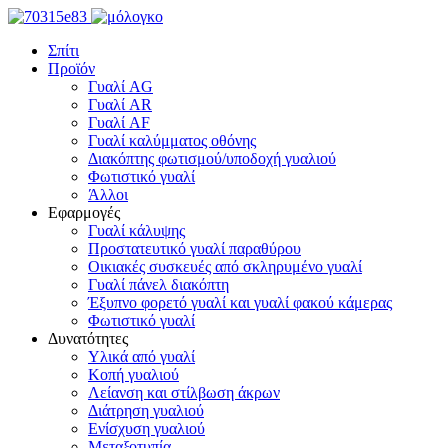
Σπίτι
Προϊόν
Γυαλί AG
Γυαλί AR
Γυαλί AF
Γυαλί καλύμματος οθόνης
Διακόπτης φωτισμού/υποδοχή γυαλιού
Φωτιστικό γυαλί
Άλλοι
Εφαρμογές
Γυαλί κάλυψης
Προστατευτικό γυαλί παραθύρου
Οικιακές συσκευές από σκληρυμένο γυαλί
Γυαλί πάνελ διακόπτη
Έξυπνο φορετό γυαλί και γυαλί φακού κάμερας
Φωτιστικό γυαλί
Δυνατότητες
Υλικά από γυαλί
Κοπή γυαλιού
Λείανση και στίλβωση άκρων
Διάτρηση γυαλιού
Ενίσχυση γυαλιού
Μεταξοτυπία