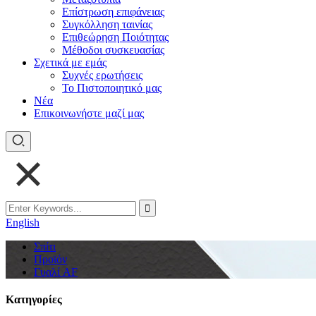
Επίστρωση επιφάνειας
Συγκόλληση ταινίας
Επιθεώρηση Ποιότητας
Μέθοδοι συσκευασίας
Σχετικά με εμάς
Συχνές ερωτήσεις
Το Πιστοποιητικό μας
Νέα
Επικοινωνήστε μαζί μας
English
Σπίτι
Προϊόν
Γυαλί AF
Κατηγορίες