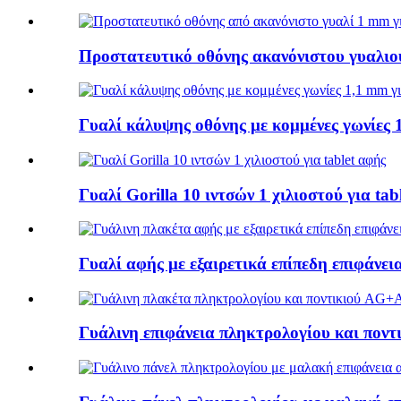
Προστατευτικό οθόνης ακανόνιστου γυαλιού
Γυαλί κάλυψης οθόνης με κομμένες γωνίες 
Γυαλί Gorilla 10 ιντσών 1 χιλιοστού για tab
Γυαλί αφής με εξαιρετικά επίπεδη επιφάνει
Γυάλινη επιφάνεια πληκτρολογίου και πον