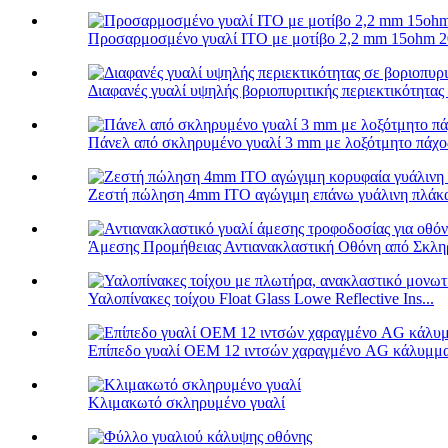
Προσαρμοσμένο γυαλί ITO με μοτίβο 2,2 mm 15ohm 2
Διαφανές γυαλί υψηλής βοριοπυριτικής περιεκτικότητας 
Πάνελ από σκληρυμένο γυαλί 3 mm με λοξότμητο πάχος
Ζεστή πώληση 4mm ITO αγώγιμη επάνω γυάλινη πλάκα 
Άμεσης Προμήθειας Αντιανακλαστική Οθόνη από Σκληρ
Υαλοπίνακες τοίχου Float Glass Lowe Reflective Ins...
Επίπεδο γυαλί OEM 12 ιντσών χαραγμένο AG κάλυμμα
Κλιμακωτό σκληρυμένο γυαλί