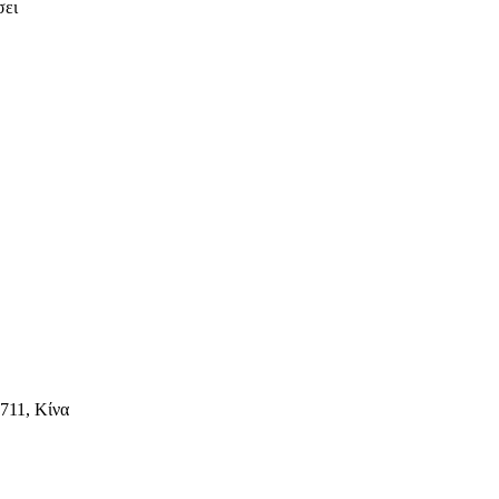
σει
711, Κίνα