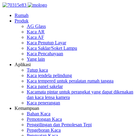
Rumah
Produk
AG Glass
Kaca AR
Kaca AF
Kaca Penutup Layar
Kaca Saklar/Soket Lampu
Kaca Pencahayaan
Yang lain
Aplikasi
Tutup kaca
Kaca jendela pelindung
Kaca tempered untuk peralatan rumah tangga
Kaca panel sakelar
Kacamata pintar untuk perangkat yang dapat dikenakan
dan kaca lensa kamera
Kaca penerangan
Kemampuan
Bahan Kaca
Pemotongan Kaca
Penggilingan dan Pemolesan Tepi
Pengeboran Kaca
Penguatan Kaca