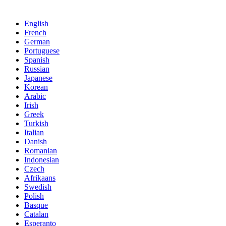
Kirim pesan Anda kepada kami:
English
French
German
Portuguese
Spanish
Russian
Japanese
Korean
Arabic
Irish
Greek
Turkish
Italian
Danish
Romanian
Indonesian
Czech
Afrikaans
Swedish
Polish
Basque
Catalan
Esperanto