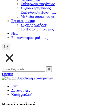
Επίστρωση επιφάνειας
Συγκόλληση ταινίας
Επιθεώρηση Ποιότητας
Μέθοδοι συσκευασίας
Σχετικά με εμάς
Συχνές ερωτήσεις
Το Πιστοποιητικό μας
Νέα
Επικοινωνήστε μαζί μας
English
Αποστολή ερωτημάτων
Σπίτι
Δυνατότητες
Κοπή γυαλιού
Κοπή γυαλιού