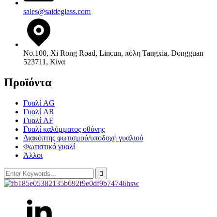
sales@saideglass.com
No.100, Xi Rong Road, Lincun, πόλη Tangxia, Dongguan
523711, Κίνα
Προϊόντα
Γυαλί AG
Γυαλί AR
Γυαλί AF
Γυαλί καλύμματος οθόνης
Διακόπτης φωτισμού/υποδοχή γυαλιού
Φωτιστικό γυαλί
Άλλοι