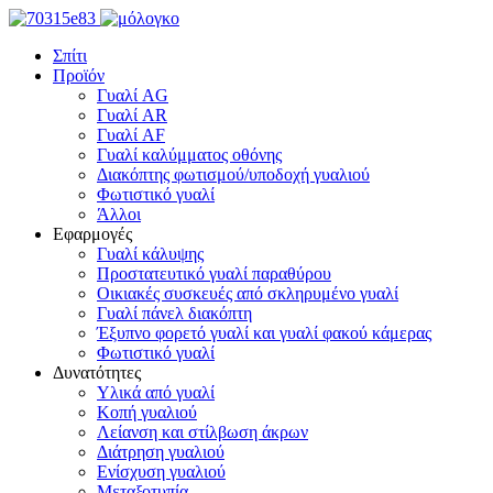
Σπίτι
Προϊόν
Γυαλί AG
Γυαλί AR
Γυαλί AF
Γυαλί καλύμματος οθόνης
Διακόπτης φωτισμού/υποδοχή γυαλιού
Φωτιστικό γυαλί
Άλλοι
Εφαρμογές
Γυαλί κάλυψης
Προστατευτικό γυαλί παραθύρου
Οικιακές συσκευές από σκληρυμένο γυαλί
Γυαλί πάνελ διακόπτη
Έξυπνο φορετό γυαλί και γυαλί φακού κάμερας
Φωτιστικό γυαλί
Δυνατότητες
Υλικά από γυαλί
Κοπή γυαλιού
Λείανση και στίλβωση άκρων
Διάτρηση γυαλιού
Ενίσχυση γυαλιού
Μεταξοτυπία