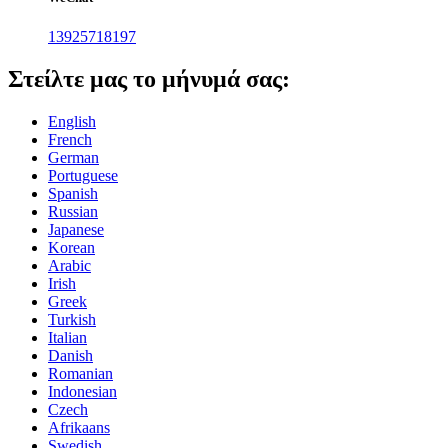
13925718197
Στείλτε μας το μήνυμά σας:
English
French
German
Portuguese
Spanish
Russian
Japanese
Korean
Arabic
Irish
Greek
Turkish
Italian
Danish
Romanian
Indonesian
Czech
Afrikaans
Swedish