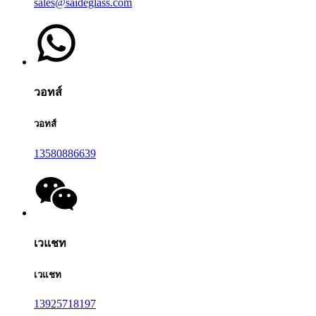
sales@saideglass.com
วอทส์
วอทส์
13580886639
เวแชท
เวแชท
13925718197