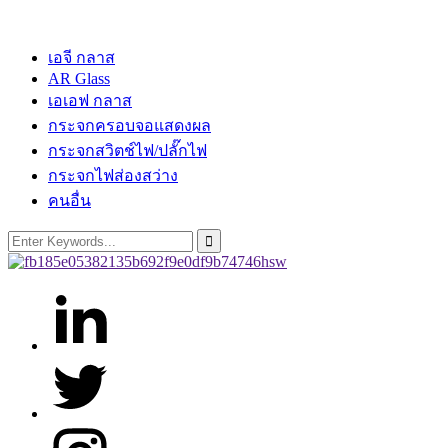
สินค้า
เอจี กลาส
AR Glass
เอเอฟ กลาส
กระจกครอบจอแสดงผล
กระจกสวิตช์ไฟ/ปลั๊กไฟ
กระจกไฟส่องสว่าง
คนอื่น