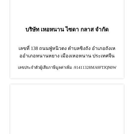
บริษัท เหอหนาน ไซดา กลาส จำกัด
เลขที่ 138 ถนนฟู่หนิวตง ตำบลซิงถัง อำเภอถังเห
อ
อำเภอหนานหยาง เมืองเหอหนาน ประเทศจีน
เลขประจำตัวผู้เสียภาษีมูลค่าเพิ่ม :91411328MA9FTJQN0W