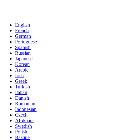
ส่งข้อความของคุณมาถึงเรา:
English
French
German
Portuguese
Spanish
Russian
Japanese
Korean
Arabic
Irish
Greek
Turkish
Italian
Danish
Romanian
Indonesian
Czech
Afrikaans
Swedish
Polish
Basque