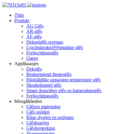
Thús
Produkt
AG Glês
AR-glês
AF-glês
Dekselglês werjaan
Ljochtskeakel/Fêstmakke glês
Ferljochtingsglês
Oaren
Applikaasjes
Dekglês
Beskermjend finsterglês
Húshâldlike apparaten temperearre glês
Skeakelpaniel glês
Smart draachber glês en kameralensglês
Ferljochtingsglês
Mooglikheden
Glêzen materialen
Glês snijden
Râne slypjen en polijsten
Glêsboarjen
Glêsfersterking
Skermprintsjen