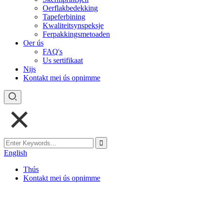
Oerflakbedekking
Tapeferbining
Kwaliteitsynspeksje
Ferpakkingsmetoaden
Oer ús
FAQ's
Us sertifikaat
Nijs
Kontakt mei ús opnimme
English
Thús
Kontakt mei ús opnimme