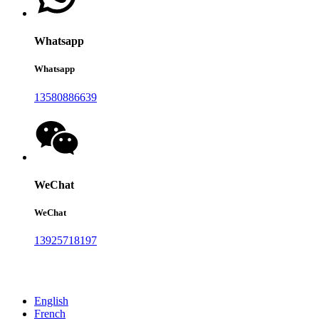
Whatsapp
Whatsapp
13580886639
WeChat
WeChat
13925718197
Stjoer jo berjocht nei ús:
English
French