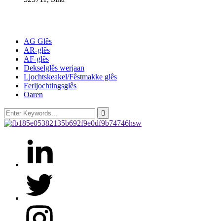
Produkten
AG Glês
AR-glês
AF-glês
Dekselglês werjaan
Ljochtskeakel/Fêstmakke glês
Ferljochtingsglês
Oaren