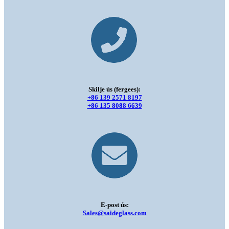
Skilje ús (fergees):
+86 139 2571 8197
+86 135 8088 6639
E-post ús:
Sales@saideglass.com