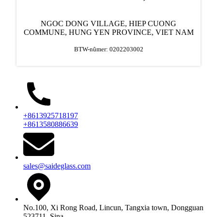
NGOC DONG VILLAGE, HIEP CUONG
COMMUNE, HUNG YEN PROVINCE, VIET NAM
BTW-nûmer: 0202203002
+8613925718197
+8613580886639
sales@saideglass.com
No.100, Xi Rong Road, Lincun, Tangxia town, Dongguan
523711, Sina