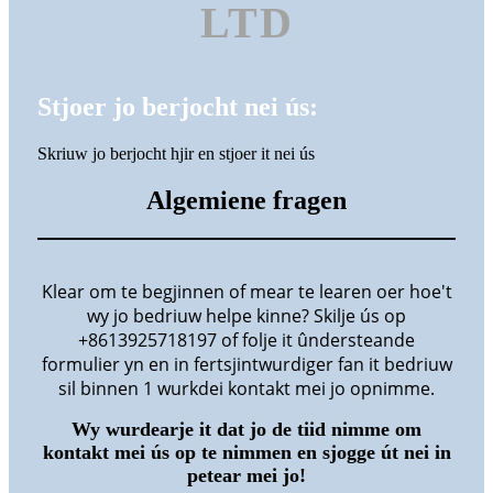
LTD
Stjoer jo berjocht nei ús:
Skriuw jo berjocht hjir en stjoer it nei ús
Algemiene fragen
Klear om te begjinnen of mear te learen oer hoe't
wy jo bedriuw helpe kinne? Skilje ús op
+8613925718197 of folje it ûndersteande
formulier yn en in fertsjintwurdiger fan it bedriuw
sil binnen 1 wurkdei kontakt mei jo opnimme.
Wy wurdearje it dat jo de tiid nimme om
kontakt mei ús op te nimmen en sjogge út nei in
petear mei jo!