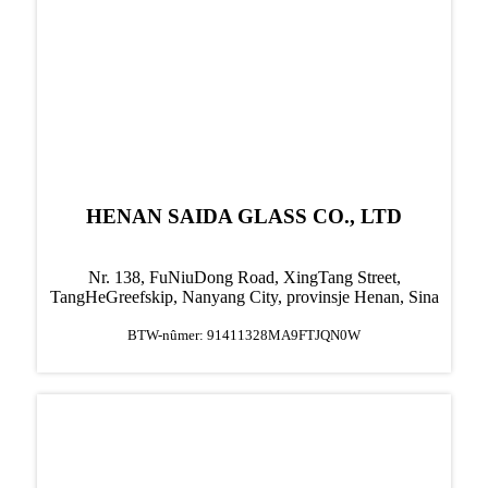
HENAN SAIDA GLASS CO., LTD
Nr. 138, FuNiuDong Road, XingTang Street,
TangHe
Greefskip, Nanyang City, provinsje Henan, Sina
BTW-nûmer: 91411328MA9FTJQN0W