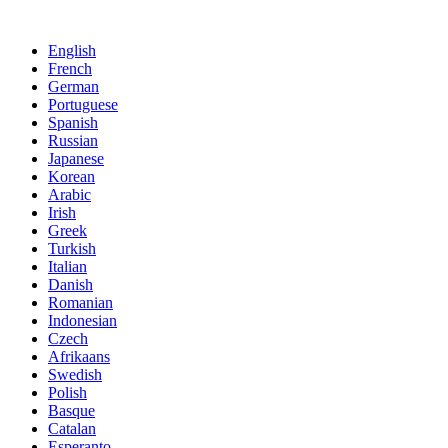
Bidali zure mezua gure helbidera:
English
French
German
Portuguese
Spanish
Russian
Japanese
Korean
Arabic
Irish
Greek
Turkish
Italian
Danish
Romanian
Indonesian
Czech
Afrikaans
Swedish
Polish
Basque
Catalan
Esperanto