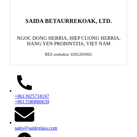
SAIDA BETAURREKOAK, LTD.
NGOC DONG HERRIA, HIEP CUONG HERRIA,
HANG YEN PROBINTZIA, VIET NAM
BEZ zenbakia: 0202203002
+8613925718197
+8613580886639
sales@saideglass.com