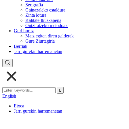
Serigrafia
Gainazaleko estaldura
Zinta lotura
Kalitate Ikuskapena
Ontziratzeko metodoak
Guri buruz
Maiz egiten diren galderak
Gure Ziurtagiria
Berriak
Jarri gurekin harremanetan
English
Etxea
Jarri gurekin harremanetan