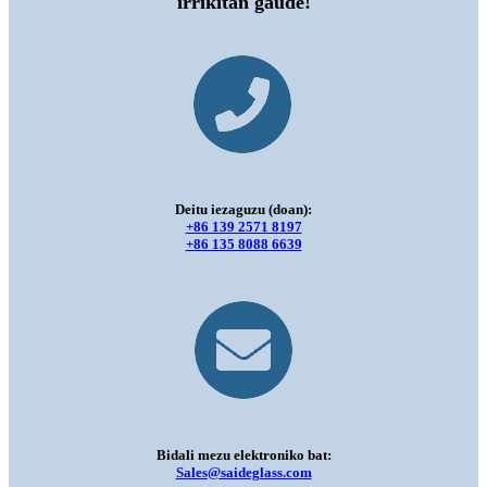
irrikitan gaude!
Deitu iezaguzu (doan):
+86 139 2571 8197
+86 135 8088 6639
Bidali mezu elektroniko bat:
Sales@saideglass.com