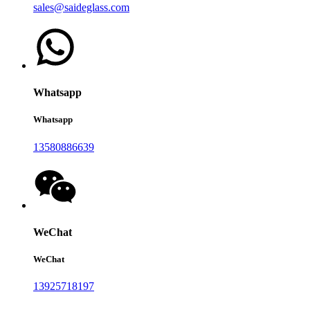
sales@saideglass.com
Whatsapp
Whatsapp
13580886639
WeChat
WeChat
13925718197