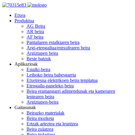
Etxea
Produktua
AG Beira
AR beira
AF beira
Pantailaren estalkiaren beira
Argi-etengailua/entxufearen beira
Argiztapen beira
Beste batzuk
Aplikazioak
Estalki-beira
Leihoko beira babesgarria
Etxetresna elektrikoen beira tenplatua
Etengailu-paneleko beira
Beira eramangarri adimendunak eta kameraren
lentearen beira
Argiztapen-beira
Gaitasunak
Beirazko materialak
Beira mozketa
Ertzak arteztea eta leuntzea
Beira zulatzea
Beira indartzea