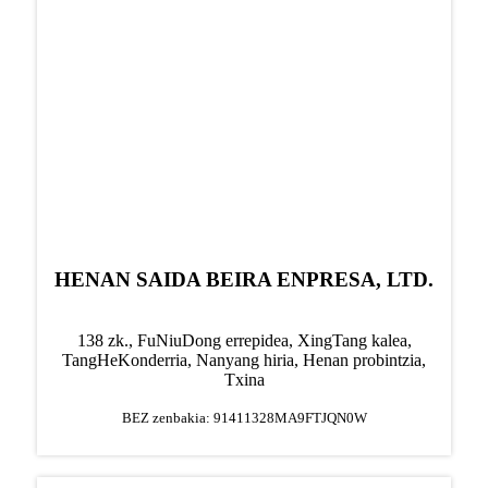
HENAN SAIDA BEIRA ENPRESA, LTD.
138 zk., FuNiuDong errepidea, XingTang kalea,
TangHe
Konderria, Nanyang hiria, Henan probintzia,
Txina
BEZ zenbakia: 91411328MA9FTJQN0W