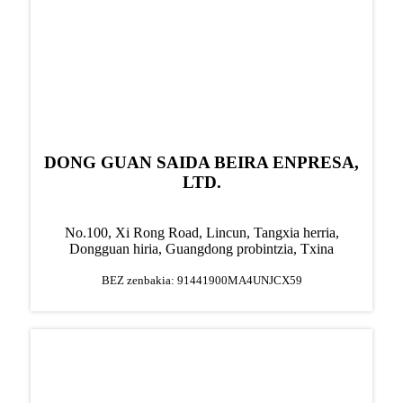
DONG GUAN SAIDA BEIRA ENPRESA,
LTD.
No.100, Xi Rong Road, Lincun, Tangxia herria,
Dongguan hiria, Guangdong probintzia, Txina
BEZ zenbakia: 91441900MA4UNJCX59