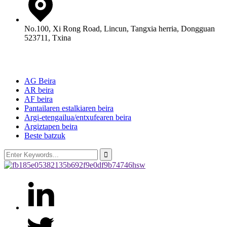
No.100, Xi Rong Road, Lincun, Tangxia herria, Dongguan
523711, Txina
Produktuak
AG Beira
AR beira
AF beira
Pantailaren estalkiaren beira
Argi-etengailua/entxufearen beira
Argiztapen beira
Beste batzuk