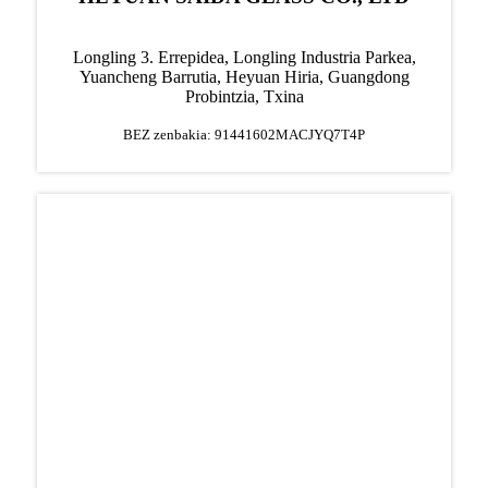
Longling 3. Errepidea, Longling Industria Parkea,
Yuancheng Barrutia, Heyuan Hiria, Guangdong
Probintzia, Txina
BEZ zenbakia: 91441602MACJYQ7T4P