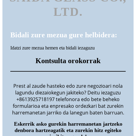
LTD.
Bidali zure mezua gure helbidera:
Idatzi zure mezua hemen eta bidali iezaguzu
Kontsulta orokorrak
Prest al zaude hasteko edo zure negozioari nola
lagundu diezaiokegun jakiteko? Deitu iezaguzu
+8613925718197 telefonora edo bete beheko
formularioa eta enpresako ordezkari bat zurekin
harremanetan jarriko da lanegun baten barruan.
Eskerrik asko gurekin harremanetan jartzeko
denbora hartzeagatik eta zurekin hitz egiteko