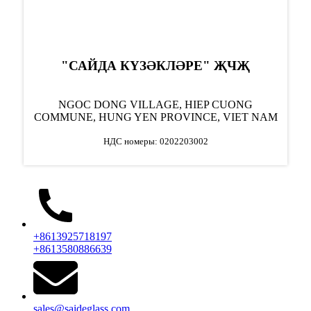
"САЙДА КҮЗӘКЛӘРЕ" ҖЧҖ
NGOC DONG VILLAGE, HIEP CUONG
COMMUNE, HUNG YEN PROVINCE, VIET NAM
НДС номеры: 0202203002
+8613925718197
+8613580886639
sales@saideglass.com