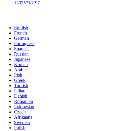
13925718197
Хәбәрегезне безгә җибәрегез:
English
French
German
Portuguese
Spanish
Russian
Japanese
Korean
Arabic
Irish
Greek
Turkish
Italian
Danish
Romanian
Indonesian
Czech
Afrikaans
Swedish
Polish