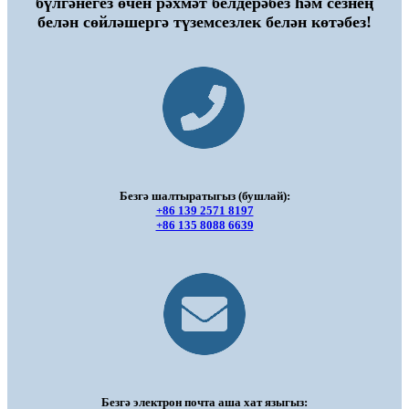
бүлгәнегез өчен рәхмәт белдерәбез һәм сезнең
белән сөйләшергә түземсезлек белән көтәбез!
Безгә шалтыратыгыз (бушлай):
+86 139 2571 8197
+86 135 8088 6639
Безгә электрон почта аша хат языгыз: