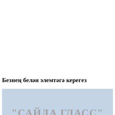
Безнең белән элемтәгә керегез
"САЙДА ГЛАСС"