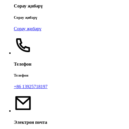
Сорау җибәрү
Сорау җибәрү
Сорау җибәрү
Телефон
Телефон
+86 13925718197
Электрон почта