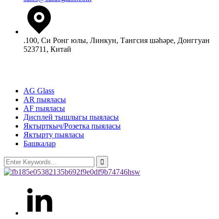
.100, Си Ронг юлы, Линкун, Тангсия шәһәре, Донггуан
523711, Китай
Продуктлар
AG Glass
AR пыяласы
AF пыяласы
Дисплей тышлыгы пыяласы
Яктырткыч/Розетка пыяласы
Яктырту пыяласы
Башкалар