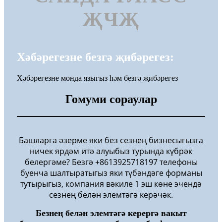
ҖЧҖ
Хәбәрегезне безгә җибәрегез:
Хәбәрегезне монда языгыз һәм безгә җибәрегез
Гомуми сораулар
Башларга әзерме яки без сезнең бизнесыгызга
ничек ярдәм итә алуыбыз турында күбрәк
белергәме? Безгә +8613925718197 телефоны
буенча шалтыратыгыз яки түбәндәге форманы
тутырыгыз, компания вәкиле 1 эш көне эчендә
сезнең белән элемтәгә керәчәк.
Безнең белән элемтәгә керергә вакыт