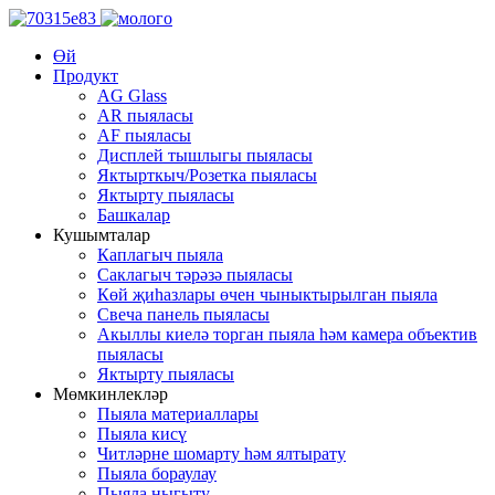
Өй
Продукт
AG Glass
AR пыяласы
AF пыяласы
Дисплей тышлыгы пыяласы
Яктырткыч/Розетка пыяласы
Яктырту пыяласы
Башкалар
Кушымталар
Каплагыч пыяла
Саклагыч тәрәзә пыяласы
Көй җиһазлары өчен чыныктырылган пыяла
Свеча панель пыяласы
Акыллы киелә торган пыяла һәм камера объектив
пыяласы
Яктырту пыяласы
Мөмкинлекләр
Пыяла материаллары
Пыяла кисү
Читләрне шомарту һәм ялтырату
Пыяла бораулау
Пыяла ныгыту