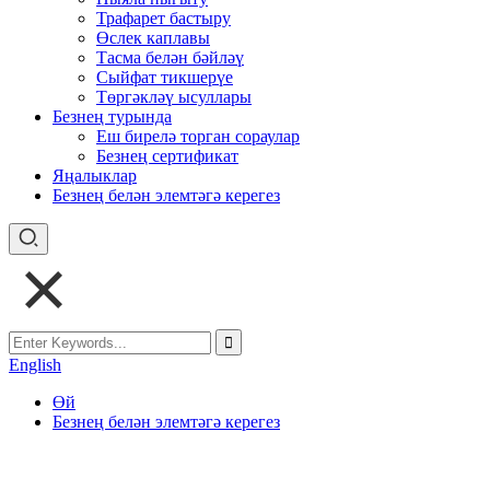
Трафарет бастыру
Өслек каплавы
Тасма белән бәйләү
Сыйфат тикшерүе
Төргәкләү ысуллары
Безнең турында
Еш бирелә торган сораулар
Безнең сертификат
Яңалыклар
Безнең белән элемтәгә керегез
English
Өй
Безнең белән элемтәгә керегез