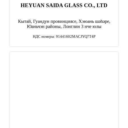
HEYUAN SAIDA GLASS CO., LTD
Кытай, Гуандун провинциясе, Хэюань шәһәре,
Юаньчэн районы, Лонглин 3 нче юлы
НДС номеры: 91441602MACJYQ7T4P