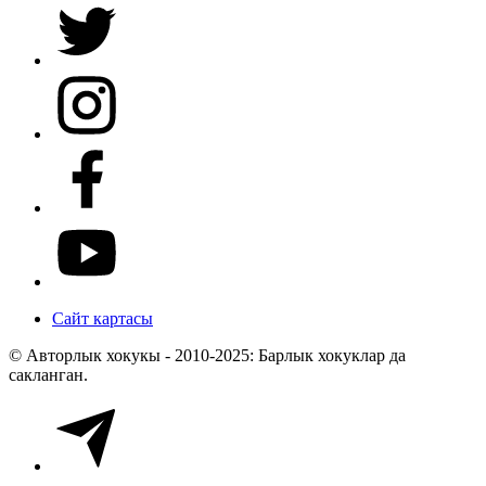
Сайт картасы
© Авторлык хокукы - 2010-2025: Барлык хокуклар да
сакланган.