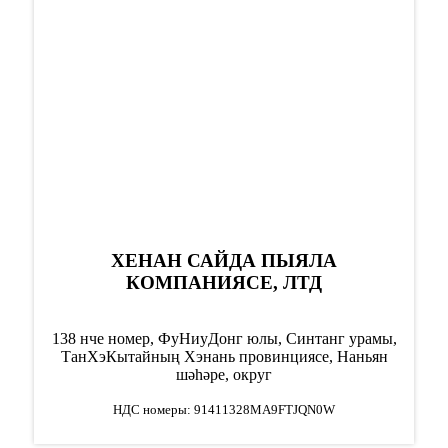
ХЕНАН САЙДА ПЫЯЛА
КОМПАНИЯСЕ, ЛТД
138 нче номер, ФуНиуДонг юлы, Синтанг урамы,
ТанХэ
Кытайның Хэнань провинциясе, Наньян
шәһәре, округ
НДС номеры: 91411328MA9FTJQN0W