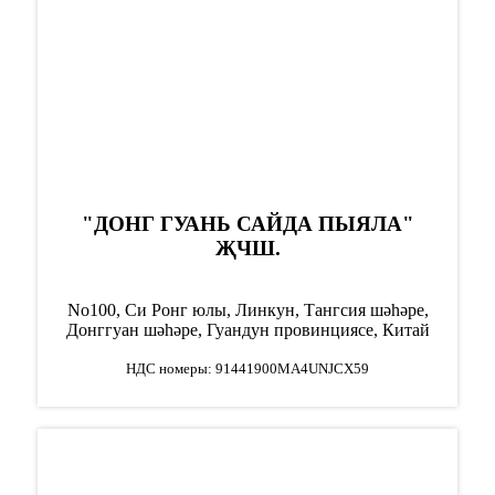
"ДОНГ ГУАНЬ САЙДА ПЫЯЛА"
ҖЧШ.
No100, Си Ронг юлы, Линкун, Тангсия шәһәре,
Донггуан шәһәре, Гуандун провинциясе, Китай
НДС номеры: 91441900MA4UNJCX59