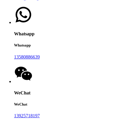
Whatsapp
Whatsapp
13580886639
WeChat
WeChat
13925718197
Hantarkan mesej anda kepada kami: