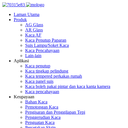
Laman Utama
Produk
AG Glass
AR Glass
Kaca AF
Kaca Penutup Paparan
Suis Lampu/Soket Kaca
Kaca Pencahayaan
Lain-lain
Aplikasi
Kaca penutup
Kaca tingkap pelindung
Kaca tempered perkakas rumah
Kaca panel suis
Kaca boleh pakai pintar dan kaca kanta kamera
Kaca pencahayaan
Keupayaan
Bahan Kaca
Pemotongan Kaca
Pengisaran dan Penggilapan Tepi
Penggerudian Kaca
Penguatan Kaca
Percetakan Skrin