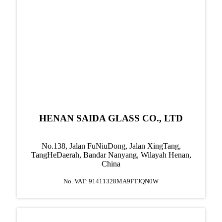
HENAN SAIDA GLASS CO., LTD
No.138, Jalan FuNiuDong, Jalan XingTang,
TangHe
Daerah, Bandar Nanyang, Wilayah Henan,
China
No. VAT: 91411328MA9FTJQN0W