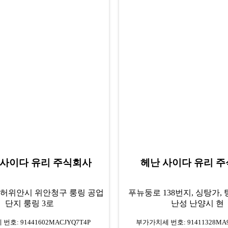
 사이다 유리 주식회사
헤난 사이다 유리 
 허위안시 위안청구 룽링 공업
푸뉴둥로 138번지, 싱탕가,
단지 룽링 3로
난성 난양시 현
호: 91441602MACJYQ7T4P
부가가치세 번호: 91411328MA