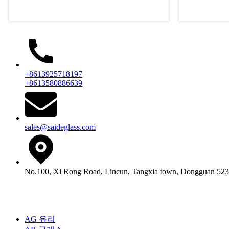
+8613925718197
+8613580886639
sales@saideglass.com
No.100, Xi Rong Road, Lincun, Tangxia town, Dongguan 5
제품
AG 유리