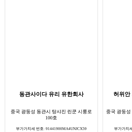
동관사이다 유리 유한회사
허위안
중국 광둥성 동관시 탕샤진 린쿤 시룽로
중국 광둥성
100호
부가가치세 번호: 91441900MA4UNJCX59
부가가치세 번