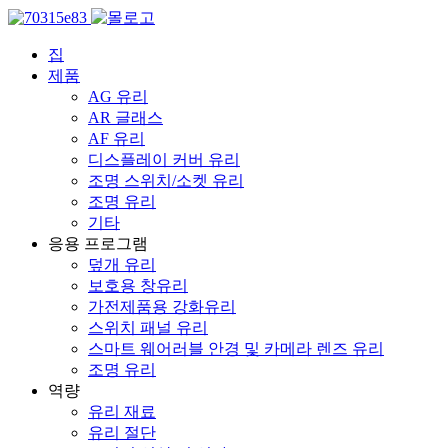
집
제품
AG 유리
AR 글래스
AF 유리
디스플레이 커버 유리
조명 스위치/소켓 유리
조명 유리
기타
응용 프로그램
덮개 유리
보호용 창유리
가전제품용 강화유리
스위치 패널 유리
스마트 웨어러블 안경 및 카메라 렌즈 유리
조명 유리
역량
유리 재료
유리 절단