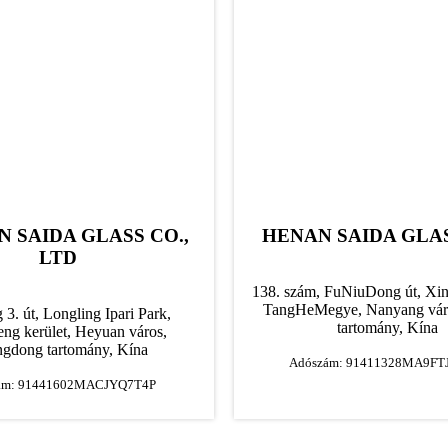
 SAIDA GLASS CO.,
HENAN SAIDA GLAS
LTD
138. szám, FuNiuDong út, Xin
TangHe
Megye, Nanyang vár
 3. út, Longling Ipari Park,
tartomány, Kína
ng kerület, Heyuan város,
gdong tartomány, Kína
Adószám: 91411328MA9F
ám: 91441602MACJYQ7T4P