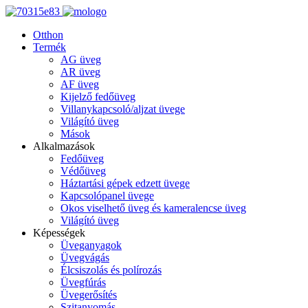
Otthon
Termék
AG üveg
AR üveg
AF üveg
Kijelző fedőüveg
Villanykapcsoló/aljzat üvege
Világító üveg
Mások
Alkalmazások
Fedőüveg
Védőüveg
Háztartási gépek edzett üvege
Kapcsolópanel üvege
Okos viselhető üveg és kameralencse üveg
Világító üveg
Képességek
Üveganyagok
Üvegvágás
Élcsiszolás és polírozás
Üvegfúrás
Üvegerősítés
Szitanyomás