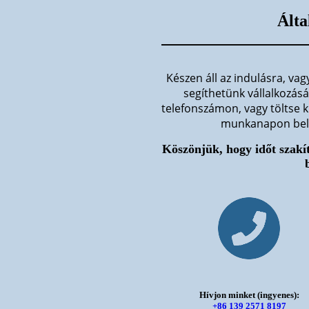
Álta
Készen áll az indulásra, va
segíthetünk vállalkozás
telefonszámon, vagy töltse ki
munkanapon belül
Köszönjük, hogy időt szakít
Hívjon minket (ingyenes):
+86 139 2571 8197