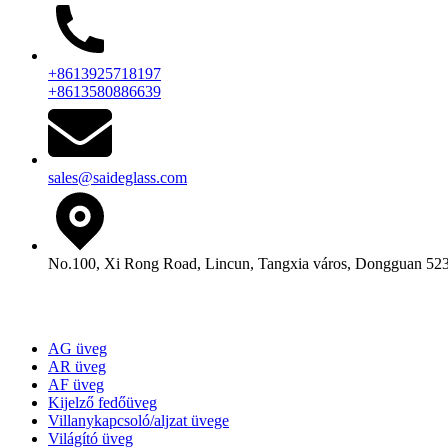
+8613925718197
+8613580886639
sales@saideglass.com
No.100, Xi Rong Road, Lincun, Tangxia város, Dongguan 52
Termékek
AG üveg
AR üveg
AF üveg
Kijelző fedőüveg
Villanykapcsoló/aljzat üvege
Világító üveg