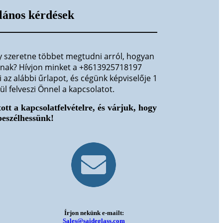
lános kérdések
gy szeretne többet megtudni arról, hogyan
ának? Hívjon minket a +8613925718197
 az alábbi űrlapot, és cégünk képviselője 1
 felveszi Önnel a kapcsolatot.
ott a kapcsolatfelvételre, és várjuk, hogy
beszélhessünk!
Írjon nekünk e-mailt:
Sales@saideglass.com