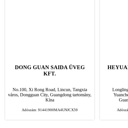
DONG GUAN SAIDA ÜVEG
HEYUAN
KFT.
No.100, Xi Rong Road, Lincun, Tangxia
Longling
város, Dongguan City, Guangdong tartomány,
Yuanche
Kína
Guan
Adószám: 91441900MA4UNJCX59
Adósz