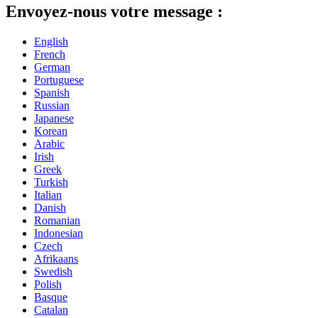
Envoyez-nous votre message :
English
French
German
Portuguese
Spanish
Russian
Japanese
Korean
Arabic
Irish
Greek
Turkish
Italian
Danish
Romanian
Indonesian
Czech
Afrikaans
Swedish
Polish
Basque
Catalan