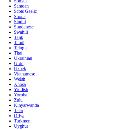
Somali
Samoan
Scots Gaelic
Shona
Sindhi
Sundanese
Swahili
Tajik
Tamil
Telugu
Thai
Ukrainian
Urdu
Uzbek
Vietnamese
Welsh
Xhosa
Yiddish
Yoruba
Zulu
Kinyarwanda
Tatar
Oriya
Turkmen
Uyghur