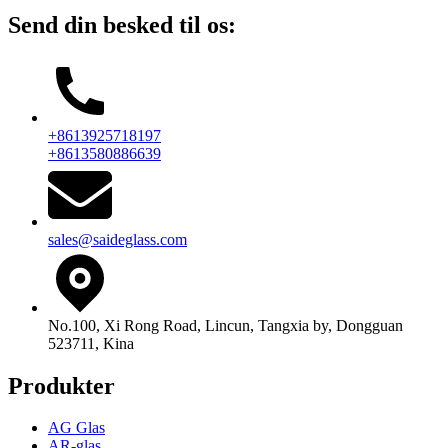
Send din besked til os:
+8613925718197
+8613580886639
sales@saideglass.com
No.100, Xi Rong Road, Lincun, Tangxia by, Dongguan
523711, Kina
Produkter
AG Glas
AR-glas