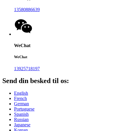
13580886639
WeChat
WeChat
13925718197
Send din besked til os:
English
French
German
Portuguese
Spanish
Russian
Japanese
Korean