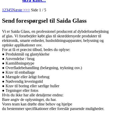
skrå kant...
1
2
3
4
5
Næste >
>>
Side 1 / 5
Send forespørgsel til Saida Glass
Vi er Saida Glass, en professionel producent af dybdeforarbejdning
af glas. Vi forarbejder købt glas til skræddersyede produkter til
elektronik, smarte enheder, husholdningsapparater, belysning og
optiske applikationer osv.
For at få et præcist tilbud, bedes du oplyse:
● Produktmål og glastykkelse
● Anvendelse / brug
● Kantslibningstype
● Overfladebehandling (belægning, trykning osv.)
● Krav til emballage
● Mængde eller årligt forbrug
● Nødvendig leveringstid
● Krav til boring eller særlige huller
● Tegninger eller fotos
Hvis du ikke har alle detaljerne endnu:
Bare angiv de oplysninger, du har.
Vores team kan drøfte dine behov og hjælpe
du bestemmer specifikationer eller foreslår passende muligheder.