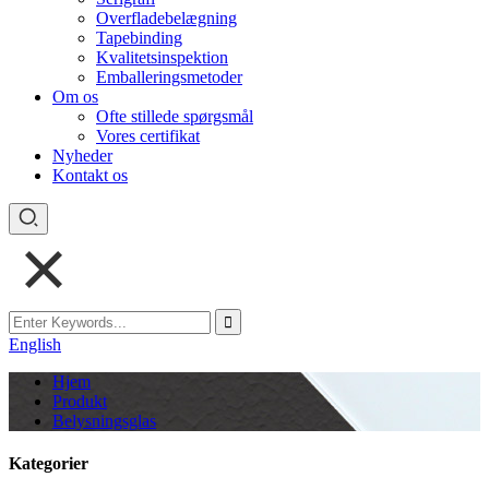
Overfladebelægning
Tapebinding
Kvalitetsinspektion
Emballeringsmetoder
Om os
Ofte stillede spørgsmål
Vores certifikat
Nyheder
Kontakt os
English
Hjem
Produkt
Belysningsglas
Kategorier