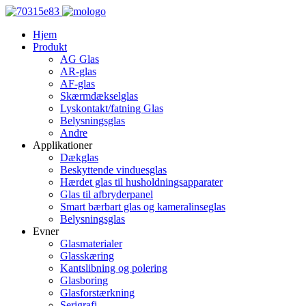
Hjem
Produkt
AG Glas
AR-glas
AF-glas
Skærmdækselglas
Lyskontakt/fatning Glas
Belysningsglas
Andre
Applikationer
Dækglas
Beskyttende vinduesglas
Hærdet glas til husholdningsapparater
Glas til afbryderpanel
Smart bærbart glas og kameralinseglas
Belysningsglas
Evner
Glasmaterialer
Glasskæring
Kantslibning og polering
Glasboring
Glasforstærkning
Serigrafi