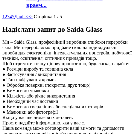
краєм...
1
2
3
4
5
Далі >
>>
Сторінка 1 / 5
Надіслати запит до Saida Glass
Ми – Saida Glass, професійний виробник глибокої переробки
скла. Ми переробляємо придбане скло на індивідуальні
вироби для електроніки, інтелектуальних пристроїв, побутової
техніки, освітлення, оптичних приладів тощо.
Щоб отримати точну цінову пропозицію, будь ласка, надайте:
● Розміри виробу та товщина скла
● Застосування / використання
● Тип шліфування кромок
● Обробка поверхні (покриття, друк тощо)
● Вимоги до упаковки
● Кількість або річне використання
● Необхідний час доставки
● Вимоги до свердління або спеціальних отворів
● Малюнки або фотографії
Якщо у вас ще немає всіх деталей:
Просто надайте інформацію, яка у вас є.
Наша команда може обговорити ваші вимоги та допомогти
ви визначаєте специфікації або пропонуєте відповідні