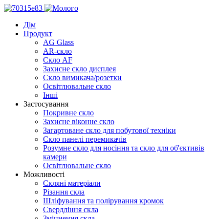
Дім
Продукт
AG Glass
AR-скло
Скло AF
Захисне скло дисплея
Скло вимикача/розетки
Освітлювальне скло
Інші
Застосування
Покривне скло
Захисне віконне скло
Загартоване скло для побутової техніки
Скло панелі перемикачів
Розумне скло для носіння та скло для об'єктивів
камери
Освітлювальне скло
Можливості
Скляні матеріали
Різання скла
Шліфування та полірування кромок
Свердління скла
Зміцнення скла