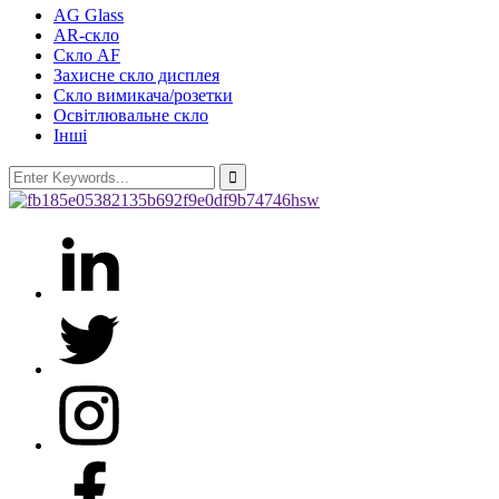
AG Glass
AR-скло
Скло AF
Захисне скло дисплея
Скло вимикача/розетки
Освітлювальне скло
Інші