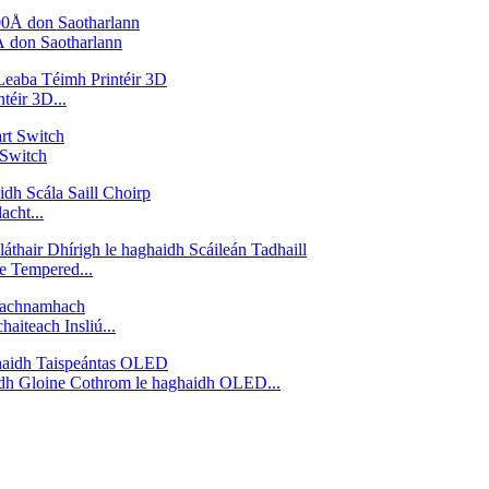
 don Saotharlann
téir 3D...
 Switch
cht...
e Tempered...
aiteach Insliú...
idh Gloine Cothrom le haghaidh OLED...