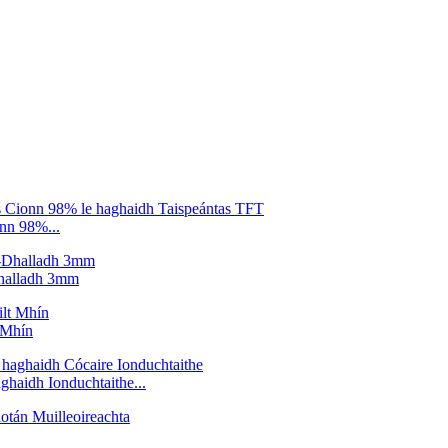
nn 98%...
Dhalladh 3mm
 Mhín
ghaidh Ionduchtaithe...