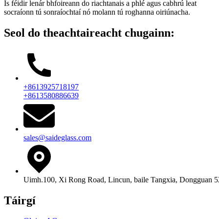
Is féidir lenár bhfoireann do riachtanais a phlé agus cabhrú leat
socraíonn tú sonraíochtaí nó molann tú roghanna oiriúnacha.
Seol do theachtaireacht chugainn:
+8613925718197
+8613580886639
sales@saideglass.com
Uimh.100, Xi Rong Road, Lincun, baile Tangxia, Dongguan 52
Táirgí