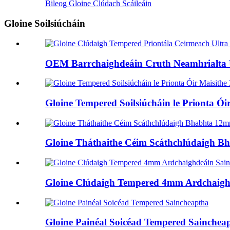
Bileog Gloine Clúdach Scáileáin
Gloine Soilsiúcháin
OEM Barrchaighdeáin Cruth Neamhrialta Ul
Gloine Tempered Soilsiúcháin le Prionta Ó
Gloine Tháthaithe Céim Scáthchlúdaigh Bh
Gloine Clúdaigh Tempered 4mm Ardchaighde
Gloine Painéal Soicéad Tempered Sainchea