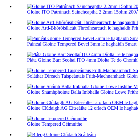
Gloine ITO Patrúnach Saincheaptha 2.2mm 15ohm 200Å
Gloine Ard-Bhóróisilicáit Thrédhearcach le haghaidh Prin
Painéal Gloine Tempered Bevel 3mm le haghaidh Smart
Pláta Gloine Barr Seoltaí ITO 4mm Díolta Te do Chomhla
Soláthar Díreach Taispeántais Frith-Machnamhach Gloin
Gloine Snámhphointe Balla Imbhalla Gloine Lowe Frithch
Gloine Clúdaigh AG Eitseáilte 12 orlach OEM le hagha
Gloine Tempered Céimnithe