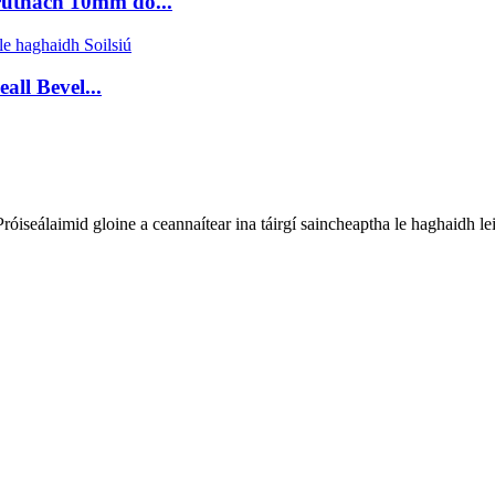
ruthach 10mm do...
all Bevel...
iseálaimid gloine a ceannaítear ina táirgí saincheaptha le haghaidh leict