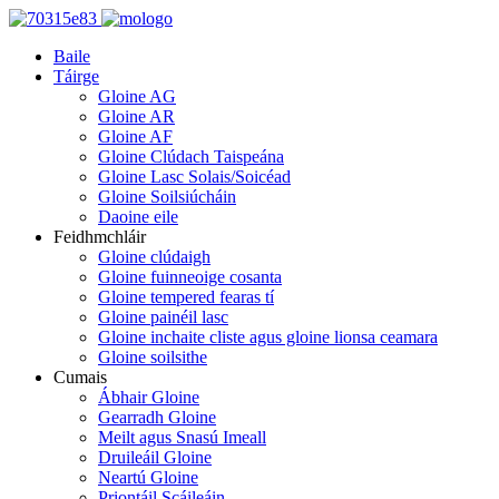
Baile
Táirge
Gloine AG
Gloine AR
Gloine AF
Gloine Clúdach Taispeána
Gloine Lasc Solais/Soicéad
Gloine Soilsiúcháin
Daoine eile
Feidhmchláir
Gloine clúdaigh
Gloine fuinneoige cosanta
Gloine tempered fearas tí
Gloine painéil lasc
Gloine inchaite cliste agus gloine lionsa ceamara
Gloine soilsithe
Cumais
Ábhair Gloine
Gearradh Gloine
Meilt agus Snasú Imeall
Druileáil Gloine
Neartú Gloine
Priontáil Scáileáin