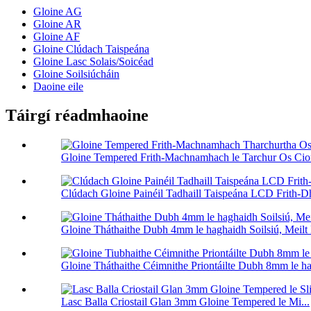
Gloine AG
Gloine AR
Gloine AF
Gloine Clúdach Taispeána
Gloine Lasc Solais/Soicéad
Gloine Soilsiúcháin
Daoine eile
Táirgí réadmhaoine
Gloine Tempered Frith-Machnamhach le Tarchur Os Cio
Clúdach Gloine Painéil Tadhaill Taispeána LCD Frith-
Gloine Tháthaithe Dubh 4mm le haghaidh Soilsiú, Meilt
Gloine Tháthaithe Céimnithe Priontáilte Dubh 8mm le ha
Lasc Balla Criostail Glan 3mm Gloine Tempered le Mi...