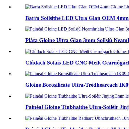
Barra Soilsithe LED Ultra Glan OEM 4mm 
Pláta Gloine Ultra Glan 3mm Soilsiú Neamhr
Clúdach Solais LED CNC Meilt Cearnógach
Gloine Borosilicate Ultra-Trédhearcach IK0
Painéal Gloine Tiubhaithe Ultra-Soiléir Jin