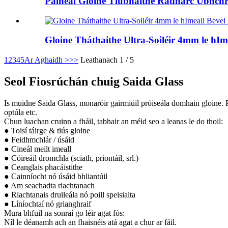
Painéal Gloine Tiubhaithe Radharc Ubhch
Gloine Tháthaithe Ultra-Soiléir 4mm le hIme
1
2
3
4
5
Ar Aghaidh >
>>
Leathanach 1 / 5
Seol Fiosrúchán chuig Saida Glass
Is muidne Saida Glass, monaróir gairmiúil próiseála domhain gloine. Pró
optúla etc.
Chun luachan cruinn a fháil, tabhair an méid seo a leanas le do thoil:
● Toisí táirge & tiús gloine
● Feidhmchlár / úsáid
● Cineál meilt imeall
● Cóireáil dromchla (sciath, priontáil, srl.)
● Ceanglais phacáistithe
● Cainníocht nó úsáid bhliantúil
● Am seachadta riachtanach
● Riachtanais druileála nó poill speisialta
● Líníochtaí nó grianghraif
Mura bhfuil na sonraí go léir agat fós:
Níl le déanamh ach an fhaisnéis atá agat a chur ar fáil.