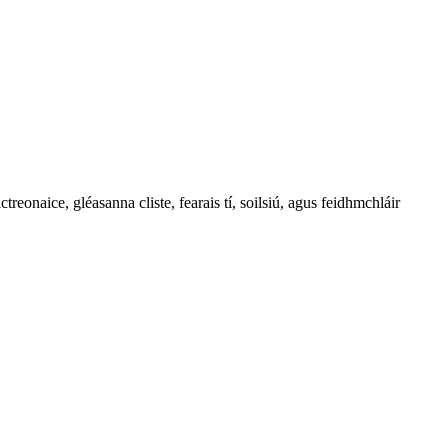
reonaice, gléasanna cliste, fearais tí, soilsiú, agus feidhmchláir