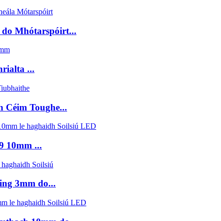
do Mhótarspóirt...
ialta ...
 Céim Toughe...
9 10mm ...
jing 3mm do...