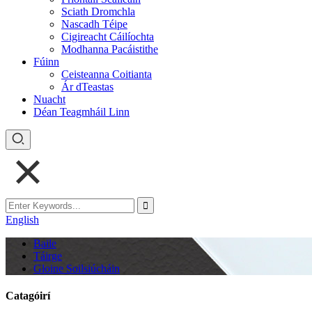
Sciath Dromchla
Nascadh Téipe
Cigireacht Cáilíochta
Modhanna Pacáistithe
Fúinn
Ceisteanna Coitianta
Ár dTeastas
Nuacht
Déan Teagmháil Linn
English
Baile
Táirge
Gloine Soilsiúcháin
Catagóirí