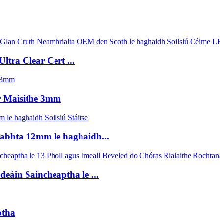
tra Clear Cert ...
ir Maisithe 3mm
abhta 12mm le haghaidh...
áin Saincheaptha le ...
ptha