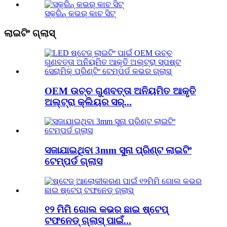
ସ୍କ୍ରିନ୍ କଭର୍ କାଚ ସିଟ୍
ଲାଇଟିଂ ଗ୍ଲାସ୍
OEM ଉଚ୍ଚ ଗୁଣବତ୍ତା ଅନିୟମିତ ଆକୃତି
ଅଲ୍ଟ୍ରା କ୍ଲିୟର ସର୍...
ସଜାଯାଇଥିବା 3mm ସୁନା ପ୍ରିଣ୍ଟ ଲାଇଟିଂ
ଟେମ୍ପର୍ଡ ଗ୍ଲାସ
୧୨ ମିମି ଗୋଲ କଭର ଛାଇ ଷ୍ଟେପ୍
ଟଫନେଡ୍ ଗ୍ଲାସ୍ ପାଇଁ...