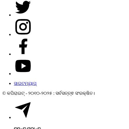
ସାଇଟମ୍ୟାପ୍
© କପିରାଇଟ୍ - ୨୦୧୦-୨୦୨୫ : ସର୍ବସତ୍ତ୍ଵ ସଂରକ୍ଷିତ।
ତଦନ୍ତ ପଠାନ୍ତୁ