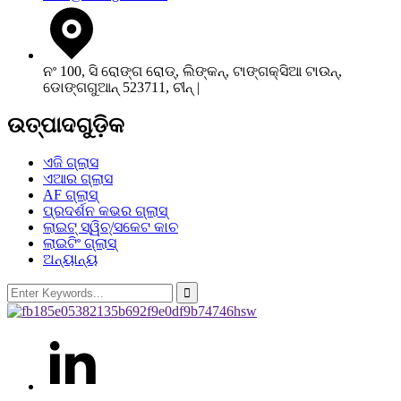
ନଂ 100, ସି ରୋଙ୍ଗ ରୋଡ୍, ଲିଙ୍କନ୍, ଟାଙ୍ଗକ୍ସିଆ ଟାଉନ୍,
ଡୋଙ୍ଗଗୁଆନ୍ 523711, ଚୀନ୍ |
ଉତ୍ପାଦଗୁଡ଼ିକ
ଏଜି ଗ୍ଲାସ
ଏଆର ଗ୍ଲାସ
AF ଗ୍ଲାସ୍
ପ୍ରଦର୍ଶନ କଭର ଗ୍ଲାସ୍
ଲାଇଟ୍ ସ୍ୱିଚ୍/ସକେଟ କାଚ
ଲାଇଟିଂ ଗ୍ଲାସ୍
ଅନ୍ୟାନ୍ୟ