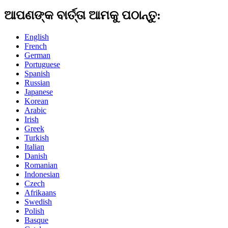
ଆପଣଙ୍କ ବାର୍ତ୍ତା ଆମକୁ ପଠାନ୍ତୁ:
English
French
German
Portuguese
Spanish
Russian
Japanese
Korean
Arabic
Irish
Greek
Turkish
Italian
Danish
Romanian
Indonesian
Czech
Afrikaans
Swedish
Polish
Basque