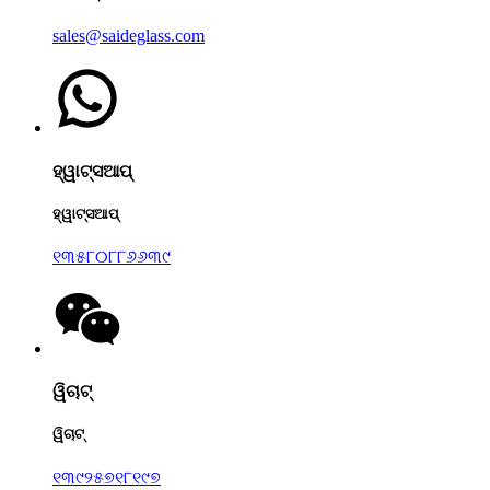
sales@saideglass.com
ହ୍ୱାଟ୍ସଆପ୍
ହ୍ୱାଟ୍ସଆପ୍
୧୩୫୮୦୮୮୬୬୩୯
ୱିଚାଟ୍
ୱିଚାଟ୍
୧୩୯୨୫୭୧୮୧୯୭