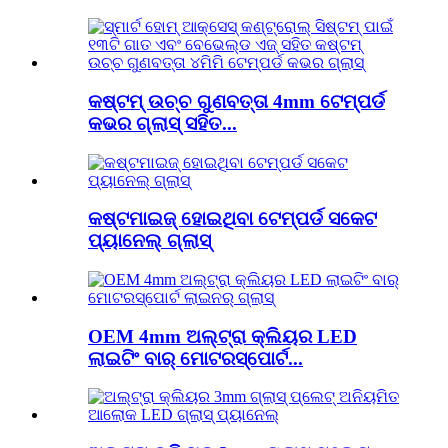
କଷ୍ଟମ୍ ଉଚ୍ଚ ଗୁଣବତ୍ତା 4mm ଟେମ୍ପର୍ଡ
କଭର ଗ୍ଲାସ୍ ସହିତ...
କଷ୍ଟମାଇଜ୍ ହୋଇଥିବା ଟେମ୍ପର୍ଡ ସକେଟ
ପ୍ୟାନେଲ୍ ଗ୍ଲାସ୍
OEM 4mm ଅଲ୍ଟ୍ରା କ୍ଲିୟର LED
ଲାଇଟିଂ ବାର୍ ମୋଟରସ୍ପୋର୍ଟ...