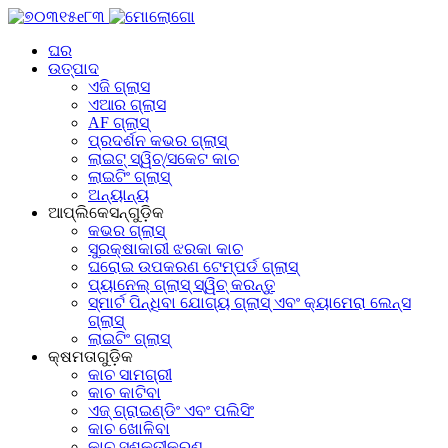
ଘର
ଉତ୍ପାଦ
ଏଜି ଗ୍ଲାସ
ଏଆର ଗ୍ଲାସ
AF ଗ୍ଲାସ୍
ପ୍ରଦର୍ଶନ କଭର ଗ୍ଲାସ୍
ଲାଇଟ୍ ସ୍ୱିଚ୍/ସକେଟ କାଚ
ଲାଇଟିଂ ଗ୍ଲାସ୍
ଅନ୍ୟାନ୍ୟ
ଆପ୍ଲିକେସନ୍‌ଗୁଡ଼ିକ
କଭର ଗ୍ଲାସ୍
ସୁରକ୍ଷାକାରୀ ଝରକା କାଚ
ଘରୋଇ ଉପକରଣ ଟେମ୍ପର୍ଡ ଗ୍ଲାସ୍
ପ୍ୟାନେଲ୍ ଗ୍ଲାସ୍ ସ୍ୱିଚ୍ କରନ୍ତୁ
ସ୍ମାର୍ଟ ପିନ୍ଧିବା ଯୋଗ୍ୟ ଗ୍ଲାସ୍ ଏବଂ କ୍ୟାମେରା ଲେନ୍ସ
ଗ୍ଲାସ୍
ଲାଇଟିଂ ଗ୍ଲାସ୍
କ୍ଷମତାଗୁଡ଼ିକ
କାଚ ସାମଗ୍ରୀ
କାଚ କାଟିବା
ଏଜ୍ ଗ୍ରାଇଣ୍ଡିଂ ଏବଂ ପଲିସିଂ
କାଚ ଖୋଳିବା
କାଚ ସଶକ୍ତୀକରଣ