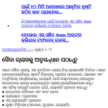
ପାଇଁ ୧୦ ମିମି ଅଣ୍ଡାକାର ଆକୃତିର ଦୃଷ୍ଟି
କଠିନ କାଚ ପ୍ୟାନେଲ...
ବେଭେଲ ଏଜ୍ ସହିତ 4mm ଅଲ୍ଟ୍ରା
କ୍ଲିୟର ଟଫନେଡ୍ ଗ୍ଲାସ୍...
୧
2
3
4
5
ପରବର୍ତ୍ତୀ >
>>
ପୃଷ୍ଠା 1 / 5
ସୈଦା ଗ୍ଲାସକୁ ଅନୁସନ୍ଧାନ ପଠାନ୍ତୁ
ଆମେ ସୈଦା ଗ୍ଲାସ୍, ଏକ ବୃତ୍ତିଗତ ଗ୍ଲାସ୍ ଡିପ୍-ପ୍ରୋସେସିଂ ନିର୍ମାତା। ଆମେ
ଇଲେକ୍ଟ୍ରୋନିକ୍ସ, ସ୍ମାର୍ଟ ଡିଭାଇସ୍, ଘରୋଇ ଉପକରଣ, ଆଲୋକ ଏବଂ
ଅପ୍ଟିକାଲ୍ ଆପ୍ଲିକେସନ୍ ଇତ୍ୟାଦି ପାଇଁ କଷ୍ଟମାଇଜ୍ ହୋଇଥିବା
ଉତ୍ପାଦରେ କ୍ରୟ କରାଯାଇଥିବା ଗ୍ଲାସ୍ ପ୍ରକ୍ରିୟାକରଣ କରୁ।
ଏକ ସଠିକ୍ ଉଦ୍ଧୃତି ପାଇବା ପାଇଁ, ଦୟାକରି ପ୍ରଦାନ କରନ୍ତୁ:
● ଉତ୍ପାଦର ପରିମାଣ ଏବଂ କାଚ ଘନତା
● ପ୍ରୟୋଗ / ବ୍ୟବହାର
● ଏଜ୍ ଗ୍ରାଇଣ୍ଡିଂ ପ୍ରକାର
● ପୃଷ୍ଠ ଚିକିତ୍ସା (ଆବରଣ, ମୁଦ୍ରଣ, ଇତ୍ୟାଦି)