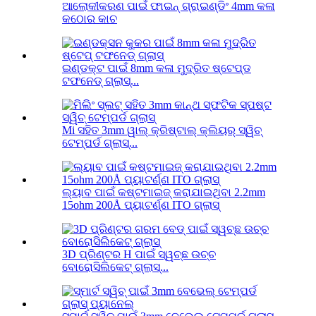
ଆଲୋକୀକରଣ ପାଇଁ ଫାଇନ୍ ଗ୍ରାଇଣ୍ଡିଂ 4mm କଳା
କଠୋର କାଚ
ଇଣ୍ଡକ୍ଟ ପାଇଁ 8mm କଳା ମୁଦ୍ରିତ ଷ୍ଟେପ୍ଡ
ଟଫନେଡ୍ ଗ୍ଲାସ୍...
Mi ସହିତ 3mm ୱାଲ୍ କ୍ରିଷ୍ଟାଲ୍ କ୍ଲିୟର୍ ସ୍ୱିଚ୍
ଟେମ୍ପର୍ଡ ଗ୍ଲାସ୍...
ଲ୍ୟାବ ପାଇଁ କଷ୍ଟମାଇଜ୍ କରାଯାଇଥିବା 2.2mm
15ohm 200Å ପ୍ୟାଟର୍ଣ୍ଣ ITO ଗ୍ଲାସ୍
3D ପ୍ରିଣ୍ଟର H ପାଇଁ ସ୍ୱଚ୍ଛ ଉଚ୍ଚ
ବୋରୋସିଲିକେଟ୍ ଗ୍ଲାସ୍...