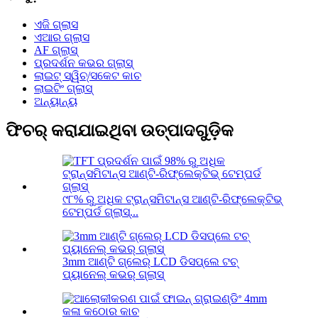
ଏଜି ଗ୍ଲାସ
ଏଆର ଗ୍ଲାସ
AF ଗ୍ଲାସ୍
ପ୍ରଦର୍ଶନ କଭର ଗ୍ଲାସ୍
ଲାଇଟ୍ ସ୍ୱିଚ୍/ସକେଟ କାଚ
ଲାଇଟିଂ ଗ୍ଲାସ୍
ଅନ୍ୟାନ୍ୟ
ଫିଚର୍ କରାଯାଇଥିବା ଉତ୍ପାଦଗୁଡ଼ିକ
୯୮% ରୁ ଅଧିକ ଟ୍ରାନ୍ସମିଟାନ୍ସ ଆଣ୍ଟି-ରିଫ୍ଲେକ୍ଟିଭ୍
ଟେମ୍ପର୍ଡ ଗ୍ଲାସ୍...
3mm ଆଣ୍ଟି ଗ୍ଲେର୍ LCD ଡିସପ୍ଲେ ଟଚ୍
ପ୍ୟାନେଲ୍ କଭର୍ ଗ୍ଲାସ୍