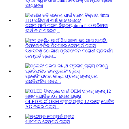
ସ୍ମାର୍ଟ ସ୍ୱିଚ୍ ପାଇଁ 3mm ବେଭେଲ୍ ଟେମ୍ପର୍ଡ ଗ୍ଲାସ୍
ପ୍ୟାନେଲ୍
ଶରୀର ପାଇଁ ଗରମ ବିକ୍ରୟ 4mm ITO ପରିବାହୀ
ଶୀର୍ଷ କାଚ ପ୍ଲେଟ୍...
ସିଧାସଳଖ ଯୋଗାଣ ପ୍ରତିଫଳନ ବିରୋଧୀ ପ୍ରଦର୍ଶନ
ଟେମ୍ପର୍ଡ ଗ୍ଲାସ...
ଗ୍ଲେଜିଂ ପରଦା କାନ୍ଥ ଫ୍ଲୋଟ୍ ଗ୍ଲାସ୍ ଲୋ
ପ୍ରତିଫଳିତ ଇନସ୍...
OLED ପାଇଁ OEM ଫ୍ଲାଟ୍ ଗ୍ଲାସ୍ 12 ଇଞ୍ଚ୍ ଖୋଦିତ
AG କଭର ଗ୍ଲାସ୍...
ଷ୍ଟେପ୍ଡ ଟେମ୍ପର୍ଡ ଗ୍ଲାସ