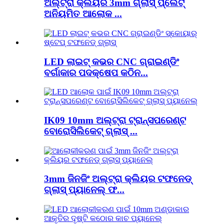
ଅଲ୍ଟ୍ରା କ୍ଲିୟର 3mm ଗ୍ଲାସ୍ ପ୍ଲେଟ୍
ଅନିୟମିତ ଆଲୋକ ...
LED ଲାଇଟ୍ କଭର CNC ଗ୍ରାଇଣ୍ଡିଂ
ବର୍ଗାକାର ପଦକ୍ଷେପ କଠିନ...
IK09 10mm ଅଲ୍ଟ୍ରା ଟ୍ରାନ୍ସପରେଣ୍ଟ
ବୋରୋସିଲିକେଟ୍ ଗ୍ଲାସ୍ ...
3mm ଜିନଜିଂ ଅଲ୍ଟ୍ରା କ୍ଲିୟର ଟଫନେଡ୍
ଗ୍ଲାସ୍ ପ୍ୟାନେଲ୍ ଫ...