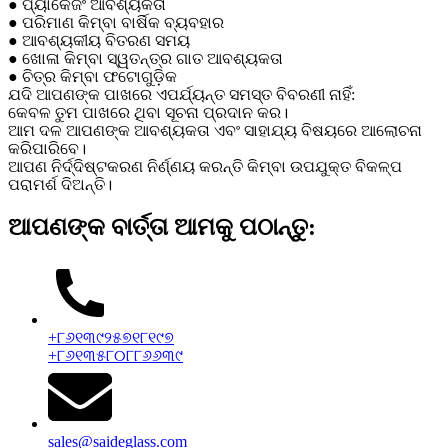
● ପ୍ୟାକେଜିଂ ଆବଶ୍ୟକତା
● ପରିମାଣ କିମ୍ବା ବାର୍ଷିକ ବ୍ୟବହାର
● ଆବଶ୍ୟକୀୟ ବିତରଣ ସମୟ
● ଖୋଳା କିମ୍ବା ସ୍ୱତନ୍ତ୍ର ଗାତ ଆବଶ୍ୟକତା
● ଚିତ୍ର କିମ୍ବା ଫଟୋଗୁଡ଼ିକ
ଯଦି ଆପଣଙ୍କ ପାଖରେ ଏପର୍ଯ୍ୟନ୍ତ ସମସ୍ତ ବିବରଣୀ ନାହିଁ:
କେବଳ ତୁମ ପାଖରେ ଥିବା ସୂଚନା ପ୍ରଦାନ କର।
ଆମ ଦଳ ଆପଣଙ୍କ ଆବଶ୍ୟକତା ଏବଂ ସାହାଯ୍ୟ ବିଷୟରେ ଆଲୋଚନା
କରିପାରିବେ।
ଆପଣ ନିର୍ଦ୍ଦିଷ୍ଟକରଣ ନିର୍ଣ୍ଣୟ କରନ୍ତି କିମ୍ବା ଉପଯୁକ୍ତ ବିକଳ୍ପ
ପରାମର୍ଶ ଦିଅନ୍ତି।
ଆପଣଙ୍କ ବାର୍ତ୍ତା ଆମକୁ ପଠାନ୍ତୁ:
+୮୬୧୩୯୨୫୭୧୮୧୯୭
+୮୬୧୩୫୮୦୮୮୬୬୩୯
sales@saideglass.com