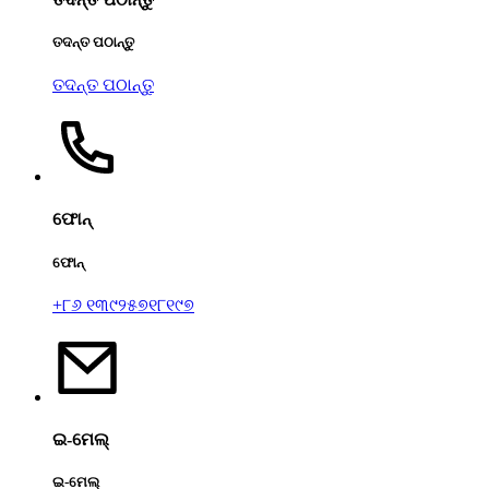
ତଦନ୍ତ ପଠାନ୍ତୁ
ତଦନ୍ତ ପଠାନ୍ତୁ
ଫୋନ୍
ଫୋନ୍
+୮୬ ୧୩୯୨୫୭୧୮୧୯୭
ଇ-ମେଲ୍
ଇ-ମେଲ୍