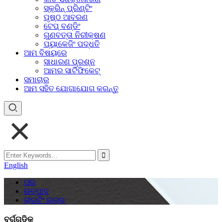
ସ୍କ୍ରିନ୍ ପ୍ରିଣ୍ଟିଂ
ପୃଷ୍ଠ ଆବରଣ
ଟେପ୍ ବଣ୍ଡିଂ
ଗୁଣବତ୍ତା ନିରୀକ୍ଷଣ
ପ୍ୟାକେଜିଂ ପଦ୍ଧତି
ଆମ ବିଷୟରେ
ସାଧାରଣ ପ୍ରଶ୍ନ
ଆମର ସାର୍ଟିଫିକେଟ୍
ସମାଚାର
ଆମ ସହିତ ଯୋଗାଯୋଗ କରନ୍ତୁ
English
ଘର
ଉତ୍ପାଦ
ଲାଇଟିଂ ଗ୍ଲାସ୍
ବର୍ଗଗୁଡ଼ିକ