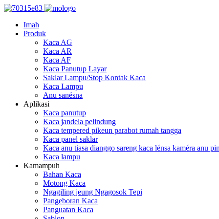
Imah
Produk
Kaca AG
Kaca AR
Kaca AF
Kaca Panutup Layar
Saklar Lampu/Stop Kontak Kaca
Kaca Lampu
Anu sanésna
Aplikasi
Kaca panutup
Kaca jandela pelindung
Kaca tempered pikeun parabot rumah tangga
Kaca panel saklar
Kaca anu tiasa dianggo sareng kaca lénsa kaméra anu pin
Kaca lampu
Kamampuh
Bahan Kaca
Motong Kaca
Ngagiling jeung Ngagosok Tepi
Pangeboran Kaca
Panguatan Kaca
Sablon