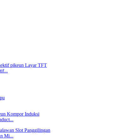
f...
duct...
n Mi...