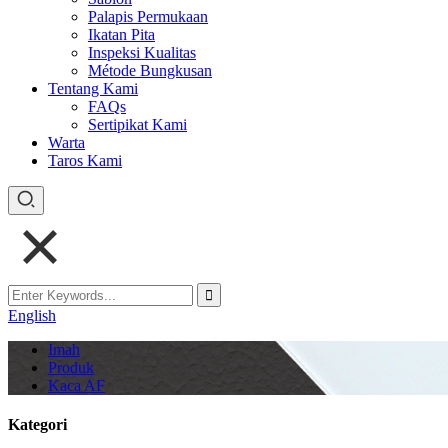
Palapis Permukaan
Ikatan Pita
Inspeksi Kualitas
Métode Bungkusan
Tentang Kami
FAQs
Sertipikat Kami
Warta
Taros Kami
English
Imah
Produk
Kaca AF
Kategori