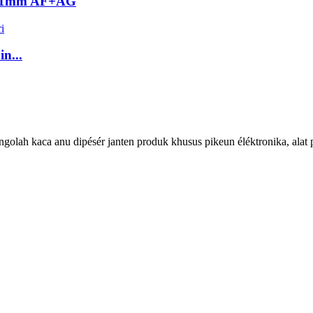
s 1mm AF+AG
n...
lah kaca anu dipésér janten produk khusus pikeun éléktronika, alat pin