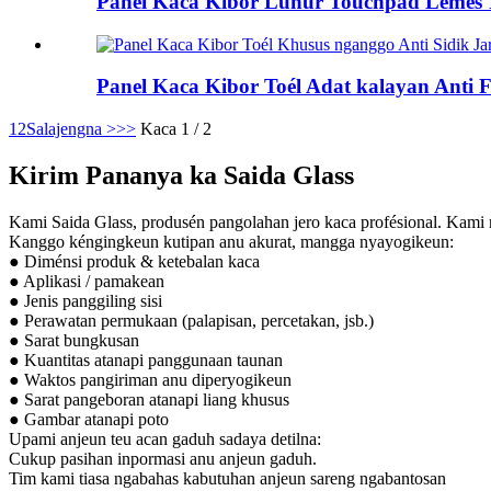
Panel Kaca Kibor Luhur Touchpad Leme
Panel Kaca Kibor Toél Adat kalayan Anti Fi
1
2
Salajengna >
>>
Kaca 1 / 2
Kirim Pananya ka Saida Glass
Kami Saida Glass, produsén pangolahan jero kaca profésional. Kami ngo
Kanggo kéngingkeun kutipan anu akurat, mangga nyayogikeun:
● Diménsi produk & ketebalan kaca
● Aplikasi / pamakean
● Jenis panggiling sisi
● Perawatan permukaan (palapisan, percetakan, jsb.)
● Sarat bungkusan
● Kuantitas atanapi panggunaan taunan
● Waktos pangiriman anu diperyogikeun
● Sarat pangeboran atanapi liang khusus
● Gambar atanapi poto
Upami anjeun teu acan gaduh sadaya detilna:
Cukup pasihan inpormasi anu anjeun gaduh.
Tim kami tiasa ngabahas kabutuhan anjeun sareng ngabantosan