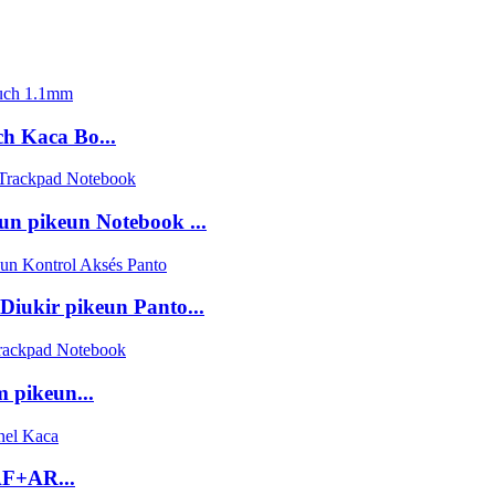
h Kaca Bo...
n pikeun Notebook ...
iukir pikeun Panto...
 pikeun...
F+AR...