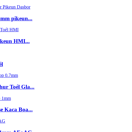
1mm pikeun...
keun HMI...
él
ur Toél Gla...
 Kaca Boa...