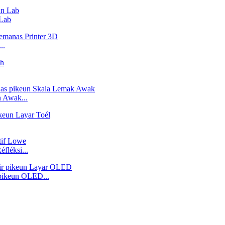
Lab
..
n Awak...
léksi...
pikeun OLED...