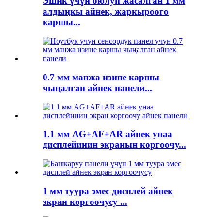
Эшик үчүн оюлуп жасалган 1 мм
алдыңкы айнек, жаркыроого
каршы...
0.7 мм манжа изине каршы
чыңалган айнек панели...
1.1 мм AG+AF+AR айнек унаа
дисплейинин экранын коргоочу...
1 мм туура эмес дисплей айнек
экран коргоочусу ...