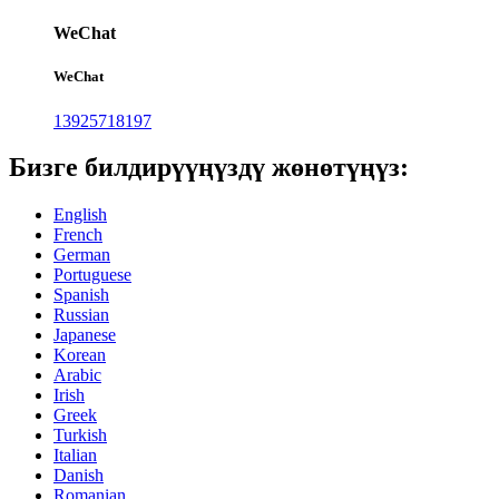
WeChat
WeChat
13925718197
Бизге билдирүүңүздү жөнөтүңүз:
English
French
German
Portuguese
Spanish
Russian
Japanese
Korean
Arabic
Irish
Greek
Turkish
Italian
Danish
Romanian