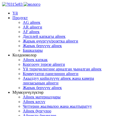
Үй
Продукт
AG айнек
AR айнеги
AF айнек
Дисплей капкагы айнек
Жарык өчүргүч/розетка айнеги
Жарык берүүчү айнек
Башкалары
Колдонмолор
Айнек капкак
Коргоочу терезе айнеги
Үй тиричилигине арналган чыңалган айнек
Коммутатор панелинин айнеги
Акылдуу кийилүүчү айнек жана камера
линзасынын айнеги
Жарык берүүчү айнек
Мүмкүнчүлүктөр
Айнек материалдары
Айнек кесүү
Четтерин жылмалоо жана жылтыратуу
Айнек бургулоо
Айнекти бекемдөө