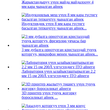
Жарыктандыруу үчүн майда майдалоочу 4
мм кара чыңалган айнек
Индуктивдик үчүн 8 мм кара түстөгү
басылган тепкичтүү чыңалган айнек...
3 мм дубалга орнотулган кристаллдай тунук
которгуч, микрофон менен чыңалган айнек...
Лаборатория үчүн ылайыкташтырылган 2.2
мм 15 ом 200Å үлгүсүндөгү ITO айнеги
3D принтер үчүн тунук жогорку
боросиликат айнек ...