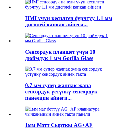
HMI үчүн кесилген бурчтуу 1.1 мм
дисплей капкак айнеги...
Сенсордук планшет үчүн 10
дюймдук 1 мм Gorilla Glass
0.7 мм супер жалпак жана
сенсордук үстүнкү сенсордук
панелдин айнеги...
1мм Мэтт Сырткы AG+AF