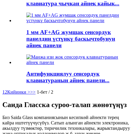
клавиатура чычкан айнек кайык...
1 мм AF+AG жумшак сенсордук
панелдин үстүнкү баскычтобунун
айнек панели
Антифункциялуу сенсордук
клавиатуранын айнек панели...
1
2
Кийинки >
>>
1-бет / 2
Саида Гласска суроо-талап жөнөтүңүз
Биз Saida Glass компаниясынын кесипкөй айнекти терең
кайра иштетүүчүсүбүз. Сатып алынган айнекти электроника,
акылдуу түзмөктөр, тиричилик техникалары, жарыктандыруу
жана оптикалык колдонмолор ж.б. үчүн жекече