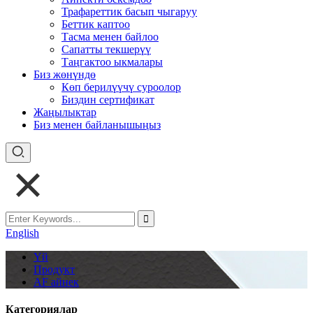
Трафареттик басып чыгаруу
Беттик каптоо
Тасма менен байлоо
Сапатты текшерүү
Таңгактоо ыкмалары
Биз жөнүндө
Көп берилүүчү суроолор
Биздин сертификат
Жаңылыктар
Биз менен байланышыңыз
English
Үй
Продукт
AF айнек
Категориялар