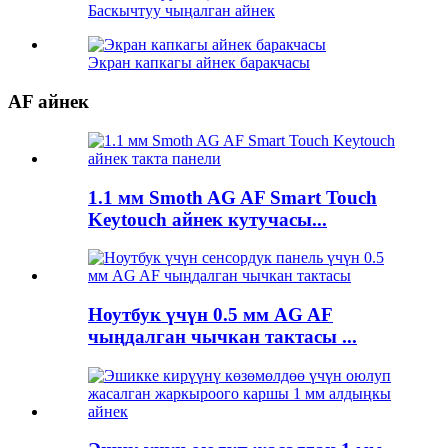
Баскычтуу чыңалган айнек
Экран капкагы айнек баракчасы
AF айнек
1.1 мм Smoth AG AF Smart Touch
Keytouch айнек кутучасы...
Ноутбук үчүн 0.5 мм AG AF
чыңдалган чычкан тактасы ...