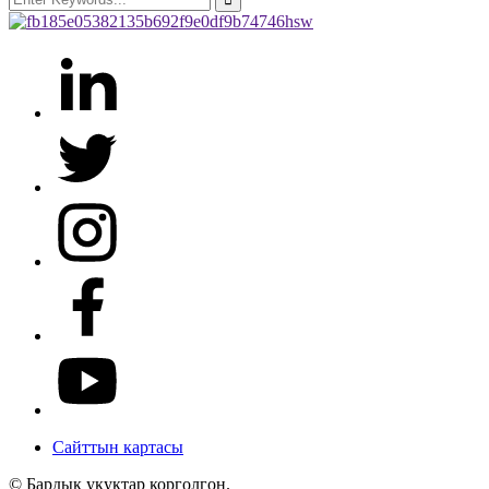
Сайттын картасы
© Бардык укуктар корголгон.