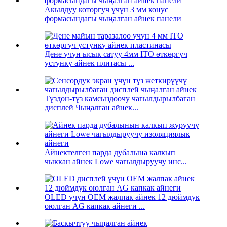
Акылдуу которгуч үчүн 3 мм конус
формасындагы чыңалган айнек панели
Дене үчүн ысык сатуу 4мм ITO өткөргүч
үстүнкү айнек плитасы ...
Түздөн-түз камсыздоочу чагылдырылбаган
дисплей Чыңалган айнек...
Айнектелген парда дубалына калкып
чыккан айнек Lowe чагылдыруучу инс...
OLED үчүн OEM жалпак айнек 12 дюймдук
оюлган AG капкак айнеги ...