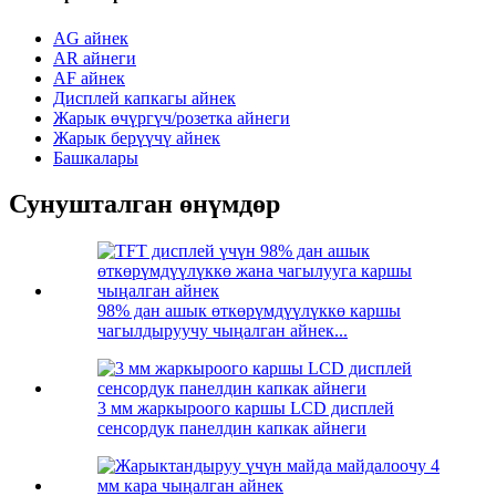
AG айнек
AR айнеги
AF айнек
Дисплей капкагы айнек
Жарык өчүргүч/розетка айнеги
Жарык берүүчү айнек
Башкалары
Сунушталган өнүмдөр
98% дан ашык өткөрүмдүүлүккө каршы
чагылдыруучу чыңалган айнек...
3 мм жаркыроого каршы LCD дисплей
сенсордук панелдин капкак айнеги