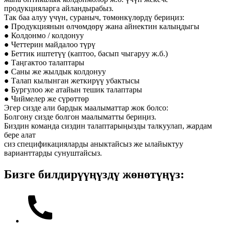
продукцияларга айландырабыз.
Так баа алуу үчүн, сураныч, төмөнкүлөрдү бериңиз:
● Продукциянын өлчөмдөрү жана айнектин калыңдыгы
● Колдонмо / колдонуу
● Четтерин майдалоо түрү
● Беттик иштетүү (каптоо, басып чыгаруу ж.б.)
● Таңгактоо талаптары
● Саны же жылдык колдонуу
● Талап кылынган жеткирүү убактысы
● Бургулоо же атайын тешик талаптары
● Чиймелер же сүрөттөр
Эгер сизде али бардык маалыматтар жок болсо:
Болгону сизде болгон маалыматты бериңиз.
Биздин команда сиздин талаптарыңызды талкуулап, жардам
бере алат
сиз спецификацияларды аныктайсыз же ылайыктуу
варианттарды сунуштайсыз.
Бизге билдирүүңүздү жөнөтүңүз: