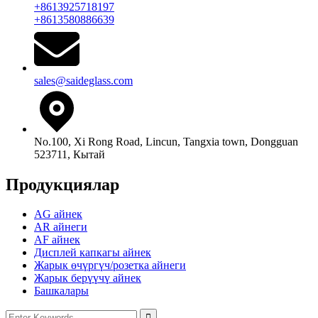
+8613925718197
+8613580886639
sales@saideglass.com
No.100, Xi Rong Road, Lincun, Tangxia town, Dongguan
523711, Кытай
Продукциялар
AG айнек
AR айнеги
AF айнек
Дисплей капкагы айнек
Жарык өчүргүч/розетка айнеги
Жарык берүүчү айнек
Башкалары