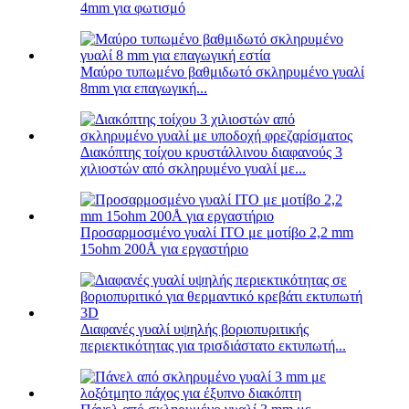
4mm για φωτισμό
Μαύρο τυπωμένο βαθμιδωτό σκληρυμένο γυαλί
8mm για επαγωγική...
Διακόπτης τοίχου κρυστάλλινου διαφανούς 3
χιλιοστών από σκληρυμένο γυαλί με...
Προσαρμοσμένο γυαλί ITO με μοτίβο 2,2 mm
15ohm 200Å για εργαστήριο
Διαφανές γυαλί υψηλής βοριοπυριτικής
περιεκτικότητας για τρισδιάστατο εκτυπωτή...