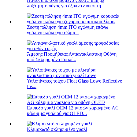
Πάνελ από σκληρυμένο γυαλί 3 mm με
λοξότμητο πάχος για έξυπνο διακόπτη
Ζεστή πώληση 4mm ITO αγώγιμη επάνω
γυάλινη πλάκα για σώμα...
Άμεσης Προμήθειας Αντιανακλαστική Οθόνη
από Σκληρυμένο Γυαλί...
Υαλοπίνακες τοίχου Float Glass Lowe Reflective
Ins...
Επίπεδο γυαλί OEM 12 ιντσών χαραγμένο AG
κάλυμμα γυαλιού για OLED...
Κλιμακωτό σκληρυμένο γυαλί