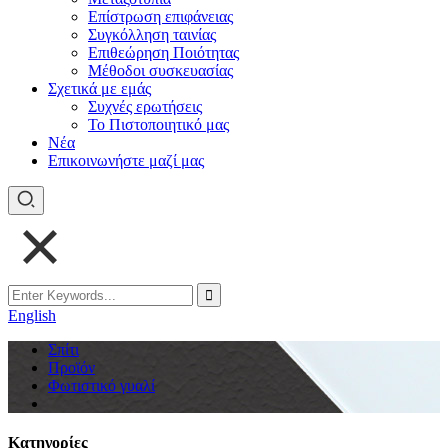
Επίστρωση επιφάνειας
Συγκόλληση ταινίας
Επιθεώρηση Ποιότητας
Μέθοδοι συσκευασίας
Σχετικά με εμάς
Συχνές ερωτήσεις
Το Πιστοποιητικό μας
Νέα
Επικοινωνήστε μαζί μας
English
Σπίτι
Προϊόν
Φωτιστικό γυαλί
Κατηγορίες