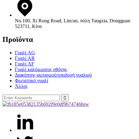
No.100, Xi Rong Road, Lincun, πόλη Tangxia, Dongguan
523711, Κίνα
Προϊόντα
Γυαλί AG
Γυαλί AR
Γυαλί AF
Γυαλί καλύμματος οθόνης
Διακόπτης φωτισμού/υποδοχή γυαλιού
Φωτιστικό γυαλί
Άλλοι