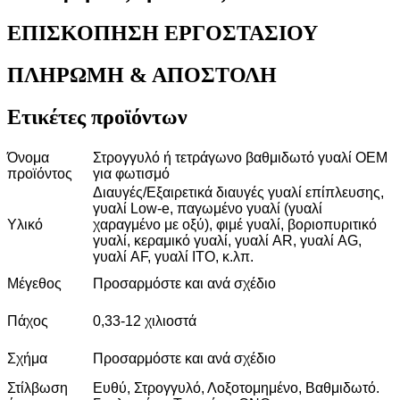
ΕΠΙΣΚΟΠΗΣΗ ΕΡΓΟΣΤΑΣΙΟΥ
ΠΛΗΡΩΜΗ & ΑΠΟΣΤΟΛΗ
Ετικέτες προϊόντων
Όνομα
Στρογγυλό ή τετράγωνο βαθμιδωτό γυαλί OEM
προϊόντος
για φωτισμό
Διαυγές/Εξαιρετικά διαυγές γυαλί επίπλευσης,
γυαλί Low-e, παγωμένο γυαλί (γυαλί
Υλικό
χαραγμένο με οξύ), φιμέ γυαλί, βοριοπυριτικό
γυαλί, κεραμικό γυαλί, γυαλί AR, γυαλί AG,
γυαλί AF, γυαλί ITO, κ.λπ.
Μέγεθος
Προσαρμόστε και ανά σχέδιο
Πάχος
0,33-12 χιλιοστά
Σχήμα
Προσαρμόστε και ανά σχέδιο
Στίλβωση
Ευθύ, Στρογγυλό, Λοξοτομημένο, Βαθμιδωτό.