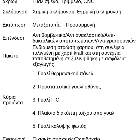
άκρων
Γυαλισμένο, Τριμμένο, CNC
Σκλήρυνση
Χημική σκλήρυνση, Θερμική σκλήρυνση
Εκτύπωση
Μεταξοτυπία – Προσαρμογή
Αντιθαμβωτικό/Αντιανακλαστικό/Αντι-
Επένδυση
δακτυλικών αποτυπωμάτων/Αντι-γρατσουνιών
Ενδιάμεση στρώση χαρτιού, στη συνέχεια
τυλιγμένη με χαρτί kraft και στη συνέχεια
Πακέτο
τοποθετημένη σε ξύλινη θήκη με ασφάλεια
εξαγωγής
1. Γυαλί θερμαντικού πάνελ
2. Προστατευτικό γυαλί οθόνης
Κύρια
3. Γυαλί ITO
προϊόντα
4. Πλαίσιο διακόπτη τοίχου από γυαλί
5. Γυαλί κάλυψης φωτός
Εφαρμογή
Οικιακές συσκευές/Ξενοδοχείο