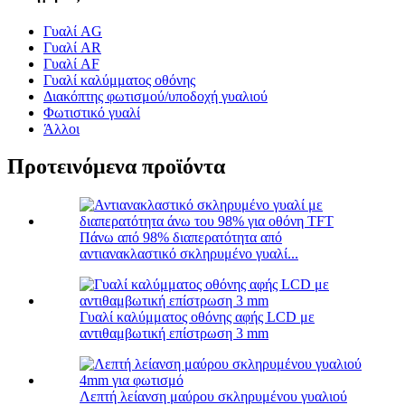
Γυαλί AG
Γυαλί AR
Γυαλί AF
Γυαλί καλύμματος οθόνης
Διακόπτης φωτισμού/υποδοχή γυαλιού
Φωτιστικό γυαλί
Άλλοι
Προτεινόμενα προϊόντα
Πάνω από 98% διαπερατότητα από
αντιανακλαστικό σκληρυμένο γυαλί...
Γυαλί καλύμματος οθόνης αφής LCD με
αντιθαμβωτική επίστρωση 3 mm
Λεπτή λείανση μαύρου σκληρυμένου γυαλιού