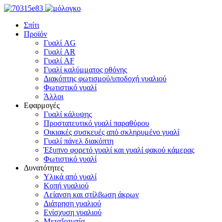
Σπίτι
Προϊόν
Γυαλί AG
Γυαλί AR
Γυαλί AF
Γυαλί καλύμματος οθόνης
Διακόπτης φωτισμού/υποδοχή γυαλιού
Φωτιστικό γυαλί
Άλλοι
Εφαρμογές
Γυαλί κάλυψης
Προστατευτικό γυαλί παραθύρου
Οικιακές συσκευές από σκληρυμένο γυαλί
Γυαλί πάνελ διακόπτη
Έξυπνο φορετό γυαλί και γυαλί φακού κάμερας
Φωτιστικό γυαλί
Δυνατότητες
Υλικά από γυαλί
Κοπή γυαλιού
Λείανση και στίλβωση άκρων
Διάτρηση γυαλιού
Ενίσχυση γυαλιού
Μεταξοτυπία