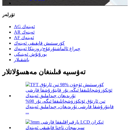
تۈرلەر
AG ئەينەك
AR ئەينەك
AF ئەينەك
كۆرسىتىش قاپقىقى ئەينەك
چىراغ ئالماشتۇرغۇچ/روزېتكا ئەينەك
يورۇتۇش ئەينىكى
باشقىلار
تەۋسىيە قىلىنغان مەھسۇلاتلار
%98 تىن ئارتۇق ئۆتكۈزۈشچانلىققا ئىگە، نۇر
قايتۇرۇشقا قارشى تۇرىدىغان، چىداملىق ئەينەك
...