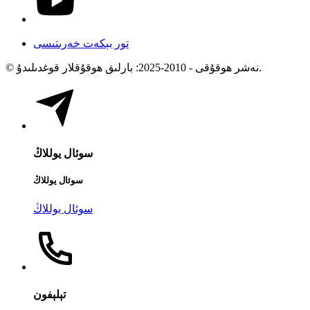
تور بېكەت خەرىتىسى
© نەشر ھوقۇقى - 2010-2025: بارلىق ھوقۇقلار قوغدىلىدۇ.
سوئال يوللاڭ
سوئال يوللاڭ
سوئال يوللاڭ
تېلېفون