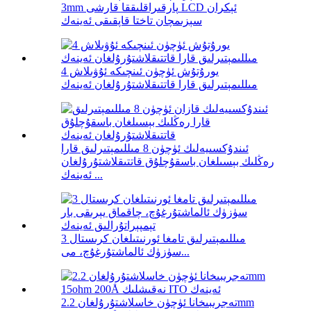
3mm پارقىراقلىققا قارشى LCD ئېكران
سېزىمچان تاختا قاپقىقى ئەينەك
يورۇتۇش ئۈچۈن ئىنچىكە ئۇۋىلاش 4
مىللىمېتىرلىق قارا قاتتىقلاشتۇرۇلغان ئەينەك
ئىندۇكسىيەلىك ئۈچۈن 8 مىللىمېتىرلىق قارا
رەڭلىك بېسىلغان باسقۇچلۇق قاتتىقلاشتۇرۇلغان
ئەينەك ...
3 مىللىمېتىرلىق تامغا ئورنىتىلغان كرىستال
سۈزۈك ئالماشتۇرغۇچ، مى...
تەجرىبىخانا ئۈچۈن خاسلاشتۇرۇلغان 2.2mm