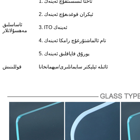
1. تاختا ئىسسىتقۇچ ئەينەك
2. ئېكران قوغدىغۇچ ئەينەك
ئاساسلىق
3. ITO ئەينەك
مەھسۇلاتلار
4. تام ئالماشتۇرغۇچ رامكا ئەينەك
5. يورۇق قاپاقلىق ئەينەك
ئائىلە ئېلېكتر سايمانلىرى/مېھمانخانا
قوللىنىش