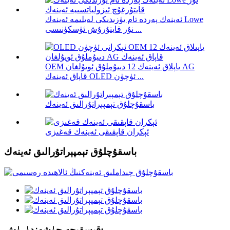
ئەينەك پەردە تام يۈزىدىكى لەيلىمە ئەينەك Lowe
نۇر قايتۇرۇش ئۈسكۈنىسى ...
OEM ياپلاق ئەينەك 12 دىيۇملۇق ئويۇلغان AG
قاپاق ئەينەك OLED ئۈچۈن ...
باسقۇچلۇق تېمپېراتۇرالىق ئەينەك
ئېكران قاپقىقى ئەينەك قەغىزى
باسقۇچلۇق تېمپېراتۇرالىق ئەينەك
قىسقىچە چۈشەندۈرۈش: