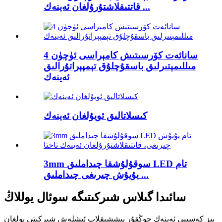
قاتتىقلاشتۇرۇلغان ئەينەك ...
سانائەت كۆرسىتىش كامېراسى ئۈچۈن 4
مىللىمېتىرلىق باسقۇچلۇق تېمپېراتۇرالىق
ئەينەك
كىسلاتالىق ئويۇلغان ئەينەك
3mm سوقۇلۇشقا چىداملىق LED تام
يۇيۇش چىرىغى چىداملىق ...
سائىدا گىلاس شىركىتىگە سوئال يوللاڭ
بىز كەسپىي ئەينەك چوڭقۇر پىششىقلاپ ئىشلەش شىركىتى بولغان