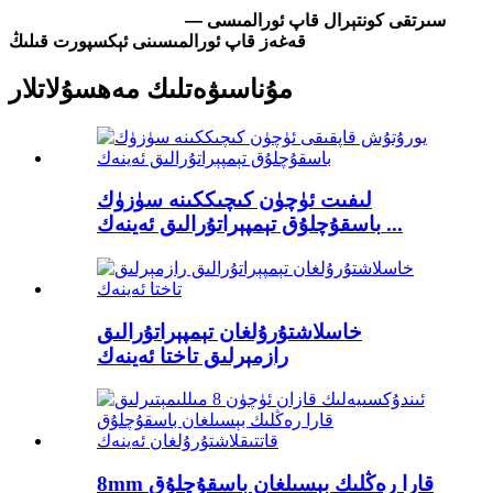
سىرتقى كونتېرال قاپ ئورالمىسى —
قەغەز قاپ ئورالمىسىنى ئېكسپورت قىلىڭ
مۇناسىۋەتلىك مەھسۇلاتلار
لىفىت ئۈچۈن كىچىككىنە سۈزۈك
باسقۇچلۇق تېمپېراتۇرالىق ئەينەك ...
خاسلاشتۇرۇلغان تېمپېراتۇرالىق
رازمېرلىق تاختا ئەينەك
8mm قارا رەڭلىك بېسىلغان باسقۇچلۇق