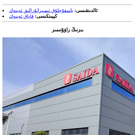
ئالدىنقىسى:
باسقۇچلۇق تېمپېراتۇرالىق ئەينەك
كېيىنكىسى:
قاپاق ئەينەك
بىزنىڭ زاۋۇتىمىز