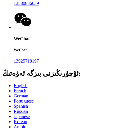
13580886639
WeChat
WeChat
13925718197
ئۇچۇرىڭىزنى بىزگە ئەۋەتىڭ:
English
French
German
Portuguese
Spanish
Russian
Japanese
Korean
Arabic