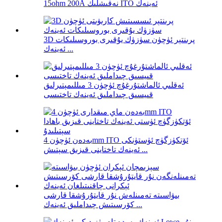
15ohm 200Å نەقىشلىك ITO ئەينەك
3D پرىنتېر ئۈچۈن سۈزۈك يۇقىرى بوروسىلىكات
ئەينەك ...
ئەقلىي ئالماشتۇرغۇچ ئۈچۈن 3 مىللىمېتىرلىق
قىيسىق چىداملىق ئەينەك تاختىسى
بەدەن ئۈچۈن 4mm ITO ئۆتكۈزگۈچ ئۈستۈنكى
ئەينەك تاختاينى قىزىق سېتىش ...
بىۋاسىتە تەمىنلەش نۇر قايتۇرۇشقا قارشى
كۆرسىتىش چىداملىق ئەينەك ...