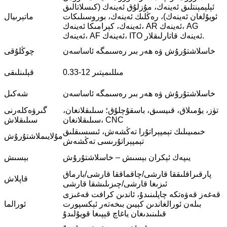
ئېلېمېنتلىق ئەينەك، مۇزلۇق ئەينەك (كىسلاتالىق
ئويۇلغان ئەينەك)، رەڭلىك ئەينەك، بوروسىلىكات
ماتېرىيال
ئەينەك، كېرامىكا ئەينەك، AR ئەينەك، AG
ئەينەك، AF ئەينەك، ITO ئەينەك قاتارلىقلار.
خاسلاشتۇرۇش ۋە ھەر بىر رەسىمگە ئاساسەن
چوڭلۇقى
0.33-12 مىللىمېتىر
قېلىنلىقى
خاسلاشتۇرۇش ۋە ھەر بىر رەسىمگە ئاساسەن
شەكىل
تۈز، يۇمىلاق، قىيسىق، باسقۇچلۇق؛ سىلىقلانغان،
گىرۋەكلەرنى
سىلىقلانغان، CNC
سىلىقلاش
خىمىيىلىك تېمپېراتۇرا تەڭشەش، ئىسسىقلىق
مۇلايىملاشتۇرۇش
تېمپېراتۇرىسى تەڭشەش
يىپەك ئېكران بېسىش – خاسلاشتۇرۇش
بېسىش
پارقىراقلىققا قارشى/چاقماققا قارشى/بارماق
قاپلاش
ئىزىغا قارشى/چىزىلىشقا قارشى
قەغەز قەۋەتكە چاپلىنىدۇ، ئاندىن كرافت قەغىزى
بىلەن ئورالغاندىن كېيىن بىخەتەر ئېكسپورت
ئورالما
قىلىنىدىغان ياغاچ قېپىغا قويۇلىدۇ