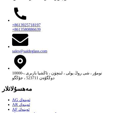
+8613925718197
+8613580886639
sales@saideglass.com
10000-نومۇر ، شى روڭ يولى ، لىنچۈن ، تاڭشيا بازىرى ،
دوڭگۇەن 523711 ، جۇڭگو
مەھسۇلاتلار
AG ئەينەك
AR ئەينەك
AF ئەينەك