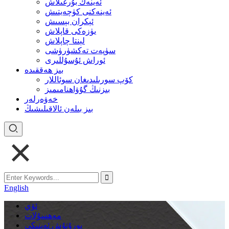
ئەينەك بۇرغىلاش
ئەينەكنى كۈچەيتىش
ئېكران بېسىش
يۈزەكى قاپلاش
لېنتا چاپلاش
سۈپەت تەكشۈرۈشى
ئوراش ئۇسۇللىرى
بىز ھەققىدە
كۆپ سورىلىدىغان سوئاللار
بىزنىڭ گۇۋاھنامىمىز
خەۋەرلەر
بىز بىلەن ئالاقىلىشىڭ
English
ئۆي
مەھسۇلات
يورۇتۇش ئەينىكى