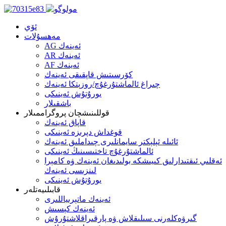
ئۆي
مەھسۇلات
AG ئەينەك
AR ئەينەك
AF ئەينەك
كۆرسىتىش قاپقىقى ئەينەك
چىراغ ئالماشتۇرغۇچ/روزېتكا ئەينەك
يورۇتۇش ئەينىكى
باشقىلار
قوللىنىشچان پروگراممىلار
قاپاق ئەينەك
قوغداش دېرىزە ئەينىكى
ئائىلە ئېلېكتر سايمانلىرى چىداملىق ئەينەك
ئالماشتۇرغۇچ تاختىسىنىڭ ئەينىكى
ئەقلىي ئىقتىدارلىق كىيىشكە بولىدىغان ئەينەك ۋە كامېرا
لىنزىسى ئەينەك
يورۇتۇش ئەينىكى
قابىلىيەتلەر
ئەينەك ماتېرىياللىرى
ئەينەك كېسىش
گىرۋەكلەرنى سىلىقلاش ۋە پارقىراقلاشتۇرۇش