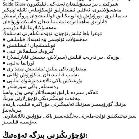
Saida Glass شىركىتى. بىز سېتىۋېلىنغان ئەينەكنى ئېلېكترون
مەھسۇلاتلىرى، ئەقلىي ئىقتىدارلىق ئۈسكۈنىلەر، ئائىلە ئېلېكتر
سايمانلىرى، يورۇتۇش ۋە ئوپتىكىلىق قوللىنىشچان پروگراممىلار
قاتارلىق ساھەلەردە ئىشلىتىلىدىغان خاسلاشتۇرۇلغان
مەھسۇلاتلارغا ئايلاندۇرىمىز.
توغرا باھا ئېلىش ئۈچۈن، تۆۋەندىكىلەرنى تەمىنلەڭ:
● مەھسۇلات ئۆلچىمى ۋە ئەينەك قېلىنلىقى
● قوللىنىشچان / ئىشلىتىش
● گىرۋەك سىلىقلاش تىپى
● يۈزەكى بىر تەرەپ قىلىش (سىرلاش، بېسىش قاتارلىقلار)
● ئورالما تەلىپى
● مىقدارى ياكى يىللىق ئىشلىتىش مىقدارى
● تەلەپ قىلىنىدىغان يەتكۈزۈش ۋاقتى
● بۇرغىلاش ياكى ئالاھىدە تۆشۈك تەلىپى
● رەسىملەر ياكى سۈرەتلەر
ئەگەر سىزدە بارلىق تەپسىلاتلار تېخى يوق بولسا:
پەقەت قولىڭىزدىكى ئۇچۇرلارنى بېرىڭ.
بىزنىڭ گۇرۇپپىمىز سىزنىڭ تەلىپىڭىزنى مۇزاكىرە قىلىپ، ياردەم
بېرەلەيدۇ
سىز تېخنىكىلىق ئۆلچەملەرنى بەلگىلەيسىز ياكى مۇۋاپىق تاللاشلارنى
تەۋسىيە قىلىسىز.
ئۇچۇرىڭىزنى بىزگە ئەۋەتىڭ: