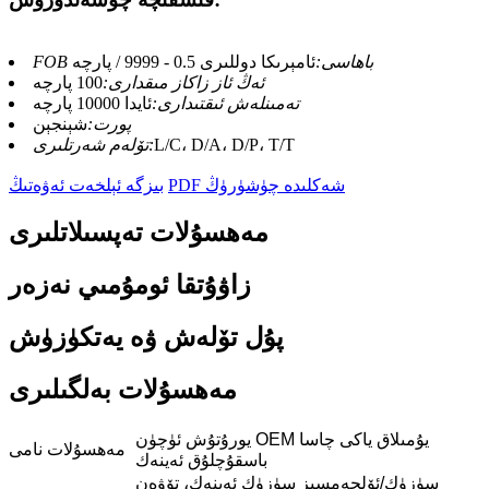
FOB باھاسى:
ئامېرىكا دوللىرى 0.5 - 9999 / پارچە
ئەڭ ئاز زاكاز مىقدارى:
100 پارچە
تەمىنلەش ئىقتىدارى:
ئايدا 10000 پارچە
پورت:
شېنجېن
L/C، D/A، D/P، T/T
تۆلەم شەرتلىرى:
PDF شەكلىدە چۈشۈرۈڭ
بىزگە ئېلخەت ئەۋەتىڭ
مەھسۇلات تەپسىلاتلىرى
زاۋۇتقا ئومۇمىي نەزەر
پۇل تۆلەش ۋە يەتكۈزۈش
مەھسۇلات بەلگىلىرى
يورۇتۇش ئۈچۈن OEM يۇمىلاق ياكى چاسا
مەھسۇلات نامى
باسقۇچلۇق ئەينەك
سۈزۈك/ئۆلچەمسىز سۈزۈك ئەينەك، تۆۋەن