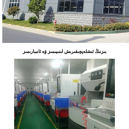
بىزنىڭ ئىشلەپچىقىرىش لىنىيىمىز ۋە ئامبارىمىز