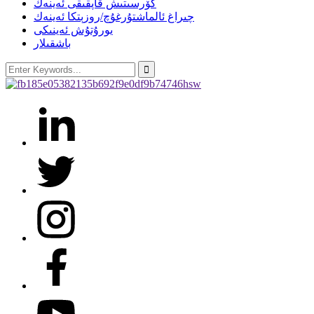
كۆرسىتىش قاپقىقى ئەينەك
چىراغ ئالماشتۇرغۇچ/روزېتكا ئەينەك
يورۇتۇش ئەينىكى
باشقىلار