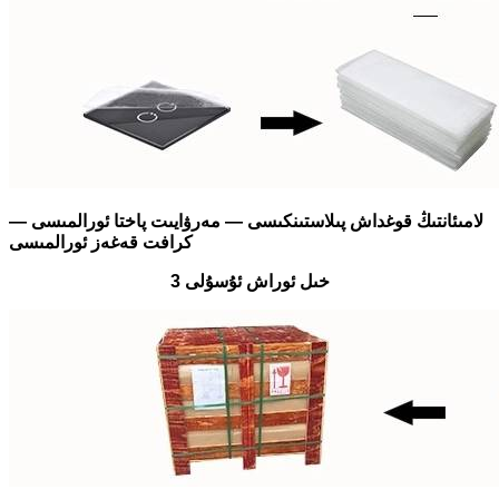
لامىئانتىڭ قوغداش پىلاستىنكىسى — مەرۋايىت پاختا ئورالمىسى —
كرافت قەغەز ئورالمىسى
3 خىل ئوراش ئۇسۇلى