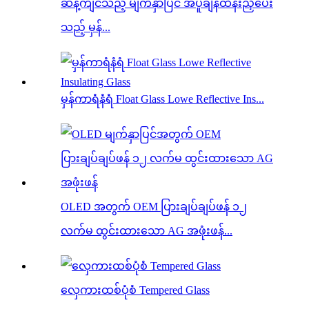
ဆန့်ကျင်သည့် မျက်နှာပြင် အပူချိန်ထိန်းညှိပေး
သည့် မှန်...
မှန်ကာရံနံရံ Float Glass Lowe Reflective Ins...
OLED အတွက် OEM ပြားချပ်ချပ်ဖန် ၁၂
လက်မ ထွင်းထားသော AG အဖုံးဖန်...
လှေကားထစ်ပုံစံ Tempered Glass