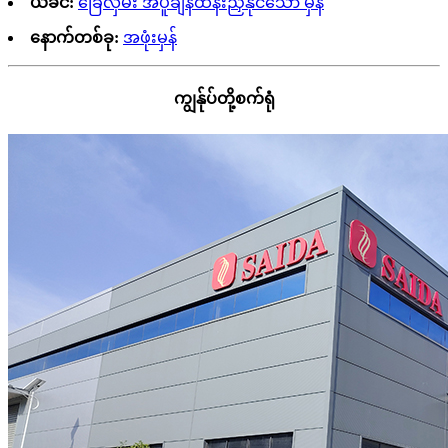
ယခင်:
ခြေလှမ်း အပူချိန်ထိန်းညှိနိုင်သော မှန်
နောက်တစ်ခု:
အဖုံးမှန်
ကျွန်ုပ်တို့စက်ရုံ