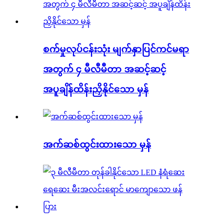
စက်မှုလုပ်ငန်းသုံး မျက်နှာပြင်ကင်မရာ
အတွက် ၄ မီလီမီတာ အဆင့်ဆင့်
အပူချိန်ထိန်းညှိနိုင်သော မှန်
အက်ဆစ်ထွင်းထားသော မှန်