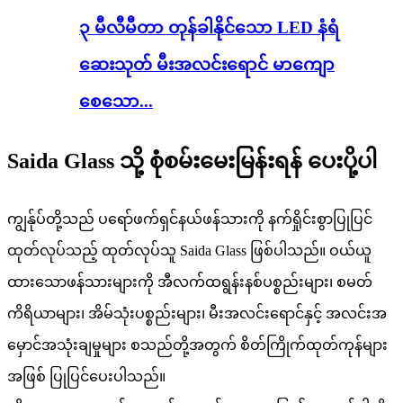
၃ မီလီမီတာ တုန်ခါနိုင်သော LED နံရံ
ဆေးသုတ် မီးအလင်းရောင် မာကျော
စေသော...
Saida Glass သို့ စုံစမ်းမေးမြန်းရန် ပေးပို့ပါ
ကျွန်ုပ်တို့သည် ပရော်ဖက်ရှင်နယ်ဖန်သားကို နက်ရှိုင်းစွာပြုပြင်
ထုတ်လုပ်သည့် ထုတ်လုပ်သူ Saida Glass ဖြစ်ပါသည်။ ဝယ်ယူ
ထားသောဖန်သားများကို အီလက်ထရွန်းနစ်ပစ္စည်းများ၊ စမတ်
ကိရိယာများ၊ အိမ်သုံးပစ္စည်းများ၊ မီးအလင်းရောင်နှင့် အလင်းအ
မှောင်အသုံးချမှုများ စသည်တို့အတွက် စိတ်ကြိုက်ထုတ်ကုန်များ
အဖြစ် ပြုပြင်ပေးပါသည်။