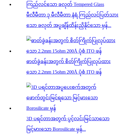
မီလီမီတာ ၃ မီလီမီတာ နံရံ ကြည်လင်ပြတ်သား
သော ခလုတ် အပူချိန်ထိန်းညှိနိုင်သော မှန်...
ဓာတ်ခွဲခန်းအတွက် စိတ်ကြိုက်ပြုလုပ်ထား
သော 2.2mm 15ohm 200Å ပုံစံ ITO ဖန်
3D ပရင်တာအတွက် ပွင့်လင်းမြင်သာသော
မြင့်မားသော Borosilicate မှန်...