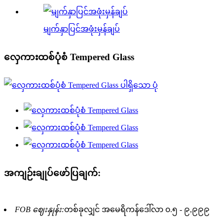
မျက်နှာပြင်အဖုံးမှန်ချပ်
လှေကားထစ်ပုံစံ Tempered Glass
အကျဉ်းချုပ်ဖော်ပြချက်:
FOB ဈေးနှုန်း:
တစ်ခုလျှင် အမေရိကန်ဒေါ်လာ ၀.၅ - ၉,၉၉၉