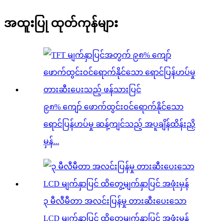
အထူးပြု ထုတ်ကုန်များ
၉၈% ကျော် ဖောက်ထွင်းဝင်ရောက်နိုင်သော
ရောင်ပြန်ဟပ်မှု ဆန့်ကျင်သည့် အပူချိန်ထိန်းညှိ
မှန်...
၃ မီလီမီတာ အလင်းပြန်မှု တားဆီးပေးသော
LCD မျက်နှာပြင် ထိတွေ့မျက်နှာပြင် အဖုံးမှန်