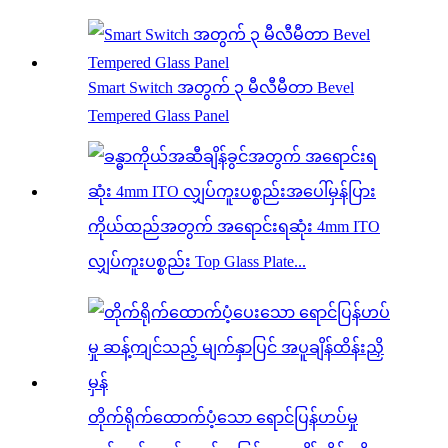
Smart Switch အတွက် ၃ မီလီမီတာ Bevel
Tempered Glass Panel
ကိုယ်ထည်အတွက် အရောင်းရဆုံး 4mm ITO
လျှပ်ကူးပစ္စည်း Top Glass Plate...
တိုက်ရိုက်ထောက်ပံ့သော ရောင်ပြန်ဟပ်မှု