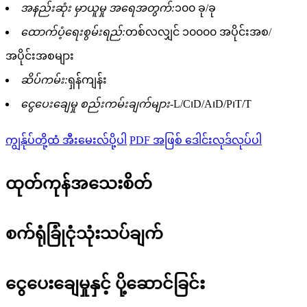
အနည်းဆုံး မှာယူမှု အရေအတွက်:
၁၀၀ ခု/ခု
ထောက်ပံ့ရေးစွမ်းရည်:
တစ်လလျှင် ၁၀၀၀၀ အပိုင်းအစ/
အပိုင်းအစများ
ဆိပ်ကမ်း:
ရှန်ကျန်း
ငွေပေးချေမှု စည်းကမ်းချက်များ-
L/C၊D/A၊D/P၊T/T
ကျွန်ုပ်တို့ထံ အီးမေးလ်ပို့ပါ
PDF အဖြစ် ဒေါင်းလုဒ်လုပ်ပါ
ထုတ်ကုန်အသေးစိတ်
စက်ရုံခြုံငုံသုံးသပ်ချက်
ငွေပေးချေမှုနှင့် ပို့ဆောင်ခြင်း