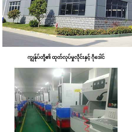
ကျွန်ုပ်တို့၏ ထုတ်လုပ်မှုလိုင်းနှင့် ဂိုဒေါင်