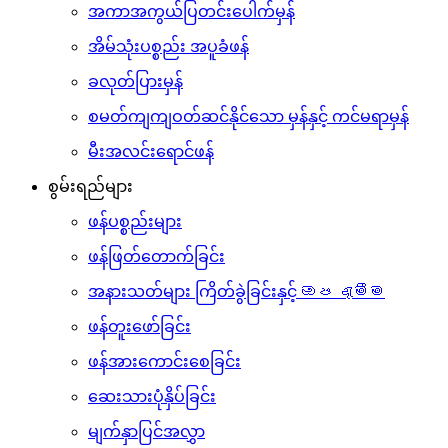
အကာအကွယ်ပြတင်းပေါက်မှန်
အိမ်သုံးပစ္စည်း အပူခံဖန်
ခလုတ်ပြားမှန်
စမတ်ကျကျဝတ်ဆင်နိုင်သော မှန်နှင့် ကင်မရာမှန်
မီးအလင်းရောင်ဖန်
စွမ်းရည်များ
ဖန်ပစ္စည်းများ
ဖန်ဖြတ်တောက်ခြင်း
အနားသတ်များ ကြိတ်ခွဲခြင်းနှင့် ඔප දැමීම
ဖန်တူးဖော်ခြင်း
ဖန်အားကောင်းစေခြင်း
ဆေးသားပုံနှိပ်ခြင်း
မျက်နှာပြင်အလွှာ