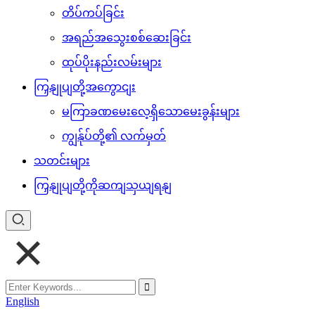
တိပ်ကပ်ခြင်း
အရည်အသွေးစစ်ဆေးခြင်း
ထုပ်ပိုးနည်းလမ်းများ
ကြှနျုပျတို့အကွောငျး
မကြာခဏမေးလေ့ရှိသောမေးခွန်းများ
ကျွန်ုပ်တို့၏ လက်မှတ်
သတင်းများ
ကြှနျုပျတို့ကိုဆကျသှယျရနျ
English