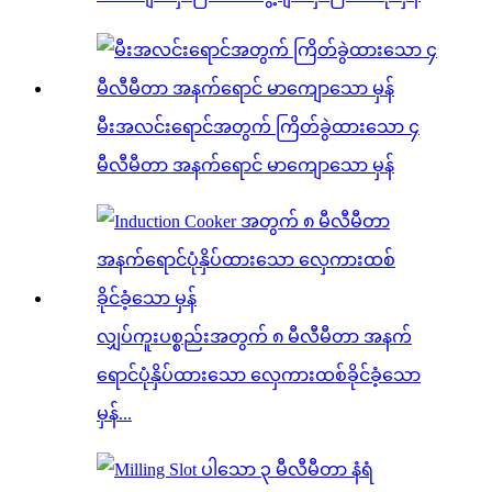
မီးအလင်းရောင်အတွက် ကြိတ်ခွဲထားသော ၄
မီလီမီတာ အနက်ရောင် မာကျောသော မှန်
လျှပ်ကူးပစ္စည်းအတွက် ၈ မီလီမီတာ အနက်
ရောင်ပုံနှိပ်ထားသော လှေကားထစ်ခိုင်ခံ့သော
မှန်...