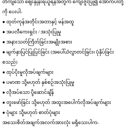
တိကျသော ဈေးနှုန်းရယူရန်အတွက် ကျေးဇူးပြု၍ အောက်ပါတို့
ကို ပေးပါ-
● ထုတ်ကုန်အတိုင်းအတာနှင့် ဖန်အထူ
● အပလီကေးရှင်း / အသုံးပြုမှု
● အနားသတ်ကြိတ်ခြင်းအမျိုးအစား
● မျက်နှာပြင်ပြုပြင်ခြင်း (အပေါ်ယံလွှာတင်ခြင်း၊ ပုံနှိပ်ခြင်း
စသည်)
● ထုပ်ပိုးမှုလိုအပ်ချက်များ
● ပမာဏ သို့မဟုတ် နှစ်စဉ်အသုံးပြုမှု
● လိုအပ်သော ပို့ဆောင်ချိန်
● တူးဖော်ခြင်း သို့မဟုတ် အထူးအပေါက်လိုအပ်ချက်များ
● ပုံများ သို့မဟုတ် ဓာတ်ပုံများ
အသေးစိတ်အချက်အလက်အားလုံး မရှိသေးပါက-