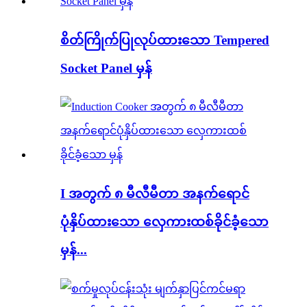
စိတ်ကြိုက်ပြုလုပ်ထားသော Tempered
Socket Panel မှန်
I အတွက် ၈ မီလီမီတာ အနက်ရောင်
ပုံနှိပ်ထားသော လှေကားထစ်ခိုင်ခံ့သော
မှန်...