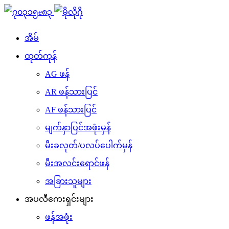
အိမ်
ထုတ်ကုန်
AG ဖန်
AR ဖန်သားပြင်
AF ဖန်သားပြင်
မျက်နှာပြင်အဖုံးမှန်
မီးခလုတ်/ပလပ်ပေါက်မှန်
မီးအလင်းရောင်ဖန်
အခြားသူများ
အပလီကေးရှင်းများ
ဖန်အဖုံး