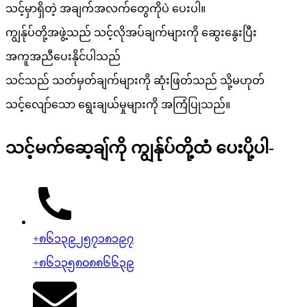
သင့်မှာရှိတဲ့ အချက်အလက်တွေကိုပဲ ပေးပါ။
ကျွန်ုပ်တို့အဖွဲ့သည် သင့်လိုအပ်ချက်များကို ဆွေးနွေးပြီး
အကူအညီပေးနိုင်ပါသည်
သင်သည် သတ်မှတ်ချက်များကို ဆုံးဖြတ်သည် သို့မဟုတ်
သင့်လျော်သော ရွေးချယ်မှုများကို အကြံပြုသည်။
သင့်မက်ဆေ့ချ်ကို ကျွန်ုပ်တို့ထံ ပေးပို့ပါ-
+၈၆၁၃၉၂၅၇၁၈၁၉၇
+၈၆၁၃၅၈၀၈၈၆၆၃၉