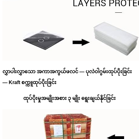
လွှာပါးလွှာသော အကာအကွယ်ဖလင် — ပုလဲဝါဂွမ်းထုပ်ပိုးခြင်း
— Kraft စက္ကူထုပ်ပိုးခြင်း
ထုပ်ပိုးမှုအမျိုးအစား ၃ မျိုး ရွေးချယ်နိုင်ခြင်း