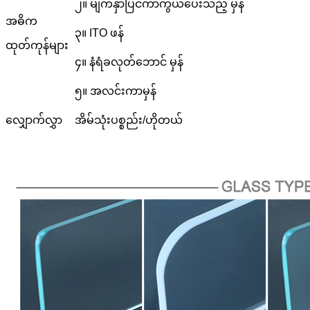
၂။ မျက်နှာပြင်ကာကွယ်ပေးသည့် မှန်
အဓိက
၃။ ITO ဖန်
ထုတ်ကုန်များ
၄။ နံရံခလုတ်ဘောင် မှန်
၅။ အလင်းကာမှန်
လျှောက်လွှာ
အိမ်သုံးပစ္စည်း/ဟိုတယ်