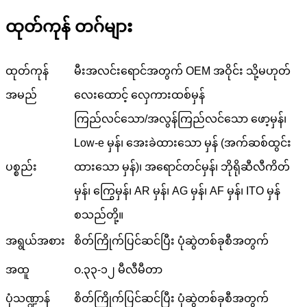
ထုတ်ကုန် တဂ်များ
ထုတ်ကုန်
မီးအလင်းရောင်အတွက် OEM အဝိုင်း သို့မဟုတ်
အမည်
လေးထောင့် လှေကားထစ်မှန်
ကြည်လင်သော/အလွန်ကြည်လင်သော ဖော့မှန်၊
Low-e မှန်၊ အေးခဲထားသော မှန် (အက်ဆစ်ထွင်း
ပစ္စည်း
ထားသော မှန်)၊ အရောင်တင်မှန်၊ ဘိုရိုဆီလီကိတ်
မှန်၊ ကြွေမှန်၊ AR မှန်၊ AG မှန်၊ AF မှန်၊ ITO မှန်
စသည်တို့။
အရွယ်အစား
စိတ်ကြိုက်ပြင်ဆင်ပြီး ပုံဆွဲတစ်ခုစီအတွက်
အထူ
၀.၃၃-၁၂ မီလီမီတာ
ပုံသဏ္ဍာန်
စိတ်ကြိုက်ပြင်ဆင်ပြီး ပုံဆွဲတစ်ခုစီအတွက်