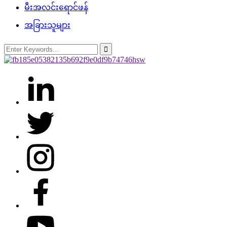
မီးအလင်းရောင်ဖန်
အခြားသူများ