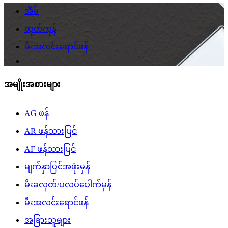
အိမ်
ထုတ်ကုန်
မီးအလင်းရောင်ဖန်
အမျိုးအစားများ
AG ဖန်
AR ဖန်သားပြင်
AF ဖန်သားပြင်
မျက်နှာပြင်အဖုံးမှန်
မီးခလုတ်/ပလပ်ပေါက်မှန်
မီးအလင်းရောင်ဖန်
အခြားသူများ