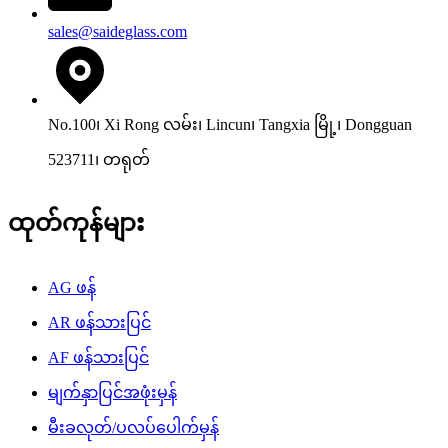
sales@saideglass.com
No.100၊ Xi Rong လမ်း၊ Lincun၊ Tangxia မြို့၊ Dongguan
523711၊ တရုတ်
ထုတ်ကုန်များ
AG ဖန်
AR ဖန်သားပြင်
AF ဖန်သားပြင်
မျက်နှာပြင်အဖုံးမှန်
မီးခလုတ်/ပလပ်ပေါက်မှန်