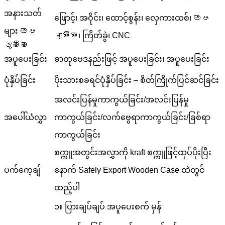
အနားသတ်
ဖြောင့်၊ အဝိုင်း၊ ထောင့်စွန်း၊ လှေကားထစ်၊ ඔප
များ ඔප
දැමීම၊ ကြိတ်ခွဲ၊ CNC
දැමීම
အပူပေးခြင်း
ဓာတုဗေဒနည်းဖြင့် အပူပေးခြင်း၊ အပူပေးခြင်း
ပုံနှိပ်ခြင်း
ပိုးသားစခရင်ပုံနှိပ်ခြင်း – စိတ်ကြိုက်ပြင်ဆင်ခြင်း
အလင်းပြန်မှုကာကွယ်ခြင်း/အလင်းပြန်မှု
အပေါ်ယံလွှာ
ကာကွယ်ခြင်း/လက်ဗွေရာကာကွယ်ခြင်း/ခြစ်ရာ
ကာကွယ်ခြင်း
စက္ကူအတွင်းအလွှာကို kraft စက္ကူဖြင့်ထုပ်ပိုးပြီး
ပက်ကေ့ချ်
နောက် Safely Export Wooden Case ထဲတွင်
ထည့်ပါ
၁။ ပြားချပ်ချပ် အပူပေးစက် မှန်