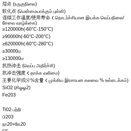
熔点 (உருகுநிலை)
软化点 (மென்மையாக்கும் புள்ளி)
连续工作温度/使用寿命（தொடர்ச்சியான இயக்க வெப்பநிலை/
சேவை வாழ்க்கை)
≥120000h(-60°C-150°C)
≥90000h(-60°C-200°C)
≥620000h(-60°C-280°C)
≥30000ம
≥130000ம
抗热冲击 (வெப்ப அதிர்ச்சி)
抗冲击强度（தாக்க வலிமை)
主要化学成分%含量（முக்கிய இரசாயன கலவை % உள்ளடக்கம்)
SiO2 (சிஓஓ2)
Fe203
Ti02 பற்றி
பி203
நா20+கே20