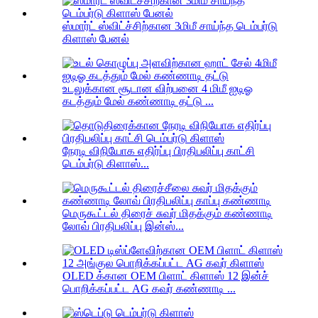
ஸ்மார்ட் ஸ்விட்ச்சிற்கான 3மிமீ சாய்ந்த டெம்பர்டு
கிளாஸ் பேனல்
உடலுக்கான சூடான விற்பனை 4 மிமீ ஐடிஓ
கடத்தும் மேல் கண்ணாடி தட்டு ...
நேரடி விநியோக எதிர்ப்பு பிரதிபலிப்பு காட்சி
டெம்பர்டு கிளாஸ்...
மெருகூட்டல் திரைச் சுவர் மிதக்கும் கண்ணாடி
லோவ் பிரதிபலிப்பு இன்ஸ்...
OLED க்கான OEM பிளாட் கிளாஸ் 12 இன்ச்
பொறிக்கப்பட்ட AG கவர் கண்ணாடி ...