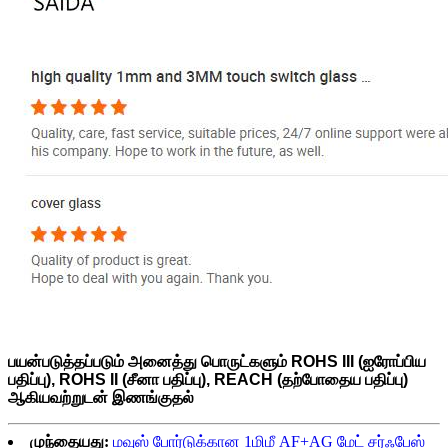
பயன்படுத்தப்படும் அனைத்து பொருட்களும்
ROHS III (ஐரோப்பிய
பதிப்பு), ROHS II (சீனா பதிப்பு), REACH (தற்போதைய பதிப்பு)
ஆகியவற்றுடன் இணங்குதல்
முந்தையது:
மவுஸ் போர்டுக்கான 1மிமீ AF+AG மேட் சர்ஃபேஸ்