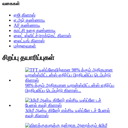
வகைகள்
ஏஜி கிளாஸ்
ஏ.ஆர் கண்ணாடி
AF கண்ணாடி
காட்சி உறை கண்ணாடி
லைட் ஸ்விட்ச்/சாக்கெட் கிளாஸ்
லைட்டிங் கிளாஸ்
மற்றவைகள்
சிறப்பு தயாரிப்புகள்
98% க்கும் அதிகமான டிரான்ஸ்மிட்டன்ஸ் எதிர்ப்பு
பிரதிபலிப்பு டெம்பர்டு கிளாஸ்...
3மிமீ ஆன்டி கிளேர் எல்சிடி டிஸ்ப்ளே டச் பேனல்
கவர் கிளாஸ்