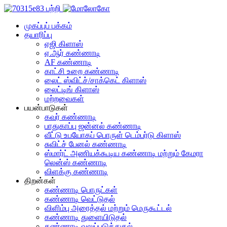
முகப்புப் பக்கம்
தயாரிப்பு
ஏஜி கிளாஸ்
ஏ.ஆர் கண்ணாடி
AF கண்ணாடி
காட்சி உறை கண்ணாடி
லைட் ஸ்விட்ச்/சாக்கெட் கிளாஸ்
லைட்டிங் கிளாஸ்
மற்றவைகள்
பயன்பாடுகள்
கவர் கண்ணாடி
பாதுகாப்பு ஜன்னல் கண்ணாடி
வீட்டு உபயோகப் பொருள் டெம்பர்டு கிளாஸ்
சுவிட்ச் பேனல் கண்ணாடி
ஸ்மார்ட் அணியக்கூடிய கண்ணாடி மற்றும் கேமரா
லென்ஸ் கண்ணாடி
விளக்கு கண்ணாடி
திறன்கள்
கண்ணாடி பொருட்கள்
கண்ணாடி வெட்டுதல்
விளிம்பு அரைத்தல் மற்றும் மெருகூட்டல்
கண்ணாடி துளையிடுதல்
கண்ணாடி வலுப்படுத்துதல்