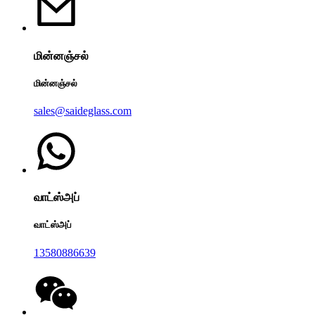
மின்னஞ்சல்
மின்னஞ்சல்
sales@saideglass.com
வாட்ஸ்அப்
வாட்ஸ்அப்
13580886639