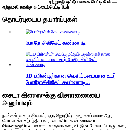
ஏற்றுமதி ஒட்டு பலகை பெட்டி பேக் —
ஏற்றுமதி காகித அட்டைப்பெட்டி பேக்
தொடர்புடைய தயாரிப்புகள்
போரோசிலிகேட் கண்ணாடி
3D பிரிண்டிற்கான வெளிப்படையான உயர்
போரோசிலிகேட் கண்ணாடி...
சைடா கிளாஸுக்கு விசாரணையை
அனுப்பவும்
நாங்கள் சைடா கிளாஸ், ஒரு தொழில்முறை கண்ணாடி ஆழ
செயலாக்க உற்பத்தியாளர். வாங்கிய கண்ணாடியை
மின்னணுவியல், ஸ்மார்ட் சாதனங்கள், வீட்டு உபயோகப் பொருட்கள்,