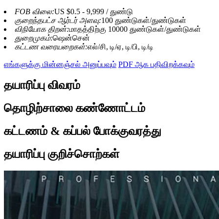
FOB விலை:
US $0.5 - 9,999 / துண்டு
குறைந்தபட்ச ஆர்டர் அளவு:
100 துண்டுகள்/துண்டுகள்
விநியோக திறன்:
மாதத்திற்கு 10000 துண்டுகள்/துண்டுகள்
துறைமுகம்:
ஷென்சென்
கட்டண வரையறைகள்:
எல்/சி, டி/ஏ, டி/பி, டி/டி
எங்களுக்கு மின்னஞ்சல் அனுப்பவும்
PDF ஆக பதிவிறக்கவும்
தயாரிப்பு விவரம்
தொழிற்சாலை கண்ணோட்டம்
கட்டணம் & கப்பல் போக்குவரத்து
தயாரிப்பு குறிச்சொற்கள்