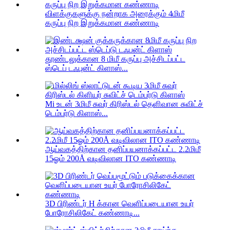
விளக்குகளுக்கு நன்றாக அரைக்கும் 4மிமீ
கருப்பு நிற இறுக்கமான கண்ணாடி
தூண்டலுக்கான 8 மிமீ கருப்பு அச்சிடப்பட்ட
ஸ்டெப் டஃபுன்ட் கிளாஸ்...
Mi உடன் 3மிமீ சுவர் கிரிஸ்டல் தெளிவான சுவிட்ச்
டெம்பர்டு கிளாஸ்...
ஆய்வகத்திற்கான தனிப்பயனாக்கப்பட்ட 2.2மிமீ
15ஓம் 200Å வடிவிலான ITO கண்ணாடி
3D பிரிண்டர் H க்கான வெளிப்படையான உயர்
போரோசிலிகேட் கண்ணாடி...