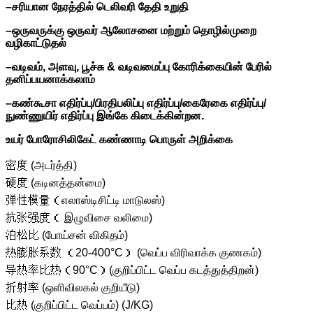
–
சரியான நேரத்தில் டெலிவரி தேதி உறுதி
–
ஒருவருக்கு ஒருவர் ஆலோசனை மற்றும் தொழில்முறை
வழிகாட்டுதல்
–
வடிவம், அளவு, பூச்சு & வடிவமைப்பு கோரிக்கையின் பேரில்
தனிப்பயனாக்கலாம்
–
கண்கூசா எதிர்ப்பு/பிரதிபலிப்பு எதிர்ப்பு/கைரேகை எதிர்ப்பு/
நுண்ணுயிர் எதிர்ப்பு இங்கே கிடைக்கின்றன.
உயர் போரோசிலிகேட் கண்ணாடி பொருள் அறிக்கை
密度 (அடர்த்தி)
硬度 (கடினத்தன்மை)
弹性模量（எலாஸ்டிசிட்டி மாடுலஸ்)
抗张强度（ இழுவிசை வலிமை)
泊松比 (போய்சன் விகிதம்)
热膨胀系数 （20-400°C） (வெப்ப விரிவாக்க குணகம்)
导热率比热（90°C）(குறிப்பிட்ட வெப்ப கடத்துத்திறன்)
折射率 (ஒளிவிலகல் குறியீடு)
比热 (குறிப்பிட்ட வெப்பம்) (J/KG)