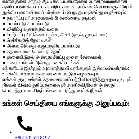
விளக்குகள் மற்றும் ஆப்டிகல் பயன்பாடுகள் போன்றவற்றுக்கான
தனிப்பயனாக்கப்பட்ட தயாரிப்புகளாக நாங்கள் செயலாக்குகிறோம்.
துல்லியமான விலைப்புள்ளியைப் பெற, தயவுசெய்து வழங்கவும்:
● தயாரிப்பு பரிமாணங்கள் & கண்ணாடி தடிமன்
● பயன்பாடு / பயன்பாடு
● விளிம்பு அரைக்கும் வகை
● மேற்பரப்பு சிகிச்சை (பூச்சு, அச்சிடுதல், முதலியன)
● பேக்கேஜிங் தேவைகள்
● அளவு அல்லது வருடாந்திர பயன்பாடு
● தேவையான டெலிவரி நேரம்
● துளையிடுதல் அல்லது சிறப்பு துளை தேவைகள்
● வரைபடங்கள் அல்லது புகைப்படங்கள்
உங்களிடம் இன்னும் அனைத்து விவரங்களும் இல்லையென்றால்:
உங்களிடம் உள்ள தகவல்களை மட்டும் வழங்கவும்.
எங்கள் குழு உங்கள் தேவைகளைப் பற்றி விவாதித்து உதவ முடியும்.
நீங்கள் விவரக்குறிப்புகளைத் தீர்மானிக்கிறீர்கள் அல்லது
பொருத்தமான விருப்பங்களை பரிந்துரைக்கிறீர்கள்.
உங்கள் செய்தியை எங்களுக்கு அனுப்பவும்:
+8613925718197