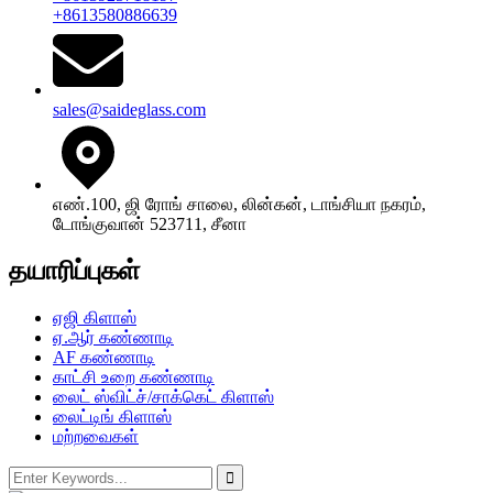
+8613580886639
sales@saideglass.com
எண்.100, ஜி ரோங் சாலை, லின்கன், டாங்சியா நகரம்,
டோங்குவான் 523711, சீனா
தயாரிப்புகள்
ஏஜி கிளாஸ்
ஏ.ஆர் கண்ணாடி
AF கண்ணாடி
காட்சி உறை கண்ணாடி
லைட் ஸ்விட்ச்/சாக்கெட் கிளாஸ்
லைட்டிங் கிளாஸ்
மற்றவைகள்