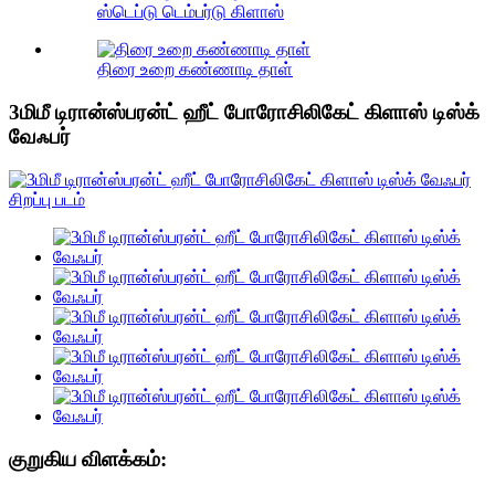
ஸ்டெப்டு டெம்பர்டு கிளாஸ்
திரை உறை கண்ணாடி தாள்
3மிமீ டிரான்ஸ்பரன்ட் ஹீட் போரோசிலிகேட் கிளாஸ் டிஸ்க்
வேஃபர்
குறுகிய விளக்கம்: