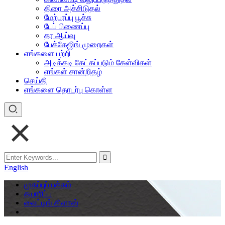
திரை அச்சிடுதல்
மேற்பரப்பு பூச்சு
டேப் பிணைப்பு
தர ஆய்வு
பேக்கேஜிங் முறைகள்
எங்களை பற்றி
அடிக்கடி கேட்கப்படும் கேள்விகள்
எங்கள் சான்றிதழ்
செய்தி
எங்களை தொடர்பு கொள்ள
English
முகப்புப் பக்கம்
தயாரிப்பு
லைட்டிங் கிளாஸ்