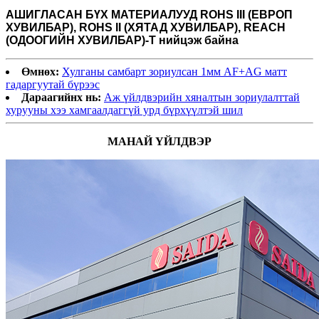
АШИГЛАСАН БҮХ МАТЕРИАЛУУД
ROHS III (ЕВРОП
ХУВИЛБАР), ROHS II (ХЯТАД ХУВИЛБАР), REACH
(ОДООГИЙН ХУВИЛБАР)-Т нийцэж байна
Өмнөх:
Хулганы самбарт зориулсан 1мм AF+AG матт
гадаргуутай бүрээс
Дараагийнх нь:
Аж үйлдвэрийн хяналтын зориулалттай
хурууны хээ хамгаалдаггүй урд бүрхүүлтэй шил
МАНАЙ ҮЙЛДВЭР