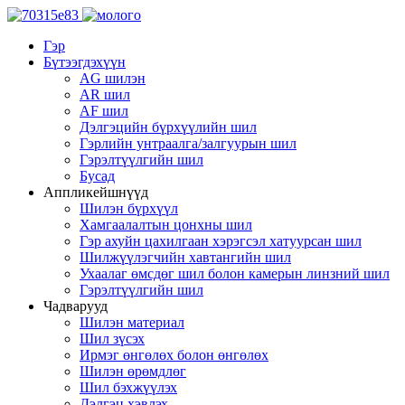
Гэр
Бүтээгдэхүүн
AG шилэн
AR шил
AF шил
Дэлгэцийн бүрхүүлийн шил
Гэрлийн унтраалга/залгуурын шил
Гэрэлтүүлгийн шил
Бусад
Аппликейшнүүд
Шилэн бүрхүүл
Хамгаалалтын цонхны шил
Гэр ахуйн цахилгаан хэрэгсэл хатуурсан шил
Шилжүүлэгчийн хавтангийн шил
Ухаалаг өмсдөг шил болон камерын линзний шил
Гэрэлтүүлгийн шил
Чадварууд
Шилэн материал
Шил зүсэх
Ирмэг өнгөлөх болон өнгөлөх
Шилэн өрөмдлөг
Шил бэхжүүлэх
Дэлгэц хэвлэх