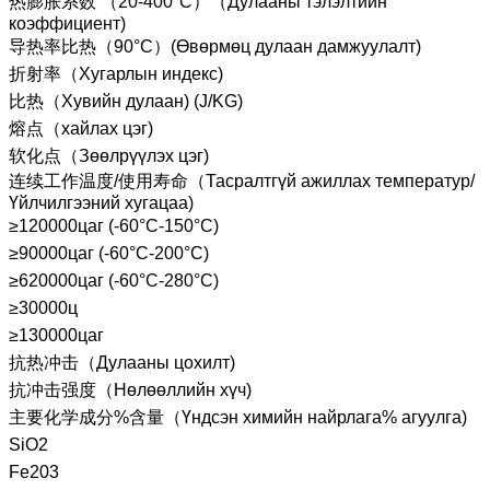
热膨胀系数 （20-400°C）（Дулааны тэлэлтийн
коэффициент)
导热率比热（90°C）(Өвөрмөц дулаан дамжуулалт)
折射率（Хугарлын индекс)
比热（Хувийн дулаан) (J/KG)
熔点（хайлах цэг)
软化点（Зөөлрүүлэх цэг)
连续工作温度/使用寿命（Тасралтгүй ажиллах температур/
Үйлчилгээний хугацаа)
≥120000цаг (-60°C-150°C)
≥90000цаг (-60°C-200°C)
≥620000цаг (-60°C-280°C)
≥30000ц
≥130000цаг
抗热冲击（Дулааны цохилт)
抗冲击强度（Нөлөөллийн хүч)
主要化学成分%含量（Үндсэн химийн найрлага% агуулга)
SiO2
Fe203