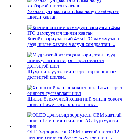
Ухаалаг унтраалгатай 3мм налуу хэлбэртэй
шилэн хавтан
Биеийн зориулалттай 4мм ITO дамжуулагч
дээд шилэн хавтан Халуун хямдралтай ...
Шууд нийлүүлэлтийн эсрэг гэрэл ойлгогч
дэлгэцтэй шилэн...
Шилэн бүрхүүлтэй хөшигний ханын хөвөгч
шилэн Lowe гэрэл ойлгогч инс...
OLED-д зориулсан OEM хавтгай шилэн 12
инчийн сийлсэн AG бүрхүүлтэй шил ...