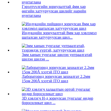
Гэрэлтүүлгийн зориулалттай 4мм хар
өнгийн хатууруулсан шилийг нарийн
нунтаглана
Индукцийн зориулалттай 8мм хар хэвлэмэл
шаталсан хатууруулсан шил...
3мм ханын тунгалаг шилэн унтраалгатай
шилэн шилэн ...
Лабораторид зориулсан захиалгат 2.2мм
15ом 200Å хээтэй ITO шил
3D хэвлэгч H-д зориулсан тунгалаг өндөр
боросиликат шил ...