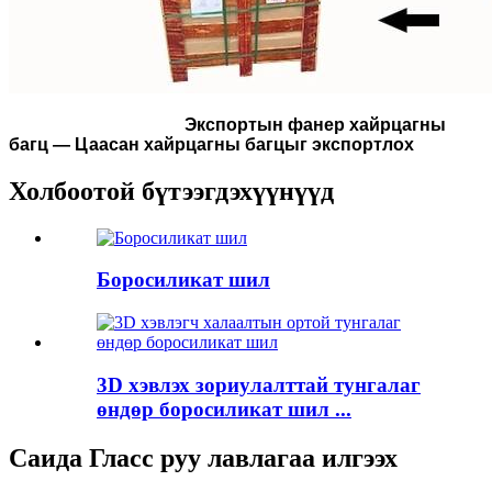
Экспортын фанер хайрцагны
багц — Цаасан хайрцагны багцыг экспортлох
Холбоотой бүтээгдэхүүнүүд
Боросиликат шил
3D хэвлэх зориулалттай тунгалаг
өндөр боросиликат шил ...
Саида Гласс руу лавлагаа илгээх