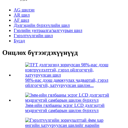
AG шилэн
AR шил
AF шил
Дэлгэцийн бүрхүүлийн шил
Гэрлийн унтраалга/залгуурын шил
Гэрэлтүүлгийн шил
Бусад
Онцлох бүтээгдэхүүнүүд
98%-иас дээш дамжуулах чадвартай, гэрэл
ойлгогчгүй, хатууруулсан шилэн...
3мм-ийн гялбааны эсрэг LCD дэлгэцтэй
мэдрэгчтэй самбарын шилэн бүрхүүл