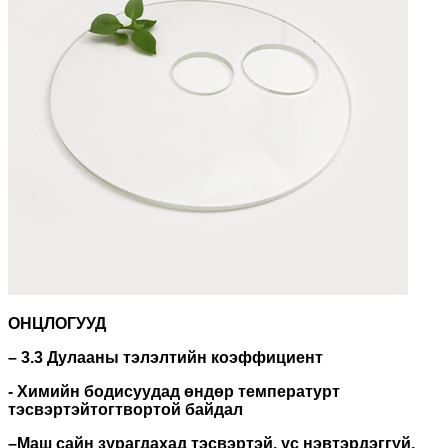
ОНЦЛОГУУД
– 3.3 Дулааны тэлэлтийн коэффициент
- Химийн бодисуудад өндөр температурт
тэсвэртэй
тогтвортой байдал
–
Маш сайн зурагдахад тэсвэртэй, ус нэвтэрдэггүй,