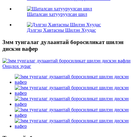
Шаталсан хатууруулсан шил
Дэлгэц Хавтасны Шилэн Хуудас
3мм тунгалаг дулаантай боросиликат шилэн
дискэн вафер