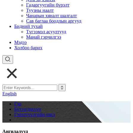
Гадаргуугийн бүрэлт
Туузны наалт
Чанарын хяналт шалгалт
Сав баглаа боодлын аргууд
Бидний тухай
Түгээмэл асуултууд
Манай гэрчилгээ
Мэдээ
Холбоо барих
English
Гэр
Бүтээгдэхүүн
Гэрэлтүүлгийн шил
Ангилалууд