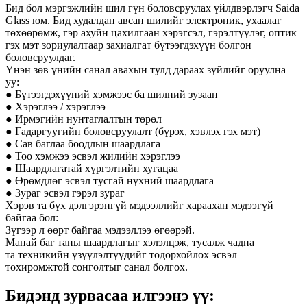
Бид бол мэргэжлийн шил гүн боловсруулах үйлдвэрлэгч Saida
Glass юм. Бид худалдан авсан шилийг электроник, ухаалаг
төхөөрөмж, гэр ахуйн цахилгаан хэрэгсэл, гэрэлтүүлэг, оптик
гэх мэт зориулалтаар захиалгат бүтээгдэхүүн болгон
боловсруулдаг.
Үнэн зөв үнийн санал авахын тулд дараах зүйлийг оруулна
уу:
● Бүтээгдэхүүний хэмжээс ба шилний зузаан
● Хэрэглээ / хэрэглээ
● Ирмэгийн нунтаглалтын төрөл
● Гадаргуугийн боловсруулалт (бүрэх, хэвлэх гэх мэт)
● Сав баглаа боодлын шаардлага
● Тоо хэмжээ эсвэл жилийн хэрэглээ
● Шаардлагатай хүргэлтийн хугацаа
● Өрөмдлөг эсвэл тусгай нүхний шаардлага
● Зураг эсвэл гэрэл зураг
Хэрэв та бүх дэлгэрэнгүй мэдээллийг хараахан мэдээгүй
байгаа бол:
Зүгээр л өөрт байгаа мэдээллээ өгөөрэй.
Манай баг таны шаардлагыг хэлэлцэж, тусалж чадна
та техникийн үзүүлэлтүүдийг тодорхойлох эсвэл
тохиромжтой сонголтыг санал болгох.
Бидэнд зурвасаа илгээнэ үү: