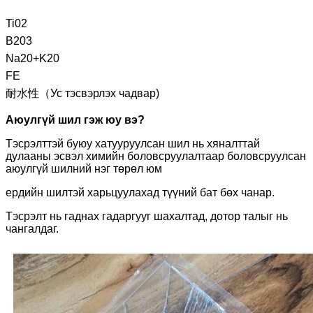
Ti02
B203
Na20+K20
FE
耐水性（Ус тэсвэрлэх чадвар)
Аюулгүй шил гэж юу вэ?
Тэсрэлттэй буюу хатууруулсан шил нь хяналттай
дулааны эсвэл химийн боловсруулалтаар боловсруулсан
аюулгүй шилний нэг төрөл юм
ердийн шилтэй харьцуулахад түүний бат бөх чанар.
Тэсрэлт нь гаднах гадаргууг шахалтад, дотор талыг нь
чангалдаг.