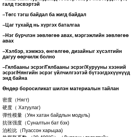
галд тэсвэртэй
–
Төгс тэгш байдал ба жигд байдал
–
Цаг тухайд нь хүргэх баталгаа
–
Нэг бүрчлэн зөвлөгөө авах, мэргэжлийн зөвлөгөө
авах
–
Хэлбэр, хэмжээ, өнгөлгөө, дизайныг хүсэлтийн
дагуу өөрчилж болно
–
Гялбааны эсрэг/Гялбааны эсрэг/Хурууны хээний
эсрэг/Нянгийн эсрэг үйлчилгээтэй бүтээгдэхүүнүүд
энд байна
Өндөр боросиликат шилэн материалын тайлан
密度（Нягт)
硬度（ Хатуулаг)
弹性模量（Уян хатан байдлын модуль)
抗张强度（Суналтын бат бэх)
泊松比（Пуассон харьцаа)