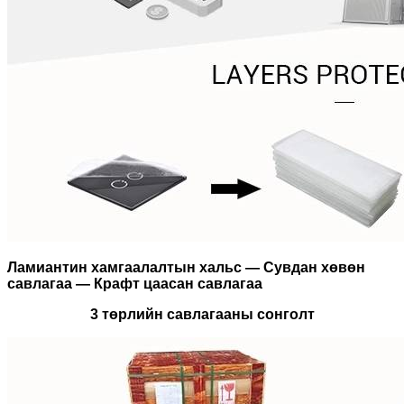
Ламиантин хамгаалалтын хальс — Сувдан хөвөн
савлагаа — Крафт цаасан савлагаа
3 төрлийн савлагааны сонголт