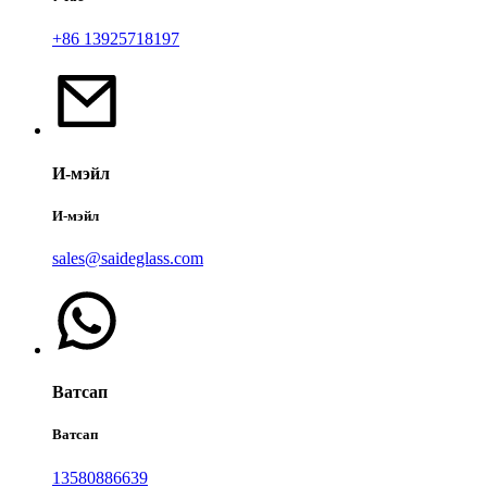
+86 13925718197
И-мэйл
И-мэйл
sales@saideglass.com
Ватсап
Ватсап
13580886639