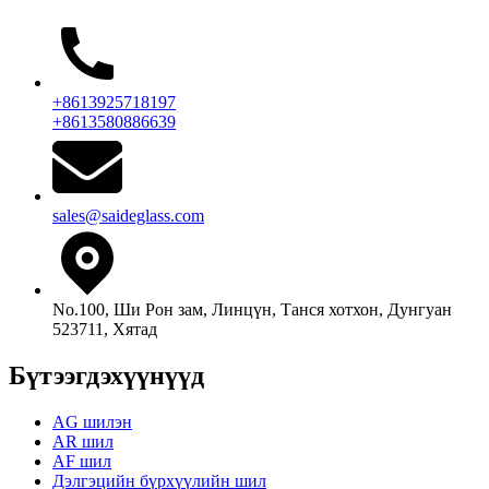
+8613925718197
+8613580886639
sales@saideglass.com
No.100, Ши Рон зам, Линцүн, Танся хотхон, Дунгуан
523711, Хятад
Бүтээгдэхүүнүүд
AG шилэн
AR шил
AF шил
Дэлгэцийн бүрхүүлийн шил