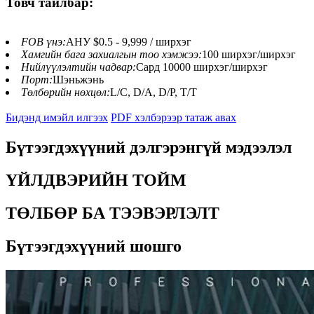
Товч тайлбар:
FOB үнэ:
АНУ $0.5 - 9,999 / ширхэг
Хамгийн бага захиалгын тоо хэмжээ:
100 ширхэг/ширхэг
Нийлүүлэлтийн чадвар:
Сард 10000 ширхэг/ширхэг
Порт:
Шэньжэнь
Төлбөрийн нөхцөл:
L/C, D/A, D/P, T/T
Бидэнд имэйл илгээх
PDF хэлбэрээр татаж авах
Бүтээгдэхүүний дэлгэрэнгүй мэдээлэл
ҮЙЛДВЭРИЙН ТОЙМ
ТӨЛБӨР БА ТЭЭВЭРЛЭЛТ
Бүтээгдэхүүний шошго