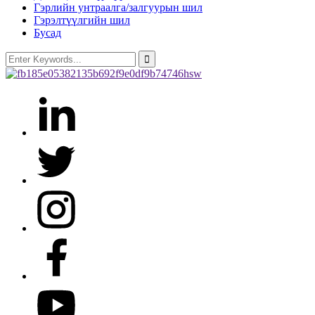
Гэрлийн унтраалга/залгуурын шил
Гэрэлтүүлгийн шил
Бусад