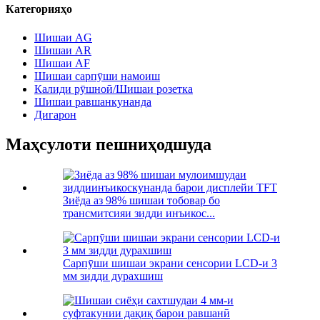
Категорияҳо
Шишаи AG
Шишаи AR
Шишаи AF
Шишаи сарпӯши намоиш
Калиди рӯшноӣ/Шишаи розетка
Шишаи равшанкунанда
Дигарон
Маҳсулоти пешниҳодшуда
Зиёда аз 98% шишаи тобовар бо
трансмитсияи зидди инъикос...
Сарпӯши шишаи экрани сенсории LCD-и 3
мм зидди дурахшиш