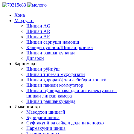
Хона
Маҳсулот
Шишаи AG
Шишаи AR
Шишаи AF
Шишаи сарпӯши намоиш
Калиди рӯшноӣ/Шишаи розетка
Шишаи равшанкунанда
Дигарон
Барномаҳо
Шишаи рӯйпӯш
Шишаи тирезаи муҳофизатӣ
Шишаи ҳароратёфтаи асбобҳои хонагӣ
Шишаи панели коммутатор
Шишаи пӯшидашавандаи интеллектуалӣ ва
шишаи линзаи камера
Шишаи равшанкунанда
Имкониятҳо
Маводҳои шишагӣ
Буридани шиша
Суфтакунӣ ва сайқал додани канорҳо
Пармакунии шиша
Тақвияти шиша