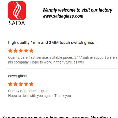
Ҳамаи маводҳои истифодашуда инҳоянд
Мутобиқи