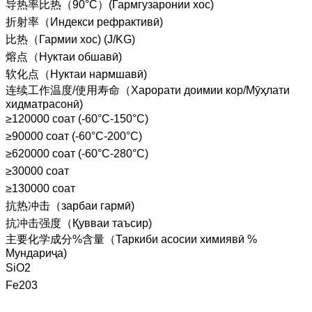
导热率比热（90°C）(Гармгузаронии хос)
折射率（Индекси рефрактивӣ)
比热（Гармии хос) (J/KG)
熔点（Нуктаи обшавӣ)
软化点（Нуктаи нармшавӣ)
连续工作温度/使用寿命（Харорати доимии кор/Мӯҳлати
хидматрасонӣ)
≥120000 соат (-60°C-150°C)
≥90000 соат (-60°C-200°C)
≥620000 соат (-60°C-280°C)
≥30000 соат
≥130000 соат
抗热冲击（зарбаи гармӣ)
抗冲击强度（Қувваи таъсир)
主要化学成分%含量（Таркиби асосии химиявӣ %
Мундариҷа)
SiO2
Fe203