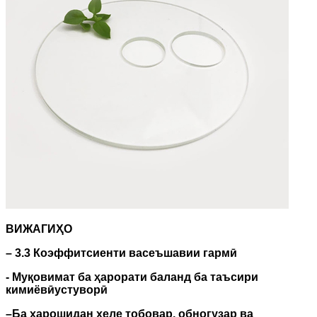
ВИЖАГИҲО
– 3.3 Коэффитсиенти васеъшавии гармӣ
- Муқовимат ба ҳарорати баланд ба таъсири
кимиёвӣ
устуворӣ
–
Ба харошидан хеле тобовар, обногузар ва