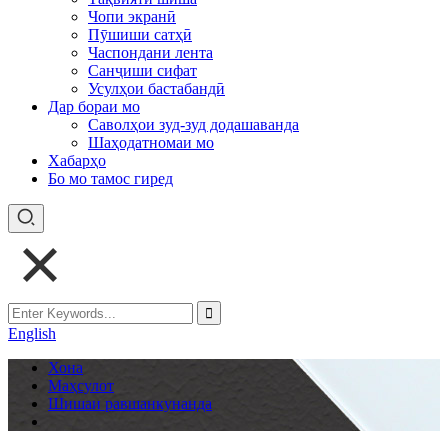
Чопи экранӣ
Пӯшиши сатҳӣ
Часпондани лента
Санҷиши сифат
Усулҳои бастабандӣ
Дар бораи мо
Саволҳои зуд-зуд додашаванда
Шаҳодатномаи мо
Хабарҳо
Бо мо тамос гиред
English
Хона
Маҳсулот
Шишаи равшанкунанда