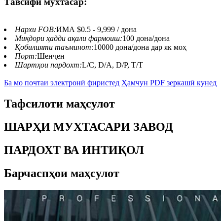
Тавсифи мухтасар:
Нархи FOB:
ИМА $0.5 - 9,999 / дона
Миқдори ҳадди ақали фармоиш:
100 дона/дона
Қобилияти таъминот:
10000 дона/дона дар як моҳ
Порт:
Шенҷен
Шартҳои пардохт:
L/C, D/A, D/P, T/T
Ба мо почтаи электронӣ фиристед
Ҳамчун PDF зеркашӣ кунед
Тафсилоти маҳсулот
ШАРҲИ МУХТАСАРИ ЗАВОД
ПАРДОХТ ВА ИНТИҚОЛ
Барчаспҳои маҳсулот