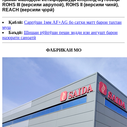
ROHS III (версияи аврупоӣ), ROHS II (версияи чинӣ),
REACH (версияи ҷорӣ)
Қаблӣ:
Сарпӯши 1мм AF+AG бо сатҳи матт барои тахтаи
муш
Баъдӣ:
Шишаи рӯйпӯши пеши зидди изи ангушт барои
назорати саноатӣ
ФАБРИКАИ МО