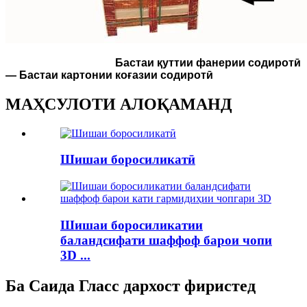
Бастаи қуттии фанерии содиротӣ
— Бастаи картонии коғазии содиротӣ
МАҲСУЛОТИ АЛОҚАМАНД
Шишаи боросиликатӣ
Шишаи боросиликатии
баландсифати шаффоф барои чопи
3D ...
Ба Саида Гласс дархост фиристед