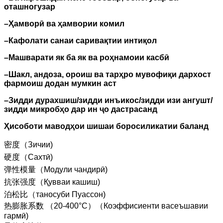
оташногузар
–
Ҳамворӣ ва ҳамвории комил
–
Кафолати санаи саривақтии интиқол
–
Машварати як ба як ва роҳнамоии касбӣ
–
Шакл, андоза, ороиш ва тарҳро мувофиқи дархост
фармоиш додан мумкин аст
–
Зидди дурахшиш/зидди инъикос/зидди изи ангушт/
зидди микробҳо дар ин ҷо дастрасанд
Ҳисоботи маводҳои шишаи боросиликатии баланд
密度（Зичии)
硬度（Сахтӣ)
弹性模量（Модули чандирӣ)
抗张强度（Қувваи кашиш)
泊松比（таносуби Пуассон)
热膨胀系数 （20-400°C）（Коэффисиенти васеъшавии
гармӣ)