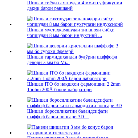
Шишаи сиёҳи сахтшудаи 4 мм-и суфтакунии
дақиқ барои равшанӣ
Шишаи мустаҳкамшудаи зинапояи сиёҳи
чопшудаи 8 мм барои индуктивӣ ...
Шишаи гармидиҳандаи булӯрии шаффофи
девори 3 мм бо Mi...
Шишаи ITO бо нақшҳои фармоишии 2.2mm
15ohm 200Å барои лабораторӣ
Шишаи боросиликатии баландсифати
шаффоф барои чопгари 3D ...