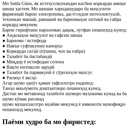
Мо Saida Glass, як истеҳсолкунандаи касбии коркарди амиқи
шиша ҳастем. Мо шишаи харидашударо ба маҳсулоти
фармоишӣ барои электроника, дастгоҳҳои интеллектуалӣ,
техникаи маишӣ, равшанӣ ва барномаҳои оптикӣ ва ғайра
коркард мекунем.
Барои гирифтани нархномаи дақиқ, лутфан пешниҳод кунед:
● Андозаҳои маҳсулот ва ғафсии шиша
● Барнома / истифода
● Навъи суфтакунии канорҳо
● Коркарди сатҳӣ (пӯшиш, чоп ва ғайра)
● Талабот ба бастабандӣ
● Миқдор ё истифодаи солона
● Вақти интиқоли зарурӣ
● Талабот ба пармакунӣ ё сӯрохиҳои махсус
● Расмҳо ё аксҳо
Агар шумо ҳанӯз ҳамаи тафсилотро надонед:
Танҳо маълумоти доштаатонро пешниҳод кунед.
Дастаи мо метавонад талаботи шуморо муҳокима кунад ва ба
шумо кӯмак расонад
шумо мушаххасотро муайян мекунед ё имконоти мувофиқро
пешниҳод мекунед.
Паёми худро ба мо фиристед: