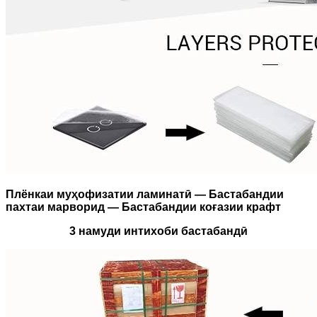
Плёнкаи муҳофизатии ламинатӣ — Бастабандии
пахтаи марворид — Бастабандии коғазии крафт
3 намуди интихоби бастабандӣ