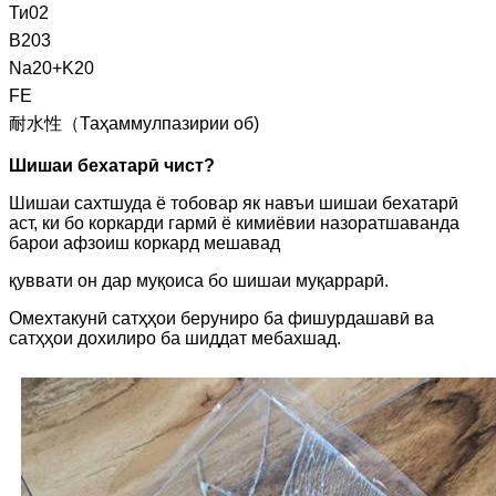
Ти02
B203
Na20+K20
FE
耐水性（Таҳаммулпазирии об)
Шишаи бехатарӣ чист?
Шишаи сахтшуда ё тобовар як навъи шишаи бехатарӣ
аст, ки бо коркарди гармӣ ё кимиёвии назоратшаванда
барои афзоиш коркард мешавад
қуввати он дар муқоиса бо шишаи муқаррарӣ.
Омехтакунӣ сатҳҳои беруниро ба фишурдашавӣ ва
сатҳҳои дохилиро ба шиддат мебахшад.