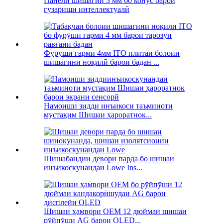
Панели шишагии 3 мм бо конус барои
гузариши интеллектуалӣ
Фурӯши гарми 4мм ITO плитаи болоии
шишагини ноқилӣ барои бадан ...
Намоиши зидди инъикоси таъминоти
мустақим Шишаи ҳароратнок...
Шишабандии девори парда бо шишаи
инъикоскунандаи Lowe Ins...
Шишаи ҳамвори OEM 12 дюймаи шишаи
рӯйпӯши AG барои OLED...