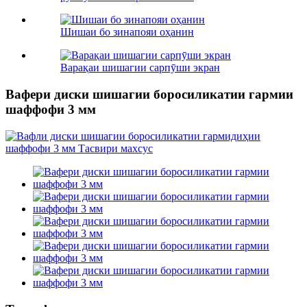
Шишаи бо зинапояи оҳанин
Варақаи шишагии сарпӯши экран
Вафери диски шишагии боросиликатии гармии
шаффофи 3 мм