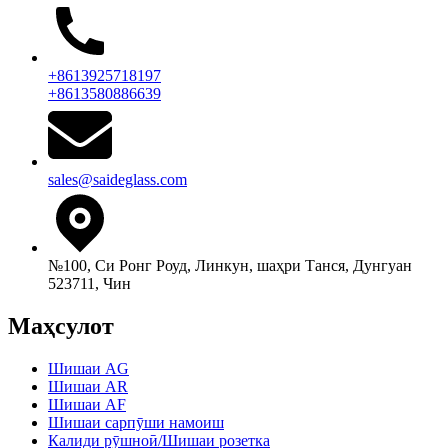
+8613925718197
+8613580886639
sales@saideglass.com
№100, Си Ронг Роуд, Линкун, шаҳри Танся, Дунгуан
523711, Чин
Маҳсулот
Шишаи AG
Шишаи AR
Шишаи AF
Шишаи сарпӯши намоиш
Калиди рӯшноӣ/Шишаи розетка