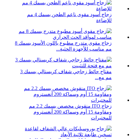
زجاج أسود مقوى ناعم الطحن بسمك 4 مم
للإضاءة
زجاج مقوى متدرج مطبوع باللون الأسود بسمك 8
مم مناسب للأجهزة الحثية...
مفتاح حائط زجاجي شفاف كريستالي بسمك 3
مم مع...
زجاج ITO منقوش مخصص بسمك 2.2 مم
ومقاومة 15 أوم وسماكة 200 أنغستروم
للمختبرات