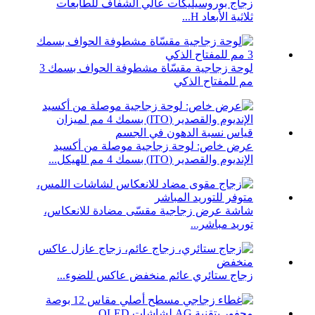
زجاج بوروسيليكات عالي الشفاف للطابعات
ثلاثية الأبعاد H...
لوحة زجاجية مقسّاة مشطوفة الحواف بسمك 3
مم للمفتاح الذكي
عرض خاص: لوحة زجاجية موصلة من أكسيد
الإنديوم والقصدير (ITO) بسمك 4 مم للهيكل...
شاشة عرض زجاجية مقسّى مضادة للانعكاس،
توريد مباشر...
زجاج ستائري عائم منخفض عاكس للضوء...