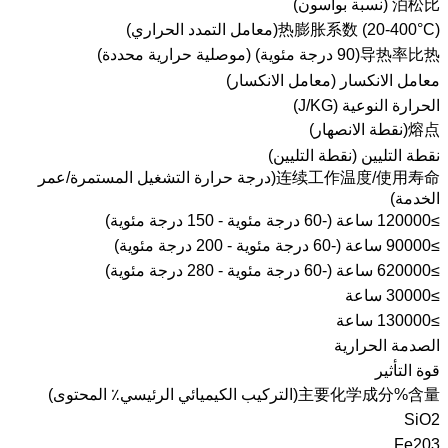
泊松比 (نسبة بواسون)
热膨胀系数 (20-400°C)(معامل التمدد الحراري)
导热率比热(90 درجة مئوية) (موصلية حرارية محددة)
معامل الانكسار (معامل الانكسار)
الحرارة النوعية (J/KG)
熔点(نقطة الانصهار)
نقطة التليين (نقطة التليين)
连续工作温度/使用寿命(درجة حرارة التشغيل المستمرة/عمر
الخدمة)
≥120000 ساعة (-60 درجة مئوية - 150 درجة مئوية)
≥90000 ساعة (-60 درجة مئوية - 200 درجة مئوية)
≥620000 ساعة (-60 درجة مئوية - 280 درجة مئوية)
≥30000 ساعة
≥130000 ساعة
الصدمة الحرارية
قوة التأثير
主要化学成分%含量(التركيب الكيميائي الرئيسي٪ المحتوى)
SiO2
Fe203