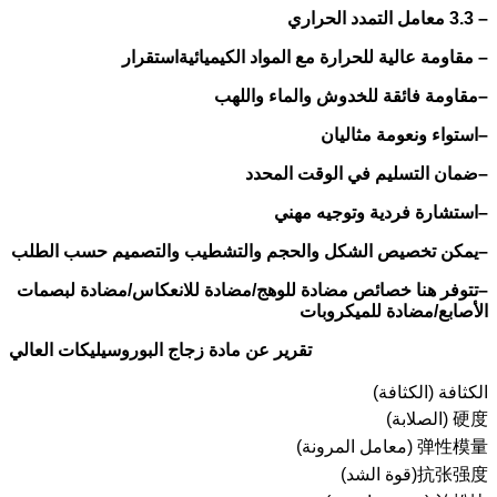
– 3.3 معامل التمدد الحراري
– مقاومة عالية للحرارة مع المواد الكيميائية
استقرار
–
مقاومة فائقة للخدوش والماء واللهب
–
استواء ونعومة مثاليان
–
ضمان التسليم في الوقت المحدد
–
استشارة فردية وتوجيه مهني
–
يمكن تخصيص الشكل والحجم والتشطيب والتصميم حسب الطلب
–
تتوفر هنا خصائص مضادة للوهج/مضادة للانعكاس/مضادة لبصمات
الأصابع/مضادة للميكروبات
تقرير عن مادة زجاج البوروسيليكات العالي
الكثافة (الكثافة)
硬度 (الصلابة)
弹性模量 (معامل المرونة)
抗张强度(قوة الشد)