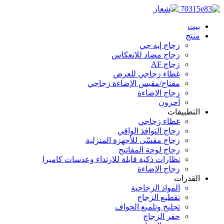
بيت
منتج
زجاج إيه جي
زجاج مضاد للانعكاس
زجاج AF
غطاء زجاجي للعرض
مفتاح/مقبس الإضاءة زجاجي
زجاج الإضاءة
آحرون
التطبيقات
غطاء زجاجي
زجاج النوافذ الواقي
زجاج مقسّى للأجهزة المنزلية
زجاج لوحة المفاتيح
نظارات ذكية قابلة للارتداء وعدسات كاميرا
زجاج الإضاءة
القدرات
المواد الزجاجية
تقطيع الزجاج
تجليخ وتلميع الحواف
حفر الزجاج