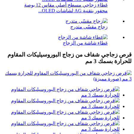
غطاء زجاجي مسطح أصلي مقاس 12 بوصة
محفور بتقنية AG لشاشات OLED...
زجاج مقسّى متدرج
غطاء شاشة من الزجاج
قرص زجاجي شفاف من زجاج البوروسيليكات المقاوم
للحرارة بسمك 3 مم