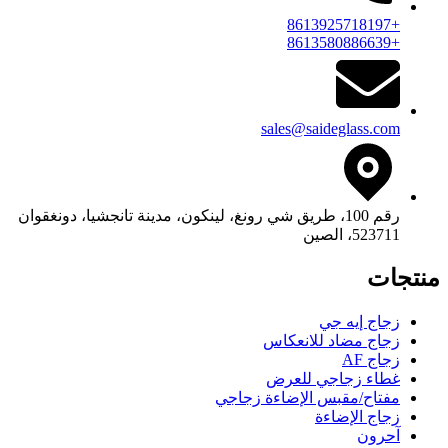
+8613925718197
+8613580886639
sales@saideglass.com
رقم 100، طريق شي رونغ، لينكون، مدينة تانجشيا، دونغقوان
523711، الصين
منتجات
زجاج إيه جي
زجاج مضاد للانعكاس
زجاج AF
غطاء زجاجي للعرض
مفتاح/مقبس الإضاءة زجاجي
زجاج الإضاءة
آحرون