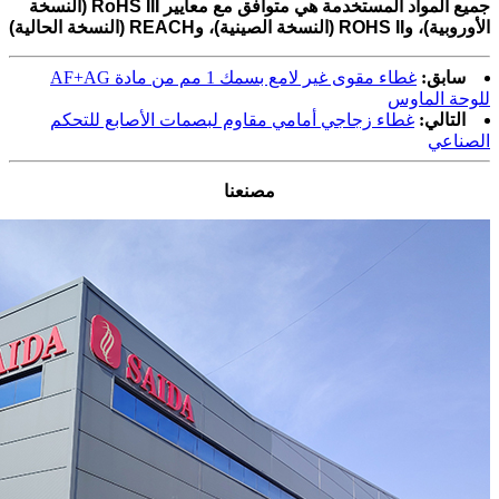
جميع المواد المستخدمة هي
متوافق مع معايير RoHS III (النسخة
الأوروبية)، وROHS II (النسخة الصينية)، وREACH (النسخة الحالية)
سابق:
غطاء مقوى غير لامع بسمك 1 مم من مادة AF+AG
للوحة الماوس
التالي:
غطاء زجاجي أمامي مقاوم لبصمات الأصابع للتحكم
الصناعي
مصنعنا