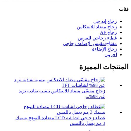
فئات
زجاج إيه جي
زجاج مضاد للانعكاس
زجاج AF
غطاء زجاجي للعرض
مفتاح/مقبس الإضاءة زجاجي
زجاج الإضاءة
آحرون
المنتجات المميزة
زجاج مقسّى مضاد للانعكاس بنسبة نفاذية تزيد
عن 98%...
غطاء زجاجي لشاشة LCD مضادة للتوهج بسمك
3 مم يعمل باللمس