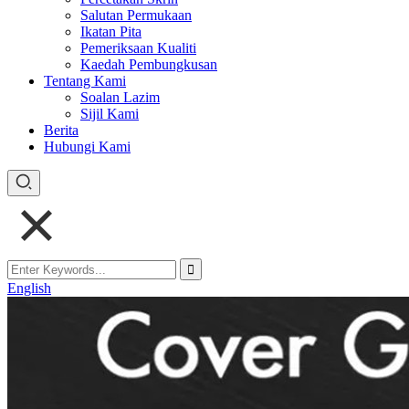
Salutan Permukaan
Ikatan Pita
Pemeriksaan Kualiti
Kaedah Pembungkusan
Tentang Kami
Soalan Lazim
Sijil Kami
Berita
Hubungi Kami
English