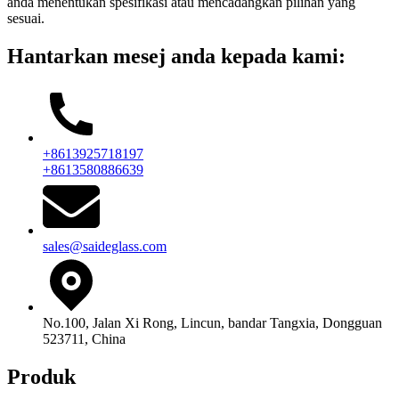
anda menentukan spesifikasi atau mencadangkan pilihan yang
sesuai.
Hantarkan mesej anda kepada kami:
+8613925718197
+8613580886639
sales@saideglass.com
No.100, Jalan Xi Rong, Lincun, bandar Tangxia, Dongguan
523711, China
Produk