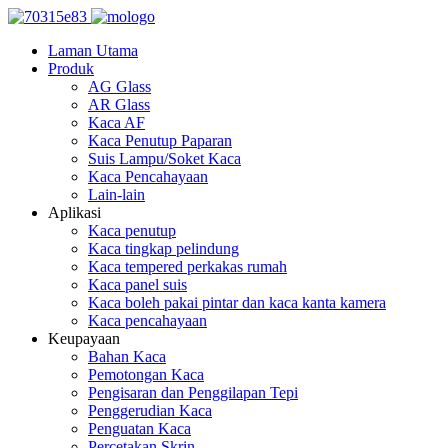
Laman Utama
Produk
AG Glass
AR Glass
Kaca AF
Kaca Penutup Paparan
Suis Lampu/Soket Kaca
Kaca Pencahayaan
Lain-lain
Aplikasi
Kaca penutup
Kaca tingkap pelindung
Kaca tempered perkakas rumah
Kaca panel suis
Kaca boleh pakai pintar dan kaca kanta kamera
Kaca pencahayaan
Keupayaan
Bahan Kaca
Pemotongan Kaca
Pengisaran dan Penggilapan Tepi
Penggerudian Kaca
Penguatan Kaca
Percetakan Skrin