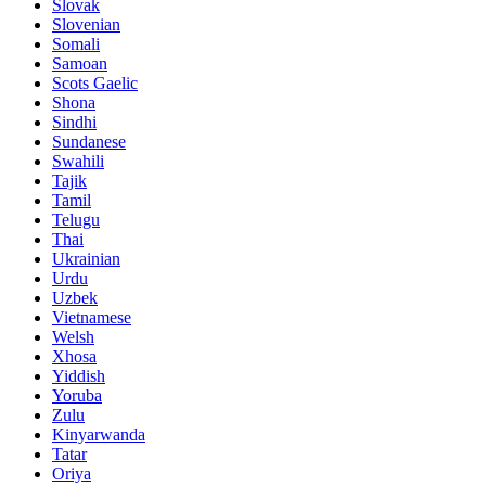
Slovak
Slovenian
Somali
Samoan
Scots Gaelic
Shona
Sindhi
Sundanese
Swahili
Tajik
Tamil
Telugu
Thai
Ukrainian
Urdu
Uzbek
Vietnamese
Welsh
Xhosa
Yiddish
Yoruba
Zulu
Kinyarwanda
Tatar
Oriya