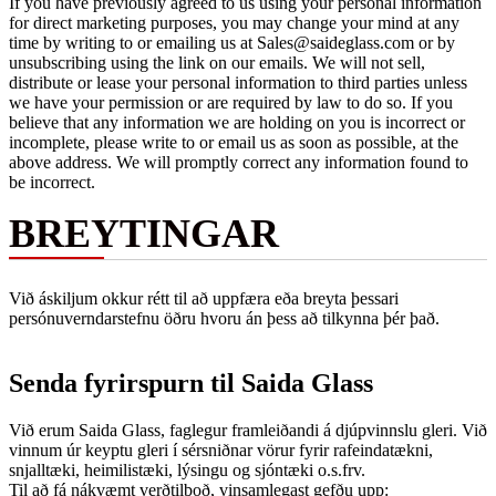
If you have previously agreed to us using your personal information
for direct marketing purposes, you may change your mind at any
time by writing to or emailing us at Sales@saideglass.com or by
unsubscribing using the link on our emails. We will not sell,
distribute or lease your personal information to third parties unless
we have your permission or are required by law to do so. If you
believe that any information we are holding on you is incorrect or
incomplete, please write to or email us as soon as possible, at the
above address. We will promptly correct any information found to
be incorrect.
BREYTINGAR
Við áskiljum okkur rétt til að uppfæra eða breyta þessari
persónuverndarstefnu öðru hvoru án þess að tilkynna þér það.
Senda fyrirspurn til Saida Glass
Við erum Saida Glass, faglegur framleiðandi á djúpvinnslu gleri. Við
vinnum úr keyptu gleri í sérsniðnar vörur fyrir rafeindatækni,
snjalltæki, heimilistæki, lýsingu og sjóntæki o.s.frv.
Til að fá nákvæmt verðtilboð, vinsamlegast gefðu upp: