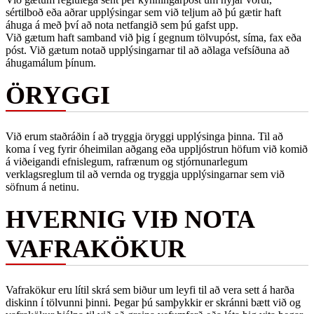
sértilboð eða aðrar upplýsingar sem við teljum að þú gætir haft
áhuga á með því að nota netfangið sem þú gafst upp.
Við gætum haft samband við þig í gegnum tölvupóst, síma, fax eða
póst. Við gætum notað upplýsingarnar til að aðlaga vefsíðuna að
áhugamálum þínum.
ÖRYGGI
Við erum staðráðin í að tryggja öryggi upplýsinga þinna. Til að
koma í veg fyrir óheimilan aðgang eða uppljóstrun höfum við komið
á viðeigandi efnislegum, rafrænum og stjórnunarlegum
verklagsreglum til að vernda og tryggja upplýsingarnar sem við
söfnum á netinu.
HVERNIG VIÐ NOTA
VAFRAKÖKUR
Vafrakökur eru lítil skrá sem biður um leyfi til að vera sett á harða
diskinn í tölvunni þinni. Þegar þú samþykkir er skránni bætt við og