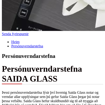
Senda fyrirspurnir
Heim
Persónuverndarstefna
Persónuverndarstefna
Persónuverndarstefna
SAIDA GLASS
Þessi persónuverndarstefna lýsir því hvernig Saida Glass notar og
verndar allar upplýsingar sem þú gefur Saida Glass þegar þú notar
þessa vefsíðu. Saida Glass hefur skuldbundið sig til að tryggja að