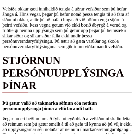
Vefsíða okkar gæti innihaldið tengla á aðrar vefsíður sem þú hefur
áhuga á. Hins vegar, þegar þú hefur notað þessa tengla til að fara af
síðunni okkar, ættir þú að hafa í huga að við höfum enga stjórn á
þeirri vefsíðu. Þess vegna getum við ekki borið ábyrgð á vernd og
friðhelgi neinna upplýsinga sem þú gefur upp þegar þú heimsækir
slíkar síður og slíkar síður falla ekki undir þessa
persónuverndaryfirlýsingu. Þú ættir að gæta varúðar og skoða
persónuverndaryfirlýsinguna sem gildir um viðkomandi vefsíðu.
STJÓRNUN
PERSÓNUUPPLÝSINGA
ÞÍNAR
Þú getur valið að takmarka söfnun eða notkun
persónuupplýsinga þinna á eftirfarandi hátt:
Þegar þú ert beðinn um að fylla út eyðublað á vefsíðunni skaltu leita
að reitnum sem þú getur smellt á til að gefa til kynna að þú viljir ekki
að upplýsingarnar séu notaðar af neinum í markaðssetningartilgangi.