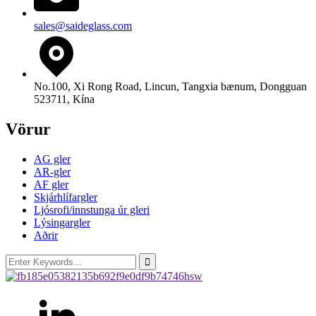
sales@saideglass.com
No.100, Xi Rong Road, Lincun, Tangxia bænum, Dongguan
523711, Kína
Vörur
AG gler
AR-gler
AF gler
Skjárhlífargler
Ljósrofi/innstunga úr gleri
Lýsingargler
Aðrir