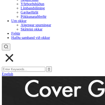
Yfirborðshúðun
Límbandslíming
Gæðaeftirlit
Pökkunaraðferðir
Um okkur
Algengar spurningar
Skírteini okkar
Fréttir
Hafðu samband við okkur
English