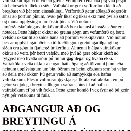
vafrakökur hjálpa til við að greina vefumferð eða láta þig vita þegar
þú heimsækir tiltekna síðu. Vafrakökur gera vefforritum kleift að
bregðast við þér sem einstaklingi. Vefforritið getur aðlagað aðgerðir
sínar að þörfum þínum, hvað þér líkar og líkar ekki með því að safna
og muna upplýsingar um óskir þínar. Við notum
umferðarskráningarvafrakökur til að bera kennsl á hvaða síður eru
notaðar. Þetta hjálpar okkur að greina gögn um vefumferð og bæta
vefsíðu okkar til að sníða hana að þörfum viðskiptavina. Við notum
þessar upplýsingar aðeins í tölfræðilegum greiningartilgangi og
síðan eru gögnin fjarlægð úr kerfinu. Almennt hjálpa vafrakökur
okkur að veita þér betri vefsíðu með því að gera okkur kleift að
fylgjast með hvaða síður þú finnur gagnlegar og hvaða ekki.
Vafrakökur veita okkur á engan hátt aðgang að tölvunni þinni eða
neinum upplýsingum um þig, öðrum en þeim gögnum sem þú velur
að deila með okkur. Þú getur valið að samþykkja eða hafna
vafrakökum. Flestir vafrar samþykkja sjálfkrafa vafrakökur, en þú
getur venjulega breytt stillingum vafrans þíns til að hafna
vafrakökum ef þú vilt frekar. Þetta getur komið í veg fyrir að þú getir
nýtt þér vefsíðuna til fulls.
AÐGANGUR AÐ OG
BREYTINGU Á