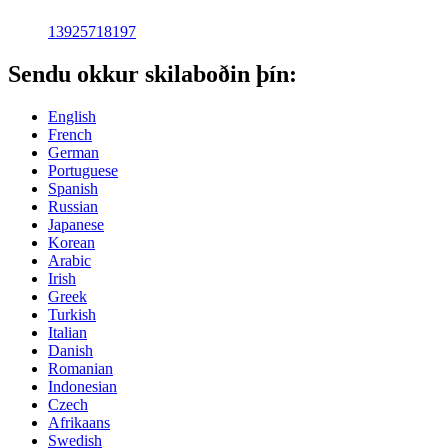
13925718197
Sendu okkur skilaboðin þín:
English
French
German
Portuguese
Spanish
Russian
Japanese
Korean
Arabic
Irish
Greek
Turkish
Italian
Danish
Romanian
Indonesian
Czech
Afrikaans
Swedish