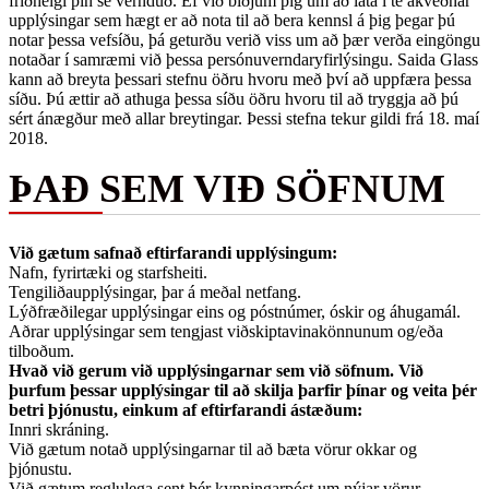
friðhelgi þín sé vernduð. Ef við biðjum þig um að láta í té ákveðnar
upplýsingar sem hægt er að nota til að bera kennsl á þig þegar þú
notar þessa vefsíðu, þá geturðu verið viss um að þær verða eingöngu
notaðar í samræmi við þessa persónuverndaryfirlýsingu. Saida Glass
kann að breyta þessari stefnu öðru hvoru með því að uppfæra þessa
síðu. Þú ættir að athuga þessa síðu öðru hvoru til að tryggja að þú
sért ánægður með allar breytingar. Þessi stefna tekur gildi frá 18. maí
2018.
ÞAÐ SEM VIÐ SÖFNUM
Við gætum safnað eftirfarandi upplýsingum:
Nafn, fyrirtæki og starfsheiti.
Tengiliðaupplýsingar, þar á meðal netfang.
Lýðfræðilegar upplýsingar eins og póstnúmer, óskir og áhugamál.
Aðrar upplýsingar sem tengjast viðskiptavinakönnunum og/eða
tilboðum.
Hvað við gerum við upplýsingarnar sem við söfnum. Við
þurfum þessar upplýsingar til að skilja þarfir þínar og veita þér
betri þjónustu, einkum af eftirfarandi ástæðum:
Innri skráning.
Við gætum notað upplýsingarnar til að bæta vörur okkar og
þjónustu.
Við gætum reglulega sent þér kynningarpóst um nýjar vörur,