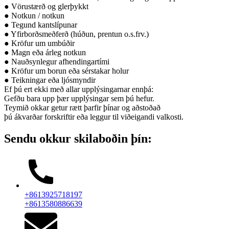
● Vörustærð og glerþykkt
● Notkun / notkun
● Tegund kantslípunar
● Yfirborðsmeðferð (húðun, prentun o.s.frv.)
● Kröfur um umbúðir
● Magn eða árleg notkun
● Nauðsynlegur afhendingartími
● Kröfur um borun eða sérstakar holur
● Teikningar eða ljósmyndir
Ef þú ert ekki með allar upplýsingarnar ennþá:
Gefðu bara upp þær upplýsingar sem þú hefur.
Teymið okkar getur rætt þarfir þínar og aðstoðað
þú ákvarðar forskriftir eða leggur til viðeigandi valkosti.
Sendu okkur skilaboðin þín:
+8613925718197
+8613580886639