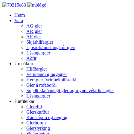
Heim
Vara
AG gler
AR-gler
AF gler
Skjárhlífargler
Ljósrofi/innstunga úr gleri
Lýsingargler
Aðrir
Umsóknir
Hlífðargler
Verndandi gluggagler
Hert gler fyrir heimilistæki
Gler á rofaborði
Snjallt klæðanlegt gler og myndavélarlinsugler
Lýsingargler
Hæfileikar
Glerefni
Glerskurður
Kantslípun og fæging
Glerborun
Glerstyrking
Skjáprentun