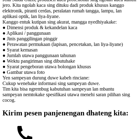
jero. Kita ngolah kaca sing dituku dadi produk khusus kanggo
elektronik, piranti cerdas, peralatan rumah tangga, lampu, lan
aplikasi optik, lan liya-liyane.
Kanggo entuk kutipan sing akurat, mangga nyedhiyakake:
● Dimensi produk & kekandelan kaca
● Aplikasi / panggunaan
● Jinis panggilingan pinggir
● Perawatan permukaan (lapisan, pencetakan, lan liya-liyane)
● Syarat kemasan
● Jumlah utawa panggunaan tahunan
● Wektu pangiriman sing dibutuhake
● Syarat pengeboran utawa bolongan khusus
● Gambar utawa foto
Yen sampeyan durung duwe kabeh rinciane:
Cukup wenehake informasi sing sampeyan duwe.
Tim kita bisa ngrembug kabutuhan sampeyan lan mbantu
sampeyan nemtokake spesifikasi utawa menehi saran pilihan sing
cocog.
Kirim pesen panjenengan dhateng kita: