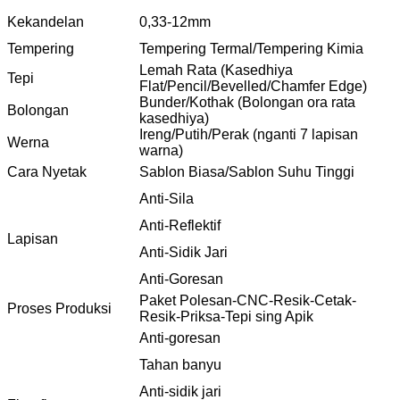
Kekandelan
0,33-12mm
Tempering
Tempering Termal/Tempering Kimia
Lemah Rata (Kasedhiya
Tepi
Flat/Pencil/Bevelled/Chamfer Edge)
Bunder/Kothak (Bolongan ora rata
Bolongan
kasedhiya)
Ireng/Putih/Perak (nganti 7 lapisan
Werna
warna)
Cara Nyetak
Sablon Biasa/Sablon Suhu Tinggi
Anti-Sila
Anti-Reflektif
Lapisan
Anti-Sidik Jari
Anti-Goresan
Paket Polesan-CNC-Resik-Cetak-
Proses Produksi
Resik-Priksa-Tepi sing Apik
Anti-goresan
Tahan banyu
Anti-sidik jari