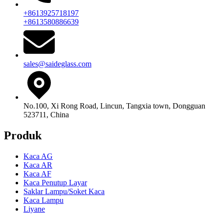
+8613925718197
+8613580886639
sales@saideglass.com
No.100, Xi Rong Road, Lincun, Tangxia town, Dongguan
523711, China
Produk
Kaca AG
Kaca AR
Kaca AF
Kaca Penutup Layar
Saklar Lampu/Soket Kaca
Kaca Lampu
Liyane