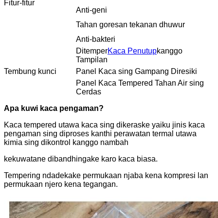
Fitur-fitur
Anti-geni
Tahan goresan tekanan dhuwur
Anti-bakteri
Ditemper
Kaca Penutup
kanggo
Tampilan
Tembung kunci
Panel Kaca sing Gampang Diresiki
Panel Kaca Tempered Tahan Air sing
Cerdas
Apa kuwi kaca pengaman?
Kaca tempered utawa kaca sing dikeraske yaiku jinis kaca
pengaman sing diproses kanthi perawatan termal utawa
kimia sing dikontrol kanggo nambah
kekuwatane dibandhingake karo kaca biasa.
Tempering ndadekake permukaan njaba kena kompresi lan
permukaan njero kena tegangan.