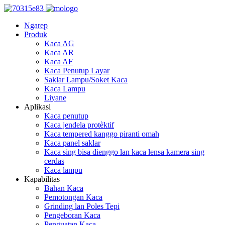
Ngarep
Produk
Kaca AG
Kaca AR
Kaca AF
Kaca Penutup Layar
Saklar Lampu/Soket Kaca
Kaca Lampu
Liyane
Aplikasi
Kaca penutup
Kaca jendela protèktif
Kaca tempered kanggo piranti omah
Kaca panel saklar
Kaca sing bisa dienggo lan kaca lensa kamera sing
cerdas
Kaca lampu
Kapabilitas
Bahan Kaca
Pemotongan Kaca
Grinding lan Poles Tepi
Pengeboran Kaca
Penguatan Kaca