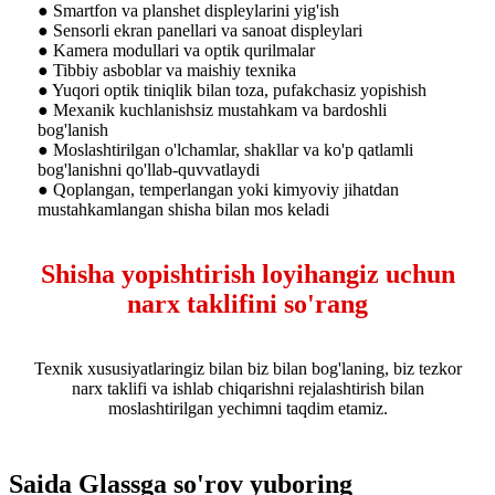
● Smartfon va planshet displeylarini yig'ish
● Sensorli ekran panellari va sanoat displeylari
● Kamera modullari va optik qurilmalar
● Tibbiy asboblar va maishiy texnika
● Yuqori optik tiniqlik bilan toza, pufakchasiz yopishish
● Mexanik kuchlanishsiz mustahkam va bardoshli
bog'lanish
● Moslashtirilgan o'lchamlar, shakllar va ko'p qatlamli
bog'lanishni qo'llab-quvvatlaydi
● Qoplangan, temperlangan yoki kimyoviy jihatdan
mustahkamlangan shisha bilan mos keladi
Shisha yopishtirish loyihangiz uchun
narx taklifini so'rang
Texnik xususiyatlaringiz bilan biz bilan bog'laning, biz tezkor
narx taklifi va ishlab chiqarishni rejalashtirish bilan
moslashtirilgan yechimni taqdim etamiz.
Saida Glassga so'rov yuboring