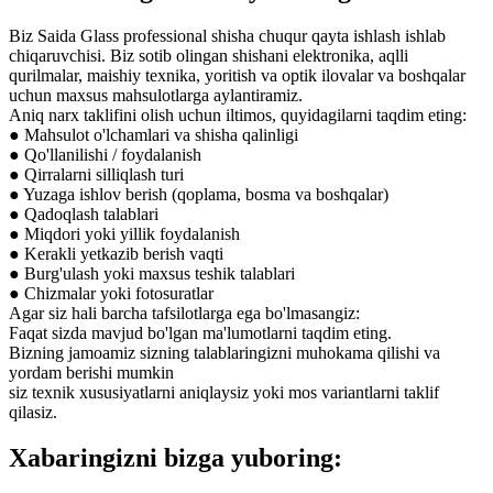
Biz Saida Glass professional shisha chuqur qayta ishlash ishlab
chiqaruvchisi. Biz sotib olingan shishani elektronika, aqlli
qurilmalar, maishiy texnika, yoritish va optik ilovalar va boshqalar
uchun maxsus mahsulotlarga aylantiramiz.
Aniq narx taklifini olish uchun iltimos, quyidagilarni taqdim eting:
● Mahsulot o'lchamlari va shisha qalinligi
● Qo'llanilishi / foydalanish
● Qirralarni silliqlash turi
● Yuzaga ishlov berish (qoplama, bosma va boshqalar)
● Qadoqlash talablari
● Miqdori yoki yillik foydalanish
● Kerakli yetkazib berish vaqti
● Burg'ulash yoki maxsus teshik talablari
● Chizmalar yoki fotosuratlar
Agar siz hali barcha tafsilotlarga ega bo'lmasangiz:
Faqat sizda mavjud bo'lgan ma'lumotlarni taqdim eting.
Bizning jamoamiz sizning talablaringizni muhokama qilishi va
yordam berishi mumkin
siz texnik xususiyatlarni aniqlaysiz yoki mos variantlarni taklif
qilasiz.
Xabaringizni bizga yuboring: