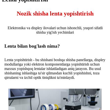
Nozik shisha lenta yopishtirish
Elektronika va displey ilovalari uchun ishonchli, yuqori sifatli
shisha yig'ish yechimlari
Lenta bilan bog'lash nima?
Lenta yopishtirish - bu shishani boshqa shisha panellarga, displey
modullariga yoki elektron komponentlarga yopishtirish uchun
maxsus yopishqoq lentalar ishlatiladigan aniq jarayon. Bu usul
shishaning ishlashiga ta'sir qilmasdan kuchli yopishishni, toza
qirralarni va izchil optik tiniqlikni ta'minlaydi.