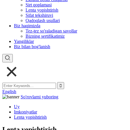
Sirt qoplamasi
Lenta yopishtirish
Sifat tekshiruvi
Qadoqlash usullari
Biz haqimizda
Tez-tez so'raladigan savollar
Bizning sertifikatimiz
Yangiliklar
Biz bilan bog'lanish
English
So'rovlarni yuboring
Uy
Imkoniyatlar
Lenta yopishtirish
Lenta yopishtirish