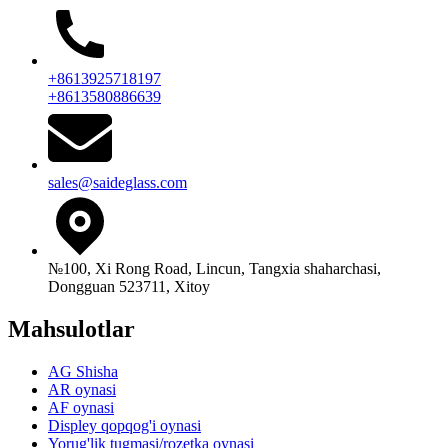
+8613925718197
+8613580886639
sales@saideglass.com
№100, Xi Rong Road, Lincun, Tangxia shaharchasi,
Dongguan 523711, Xitoy
Mahsulotlar
AG Shisha
AR oynasi
AF oynasi
Displey qopqog'i oynasi
Yorug'lik tugmasi/rozetka oynasi