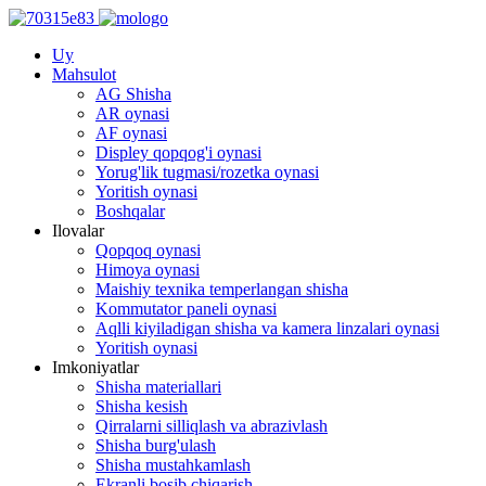
Uy
Mahsulot
AG Shisha
AR oynasi
AF oynasi
Displey qopqog'i oynasi
Yorug'lik tugmasi/rozetka oynasi
Yoritish oynasi
Boshqalar
Ilovalar
Qopqoq oynasi
Himoya oynasi
Maishiy texnika temperlangan shisha
Kommutator paneli oynasi
Aqlli kiyiladigan shisha va kamera linzalari oynasi
Yoritish oynasi
Imkoniyatlar
Shisha materiallari
Shisha kesish
Qirralarni silliqlash va abrazivlash
Shisha burg'ulash
Shisha mustahkamlash
Ekranli bosib chiqarish