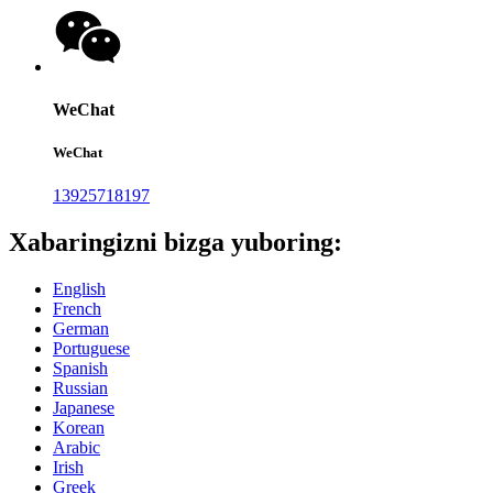
WeChat
WeChat
13925718197
Xabaringizni bizga yuboring:
English
French
German
Portuguese
Spanish
Russian
Japanese
Korean
Arabic
Irish
Greek