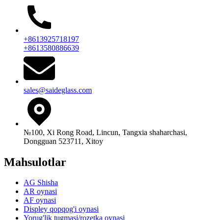
+8613925718197
+8613580886639
sales@saideglass.com
№100, Xi Rong Road, Lincun, Tangxia shaharchasi,
Dongguan 523711, Xitoy
Mahsulotlar
AG Shisha
AR oynasi
AF oynasi
Displey qopqog'i oynasi
Yorug'lik tugmasi/rozetka oynasi