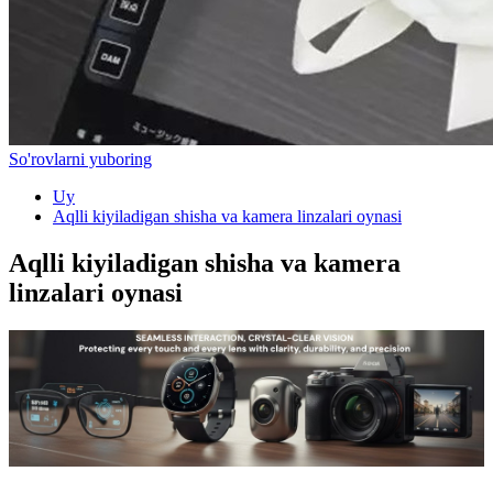
So'rovlarni yuboring
Uy
Aqlli kiyiladigan shisha va kamera linzalari oynasi
Aqlli kiyiladigan shisha va kamera
linzalari oynasi