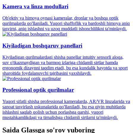
Kamera va linza modullari
Ob'ektiv va himoya oynasi kameralar, dronlar va boshqa optik
qurilmalarda qo'llaniladi. Yuqori shaffoflik va bardoshli himoya aniq
tasvirni, aniq ishlashni va uzoq muddatli ishonchlilikni ta'minlaydi.
Kiyiladigan boshqaruv panellari
Kiyiladigan qurilmalardagi shisha panellar intuitiv sensorli aloqa,
suv o'tkazmaydigan va barmoq izlariga chidamli sirtlar hamda
ergonomik dizaynni taqdim etadi, bu esa kundalik hayotda va sport
sharoitida foydalanuvchi tajribasini yaxshilaydi.
Professional optik qurilmalar
Yuqori sifatli shisha professional kameralarda, AR/VR linzalarida va
sanoat tasvirlash uskunalarida qo'llaniladi, bu esa qiyin muhitlarda
ishlashni saqlab qolish uchun porlashga qarshi, yuqori
mustahkamlikdagi va tirnalishga chidamli sirtlarni ta'minlaydi.
Saida Glassga so'rov yuboring