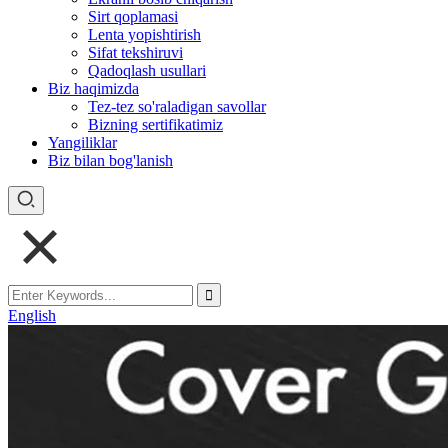
Sirt qoplamasi
Lenta yopishtirish
Sifat tekshiruvi
Qadoqlash usullari
Biz haqimizda
Tez-tez so'raladigan savollar
Bizning sertifikatimiz
Yangiliklar
Biz bilan bog'lanish
English