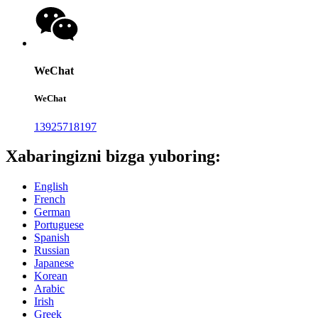
WeChat
WeChat
13925718197
Xabaringizni bizga yuboring:
English
French
German
Portuguese
Spanish
Russian
Japanese
Korean
Arabic
Irish
Greek