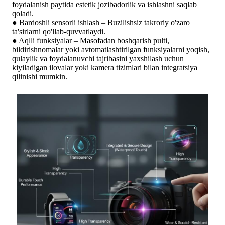
foydalanish paytida estetik jozibadorlik va ishlashni saqlab
qoladi.
● Bardoshli sensorli ishlash – Buzilishsiz takroriy o'zaro
ta'sirlarni qo'llab-quvvatlaydi.
● Aqlli funksiyalar – Masofadan boshqarish pulti,
bildirishnomalar yoki avtomatlashtirilgan funksiyalarni yoqish,
qulaylik va foydalanuvchi tajribasini yaxshilash uchun
kiyiladigan ilovalar yoki kamera tizimlari bilan integratsiya
qilinishi mumkin.