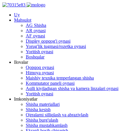
Uy
Mahsulot
AG Shisha
AR oynasi
AF oynasi
Displey qopqog'i oynasi
Yorug'lik tugmasi/rozetka oynasi
Yoritish oynasi
Boshqalar
Ilovalar
Qopqoq oynasi
Himoya oynasi
Maishiy texnika temperlangan shisha
Kommutator paneli oynasi
Aqlli kiyiladigan shisha va kamera linzalari oynasi
Yoritish oynasi
Imkoniyatlar
Shisha materiallari
Shisha kesish
Qirralarni silliqlash va abrazivlash
Shisha burg'ulash
Shisha mustahkamlash
Ekranli bosib chiqarish