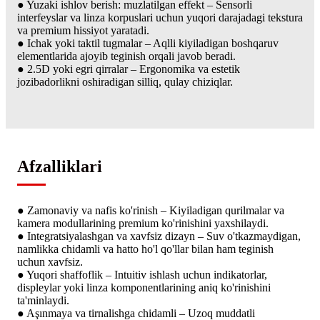
● Yuzaki ishlov berish: muzlatilgan effekt – Sensorli
interfeyslar va linza korpuslari uchun yuqori darajadagi tekstura
va premium hissiyot yaratadi.
● Ichak yoki taktil tugmalar – Aqlli kiyiladigan boshqaruv
elementlarida ajoyib teginish orqali javob beradi.
● 2.5D yoki egri qirralar – Ergonomika va estetik
jozibadorlikni oshiradigan silliq, qulay chiziqlar.
Afzalliklari
● Zamonaviy va nafis ko'rinish – Kiyiladigan qurilmalar va
kamera modullarining premium ko'rinishini yaxshilaydi.
● Integratsiyalashgan va xavfsiz dizayn – Suv o'tkazmaydigan,
namlikka chidamli va hatto ho'l qo'llar bilan ham teginish
uchun xavfsiz.
● Yuqori shaffoflik – Intuitiv ishlash uchun indikatorlar,
displeylar yoki linza komponentlarining aniq ko'rinishini
ta'minlaydi.
● Aşınmaya va tirnalishga chidamli – Uzoq muddatli