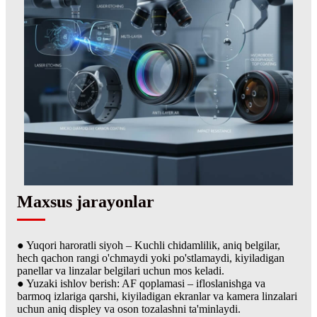
Maxsus jarayonlar
● Yuqori haroratli siyoh – Kuchli chidamlilik, aniq belgilar,
hech qachon rangi o'chmaydi yoki po'stlamaydi, kiyiladigan
panellar va linzalar belgilari uchun mos keladi.
● Yuzaki ishlov berish: AF qoplamasi – ifloslanishga va
barmoq izlariga qarshi, kiyiladigan ekranlar va kamera linzalari
uchun aniq displey va oson tozalashni ta'minlaydi.