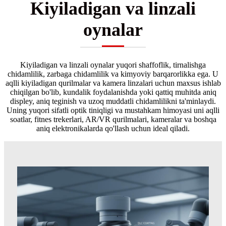
Kiyiladigan va linzali
oynalar
Kiyiladigan va linzali oynalar yuqori shaffoflik, tirnalishga
chidamlilik, zarbaga chidamlilik va kimyoviy barqarorlikka ega. U
aqlli kiyiladigan qurilmalar va kamera linzalari uchun maxsus ishlab
chiqilgan bo'lib, kundalik foydalanishda yoki qattiq muhitda aniq
displey, aniq teginish va uzoq muddatli chidamlilikni ta'minlaydi.
Uning yuqori sifatli optik tiniqligi va mustahkam himoyasi uni aqlli
soatlar, fitnes trekerlari, AR/VR qurilmalari, kameralar va boshqa
aniq elektronikalarda qo'llash uchun ideal qiladi.