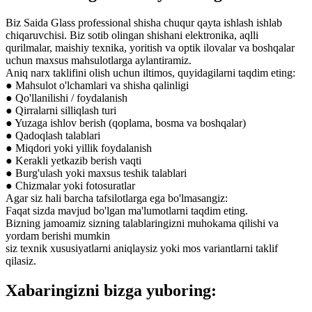
Biz Saida Glass professional shisha chuqur qayta ishlash ishlab
chiqaruvchisi. Biz sotib olingan shishani elektronika, aqlli
qurilmalar, maishiy texnika, yoritish va optik ilovalar va boshqalar
uchun maxsus mahsulotlarga aylantiramiz.
Aniq narx taklifini olish uchun iltimos, quyidagilarni taqdim eting:
● Mahsulot o'lchamlari va shisha qalinligi
● Qo'llanilishi / foydalanish
● Qirralarni silliqlash turi
● Yuzaga ishlov berish (qoplama, bosma va boshqalar)
● Qadoqlash talablari
● Miqdori yoki yillik foydalanish
● Kerakli yetkazib berish vaqti
● Burg'ulash yoki maxsus teshik talablari
● Chizmalar yoki fotosuratlar
Agar siz hali barcha tafsilotlarga ega bo'lmasangiz:
Faqat sizda mavjud bo'lgan ma'lumotlarni taqdim eting.
Bizning jamoamiz sizning talablaringizni muhokama qilishi va
yordam berishi mumkin
siz texnik xususiyatlarni aniqlaysiz yoki mos variantlarni taklif
qilasiz.
Xabaringizni bizga yuboring: