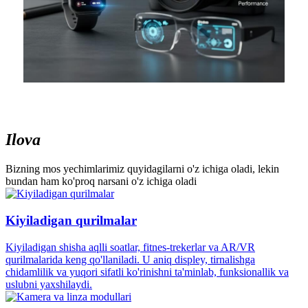
Ilova
Bizning mos yechimlarimiz quyidagilarni o'z ichiga oladi, lekin
bundan ham ko'proq narsani o'z ichiga oladi
Kiyiladigan qurilmalar
Kiyiladigan shisha aqlli soatlar, fitnes-trekerlar va AR/VR
qurilmalarida keng qo'llaniladi. U aniq displey, tirnalishga
chidamlilik va yuqori sifatli ko'rinishni ta'minlab, funksionallik va
uslubni yaxshilaydi.