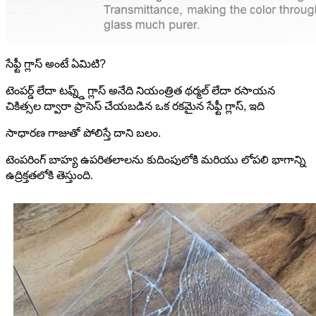
సేఫ్టీ గ్లాస్ అంటే ఏమిటి?
టెంపర్డ్ లేదా టఫ్న్డ్ గ్లాస్ అనేది నియంత్రిత థర్మల్ లేదా రసాయన
చికిత్సల ద్వారా ప్రాసెస్ చేయబడిన ఒక రకమైన సేఫ్టీ గ్లాస్, ఇది
సాధారణ గాజుతో పోలిస్తే దాని బలం.
టెంపరింగ్ బాహ్య ఉపరితలాలను కుదింపులోకి మరియు లోపలి భాగాన్ని
ఉద్రిక్తతలోకి తెస్తుంది.