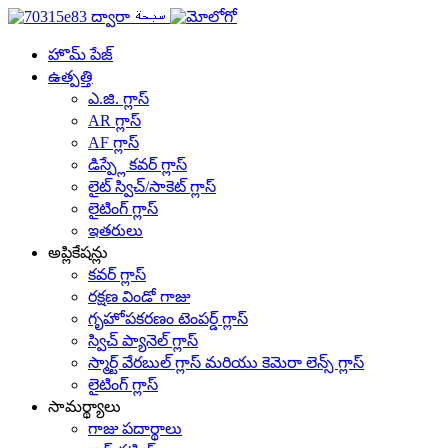
హొమ్ పేజ్
ఉత్పత్తి
ఎ.జి. గ్లాస్
AR గ్లాస్
AF గ్లాస్
డిస్ప్లే కవర్ గ్లాస్
లైట్ స్విచ్/సాకెట్ గ్లాస్
లైటింగ్ గ్లాస్
ఇతరులు
అప్లికేషన్లు
కవర్ గ్లాస్
రక్షణ విండో గాజు
గృహోపకరణం టెంపర్డ్ గ్లాస్
స్విచ్ ప్యానెల్ గ్లాస్
స్మార్ట్ వేరబుల్ గ్లాస్ మరియు కెమెరా లెన్స్ గ్లాస్
లైటింగ్ గ్లాస్
సామర్థ్యాలు
గాజు పదార్థాలు