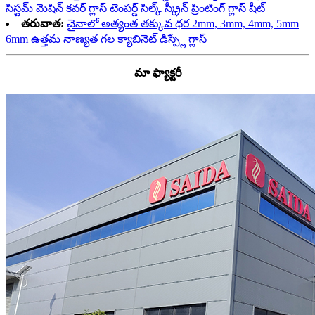
సిస్టమ్ మెషిన్ కవర్ గ్లాస్ టెంపర్డ్ సిల్క్ స్క్రీన్ ప్రింటింగ్ గ్లాస్ షీట్
తరువాత:
చైనాలో అత్యంత తక్కువ ధర 2mm, 3mm, 4mm, 5mm
6mm ఉత్తమ నాణ్యత గల క్యాబినెట్ డిస్ప్లే గ్లాస్
మా ఫ్యాక్టరీ