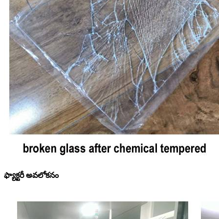
ఫ్యాక్టరీ అవలోకనం