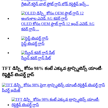
గ్లేజింగ్ కర్టెన్ వాల్ ఫ్లోట్ గ్లాస్ లోవ్ రిఫ్లెక్టివ్ ఇన్స్...
OLED కోసం OEM ఫ్లాట్ గ్లాస్ 12 ఇంచ్ ఎచెడ్ AG
కవర్ గ్లాస్ ...
స్టెప్డ్ టెంపర్డ్ గ్లాస్
స్క్రీన్ కవర్ గ్లాస్ షీట్
TFT డిస్ప్లే కోసం 98% కంటే ఎక్కువ ట్రాన్స్మిటెన్స్ యాంటీ-
రిఫ్లెక్టివ్ టెంపర్డ్ గ్లాస్