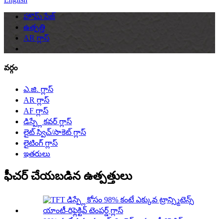
హొమ్ పేజ్
ఉత్పత్తి
AR గ్లాస్
వర్గం
ఎ.జి. గ్లాస్
AR గ్లాస్
AF గ్లాస్
డిస్ప్లే కవర్ గ్లాస్
లైట్ స్విచ్/సాకెట్ గ్లాస్
లైటింగ్ గ్లాస్
ఇతరులు
ఫీచర్ చేయబడిన ఉత్పత్తులు