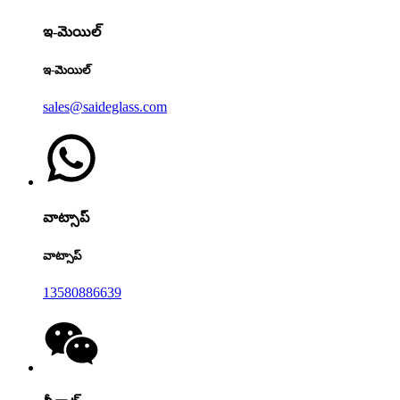
ఇ-మెయిల్
ఇ-మెయిల్
sales@saideglass.com
వాట్సాప్
వాట్సాప్
13580886639