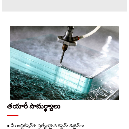
తయారీ సామర్థ్యాలు
● మీ అప్లికేషన్‌కు ప్రత్యేకమైన కస్టమ్ డిజైన్‌లు