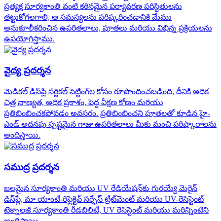
ప్రత్యక్ష సూర్యకాంతి వంటి కఠినమైన పర్యావరణ పరిస్థితులను
తట్టుకోగలగాలి, ఆ సమస్యలను పరిష్కరించడానికి మేము
అనుకూలీకరించిన ఉపరితలాలు, పూతలు మరియు విభిన్న ప్రక్రియలను
ఉపయోగిస్తాము.
వైద్య ప్రదర్శన
మెడికల్ డిస్‌ప్లే సర్జికల్ సెట్టింగ్‌ల కోసం రూపొందించబడింది, దీనికి అధిక
చిత్ర నాణ్యత, అధిక ప్రకాశం, పెద్ద వీక్షణ కోణం మరియు
ప్రతిబింబించకపోవడం అవసరం. ప్రతిబింబించని పూతలతో కూడిన హై-
ఎండ్ అదనపు స్పష్టమైన గాజు ఉపరితలాలు మీకు మంచి పరిష్కారాలను
అందిస్తాయి.
సముద్ర ప్రదర్శన
బలమైన సూర్యకాంతి మరియు UV రేడియేషన్‌కు గురయ్యే మెరైన్
డిస్‌ప్లే, మా యాంటీ-రిఫ్లెక్టివ్ సర్ఫేస్ ట్రీట్‌మెంట్ మరియు UV-రెసిస్టెంట్
టెక్నాలజీ సూర్యకాంతి రీడబిలిటీ, UV రెసిస్టెంట్ మరియు మరిన్నింటిని
అందిస్తాయి.