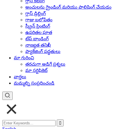
గ్లాస్ కటింగ్
అంచులను గ్రైండింగ్ మరియు పాలిషింగ్ చేయడం
గ్లాస్ డ్రిల్లింగ్
గాజు బలోపేతం
స్క్రీన్ ప్రింటింగ్
ఉపరితల పూత
టేప్ బాండింగ్
నాణ్యత తనిఖీ
ప్యాకేజింగ్ పద్ధతులు
మా గురించి
తరచుగా అడిగే ప్రశ్నలు
మా సర్టిఫికెట్
వార్తలు
మమ్మల్ని సంప్రదించండి
English