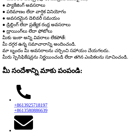
● ప్యాకేజింగ్ అవసరాలు
● పరిమాణం లేదా వార్షిక వినియోగం
● అవసరమైన డెలివరీ సమయం
● డ్రిల్లింగ్ లేదా ప్రత్యేక రంధ్ర అవసరాలు
● డ్రాయింగ్‌లు లేదా ఫోటోలు
మీకు ఇంకా అన్ని వివరాలు లేకపోతే:
మీ దగ్గర ఉన్న సమాచారాన్ని అందించండి.
మా బృందం మీ అవసరాలను చర్చించి సహాయం చేయగలదు.
మీరు స్పెసిఫికేషన్లను నిర్ణయించండి లేదా తగిన ఎంపికలను సూచించండి.
మీ సందేశాన్ని మాకు పంపండి:
+8613925718197
+8613580886639