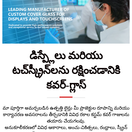
డిస్ప్లేలు మరియు
టచ్‌స్క్రీన్‌లను రక్షించడానికి
కవర్-గ్లాస్
మా పూర్తిగా అమర్చబడిన ఉత్పత్తి లైన్లు మీ ప్రాజెక్టుల రూపాన్ని మరియు
కార్యాచరణ అవసరాలను తీర్చడానికి వివిధ రకాల కస్టమ్ కవర్ గాజులను
తయారు చేయగలవు.
అనుకూలీకరణలో వివిధ ఆకారాలు, అంచు-చికిత్సలు, రంధ్రాలు, స్క్రీన్