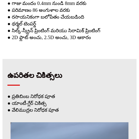
● గాజు మందం 0.4mm నుండి 8mm వరకు
● పరిమాణం 86 అంగుళాల వరకు
● రసాయనికంగా బలోపేతం చేయబడింది
● థర్మల్ టెంపర్డ్
● సిల్క్-స్క్రీన్ ప్రింటింగ్ మరియు సిరామిక్ ప్రింటింగ్
● 2D ఫ్లాట్ అంచు, 2.5D అంచు, 3D ఆకారం
ఉపరితల చికిత్సలు
● ప్రతిబింబ నిరోధక పూత
● యాంటీ-గ్లేర్ చికిత్స
● వేలిముద్రల నిరోధక పూత