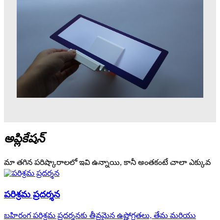
అప్లికేషన్
మా తగిన పరిష్కారాలలో ఇవి ఉన్నాయి, కానీ అంతకంటే చాలా ఎక్కువ
పరిశ్రమ ప్రదర్శన
బహిరంగ పరిశ్రమ ప్రదర్శనకు తీవ్రమైన ఉష్ణోగ్రతలు, తేమ మరియు