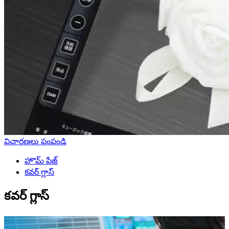
విచారణలు పంపండి
హొమ్ పేజ్
కవర్ గ్లాస్
కవర్ గ్లాస్