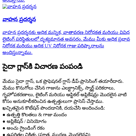
వాహన ప్రదర్శన
వాహన ప్రదర్శనకు అధిక మన్నిక, వాతావరణ నిరోధకత మరియు వివిధ
లైటింగ్ పరిస్థితులలో దృశ్యమానత అవసరం. మేము మీకు అధిక ప్రభావ
నిరోధక మరియు అధిక UV నిరోధక గాజు పరిష్కారాలను
అందిస్తున్నాము.
సైదా గ్లాస్‌కి విచారణ పంపండి
మేము సైదా గ్లాస్, ఒక ప్రొఫెషనల్ గ్లాస్ డీప్-ప్రాసెసింగ్ తయారీదారు.
మేము కొనుగోలు చేసిన గాజును ఎలక్ట్రానిక్స్, స్మార్ట్ పరికరాలు,
గృహోపకరణాలు, లైటింగ్ మరియు ఆప్టికల్ అప్లికేషన్లు మొదలైన వాటి
కోసం అనుకూలీకరించిన ఉత్పత్తులుగా ప్రాసెస్ చేస్తాము.
ఖచ్చితమైన కొటేషన్ పొందడానికి, దయచేసి అందించండి:
● ఉత్పత్తి కొలతలు & గాజు మందం
● అప్లికేషన్ / వినియోగం
● అంచు గ్రైండింగ్ రకం
● ఉపరితల చికిత్స (పూత, ముద్రణ, మొదలైనవి)