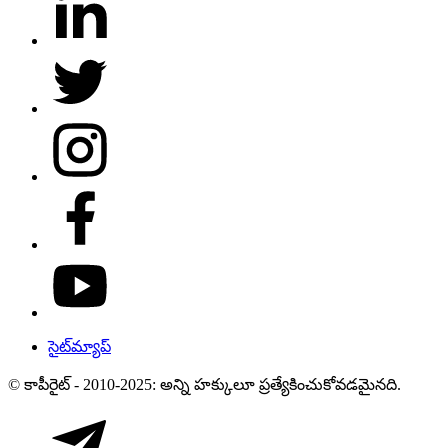
సైట్‌మ్యాప్
© కాపీరైట్ - 2010-2025: అన్ని హక్కులూ ప్రత్యేకించుకోవడమైనది.