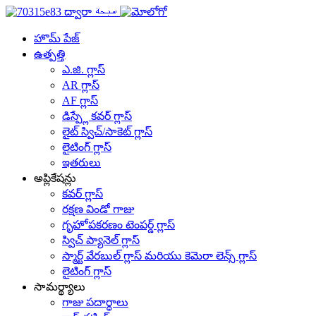
హొమ్ పేజ్
ఉత్పత్తి
ఎ.జి. గ్లాస్
AR గ్లాస్
AF గ్లాస్
డిస్ప్లే కవర్ గ్లాస్
లైట్ స్విచ్/సాకెట్ గ్లాస్
లైటింగ్ గ్లాస్
ఇతరులు
అప్లికేషన్లు
కవర్ గ్లాస్
రక్షణ విండో గాజు
గృహోపకరణం టెంపర్డ్ గ్లాస్
స్విచ్ ప్యానెల్ గ్లాస్
స్మార్ట్ వేరబుల్ గ్లాస్ మరియు కెమెరా లెన్స్ గ్లాస్
లైటింగ్ గ్లాస్
సామర్థ్యాలు
గాజు పదార్థాలు