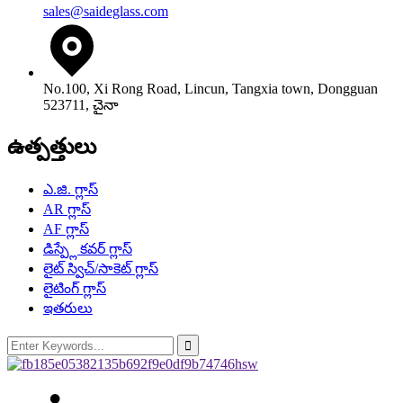
sales@saideglass.com
No.100, Xi Rong Road, Lincun, Tangxia town, Dongguan
523711, చైనా
ఉత్పత్తులు
ఎ.జి. గ్లాస్
AR గ్లాస్
AF గ్లాస్
డిస్ప్లే కవర్ గ్లాస్
లైట్ స్విచ్/సాకెట్ గ్లాస్
లైటింగ్ గ్లాస్
ఇతరులు