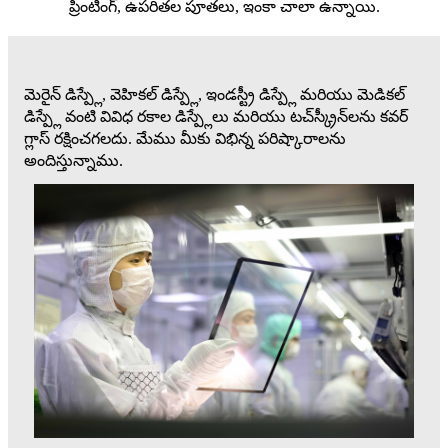
ప్రింటింగ్, ఉపరితల పూతలు, ఇంకా చాలా ఉన్నాయి.
మెరైన్ డిస్ప్లే, వెహికల్ డిస్ప్లే, ఇండస్ట్రీ డిస్ప్లే మరియు మెడికల్
డిస్ప్లే వంటి వివిధ రకాల డిస్ప్లేలు మరియు టచ్‌స్క్రీన్‌లను కవర్
గ్లాస్ రక్షించగలదు. మేము మీకు విభిన్న పరిష్కారాలను
అందిస్తున్నాము.