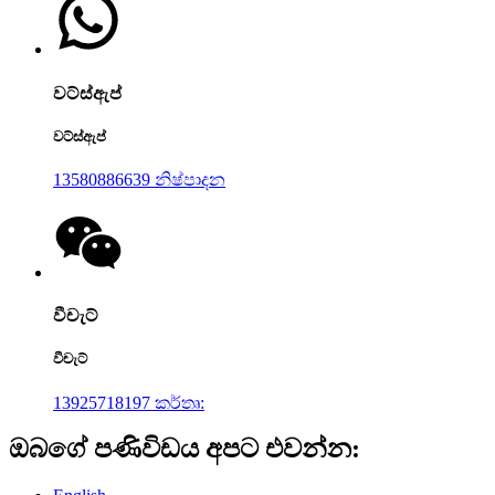
වට්ස්ඇප්
වට්ස්ඇප්
13580886639 නිෂ්පාදන
වීචැට්
වීචැට්
13925718197 කර්තෘ:
ඔබගේ පණිවිඩය අපට එවන්න: