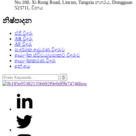
No.100, Xi Rong Road, Lincun, Tangxia නගරය, Dongguan
523711, චීනය
නිෂ්පාදන
ඒජී වීදුරු
AR වීදුරු
AF වීදුරු
සංදර්ශක ආවරණ වීදුරුව
ආලෝක ස්විචය/සොකට් වීදුරුව
ආලෝකකරණ වීදුරු
අන් අය