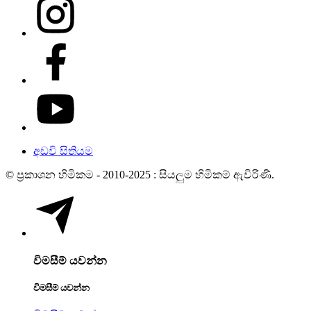
අඩවි සිතියම
© ප්‍රකාශන හිමිකම - 2010-2025 : සියලුම හිමිකම් ඇවිරිණි.
විමසීම් යවන්න
විමසීම් යවන්න