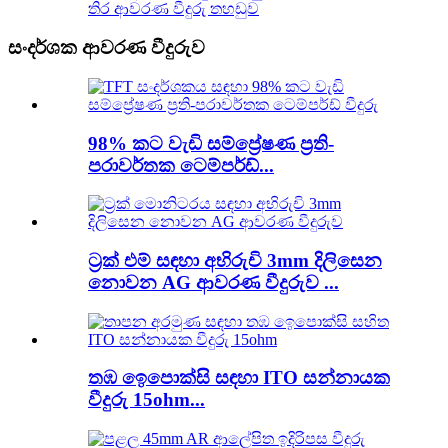
තිර ආවරණ වීදුරු තහඩුව
සංදර්ශක ආවරණ වීදුරුව
98% කට වැඩි සම්ප්‍රේෂණ ප්‍රති-
පරාවර්තක ටෙම්පර්ඩ්...
ට්‍රක් එම් සඳහා අභිරුචි 3mm දිලිසෙන
නොවන AG ආවරණ වීදුරුව ...
තඹ ඉෙපොක්සි සඳහා ITO සන්නායක
වීදුරු 15ohm...