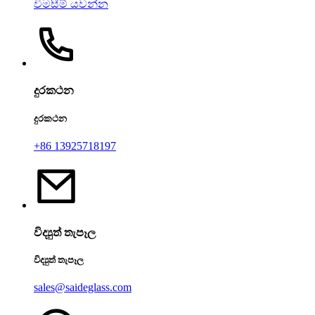
විමසීම් යවන්න
දුරකථන
දුරකථන
+86 13925718197
විද්‍යුත් තැපෑල
විද්‍යුත් තැපෑල
sales@saideglass.com