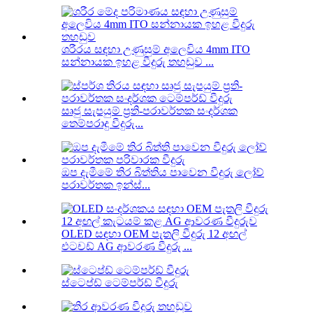
ශරීරය සඳහා උණුසුම් අලෙවිය 4mm ITO
සන්නායක ඉහළ වීදුරු තහඩුව ...
සෘජු සැපයුම් ප්‍රති-පරාවර්තක සංදර්ශක
තෙම්පරාදු වීදුරු...
ඔප දැමීමේ තිර බිත්තිය පාවෙන වීදුරු ලෝව්
පරාවර්තක ඉන්ස්...
OLED සඳහා OEM පැතලි වීදුරු 12 අඟල්
එටචඩ් AG ආවරණ වීදුරු ...
ස්ටෙප්ඩ් ටෙම්පර්ඩ් වීදුරු