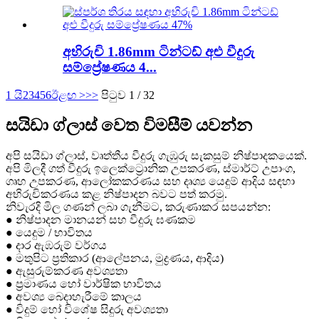
අභිරුචි 1.86mm ටින්ටඩ් අළු වීදුරු
සම්ප්‍රේෂණය 4...
1 යි
2
3
4
5
6
ඊළඟ >
>>
පිටුව 1 / 32
සයිඩා ග්ලාස් වෙත විමසීම් යවන්න
අපි සයිඩා ග්ලාස්, වෘත්තීය වීදුරු ගැඹුරු සැකසුම් නිෂ්පාදකයෙක්.
අපි මිලදී ගත් වීදුරු ඉලෙක්ට්‍රොනික උපකරණ, ස්මාර්ට් උපාංග,
ගෘහ උපකරණ, ආලෝකකරණය සහ දෘශ්‍ය යෙදුම් ආදිය සඳහා
අභිරුචිකරණය කළ නිෂ්පාදන බවට පත් කරමු.
නිවැරදි මිල ගණන් ලබා ගැනීමට, කරුණාකර සපයන්න:
● නිෂ්පාදන මානයන් සහ වීදුරු ඝණකම
● යෙදුම / භාවිතය
● දාර ඇඹරුම් වර්ගය
● මතුපිට ප්‍රතිකාර (ආලේපනය, මුද්‍රණය, ආදිය)
● ඇසුරුම්කරණ අවශ්‍යතා
● ප්‍රමාණය හෝ වාර්ෂික භාවිතය
● අවශ්‍ය බෙදාහැරීමේ කාලය
● විදුම් හෝ විශේෂ සිදුරු අවශ්‍යතා