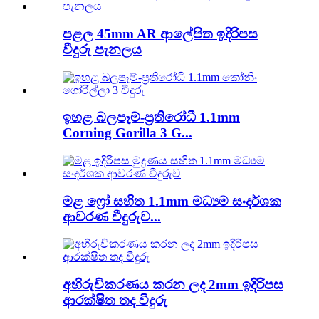
පළල 45mm AR ආලේපිත ඉදිරිපස
වීදුරු පැනලය
ඉහළ බලපෑම්-ප්‍රතිරෝධී 1.1mm
Corning Gorilla 3 G...
මළ ෆ්‍රෝ සහිත 1.1mm මධ්‍යම සංදර්ශක
ආවරණ වීදුරුව...
අභිරුචිකරණය කරන ලද 2mm ඉදිරිපස
ආරක්ෂිත තද වීදුරු