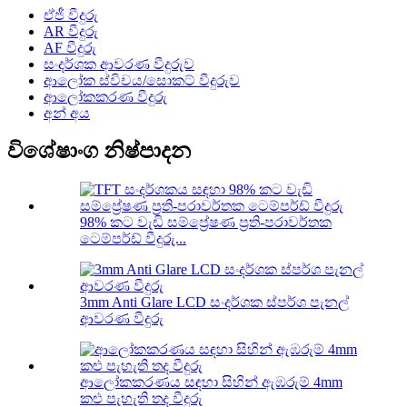
ඒජී වීදුරු
AR වීදුරු
AF වීදුරු
සංදර්ශක ආවරණ වීදුරුව
ආලෝක ස්විචය/සොකට් වීදුරුව
ආලෝකකරණ වීදුරු
අන් අය
විශේෂාංග නිෂ්පාදන
98% කට වැඩි සම්ප්‍රේෂණ ප්‍රති-පරාවර්තක
ටෙම්පර්ඩ් වීදුරු...
3mm Anti Glare LCD සංදර්ශක ස්පර්ශ පැනල්
ආවරණ වීදුරු
ආලෝකකරණය සඳහා සිහින් ඇඹරුම් 4mm
කළු පැහැති තද වීදුරු