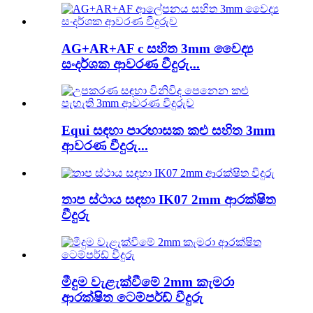
AG+AR+AF c සහිත 3mm වෛද්‍ය
සංදර්ශක ආවරණ වීදුරු...
Equi සඳහා පාරභාසක කළු සහිත 3mm
ආවරණ වීදුරු...
තාප ස්ථාය සඳහා IK07 2mm ආරක්ෂිත
වීදුරු
මීදුම වැළැක්වීමේ 2mm කැමරා
ආරක්ෂිත ටෙම්පර්ඩ් වීදුරු