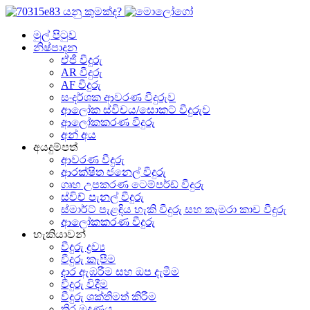
මුල් පිටුව
නිෂ්පාදන
ඒජී වීදුරු
AR වීදුරු
AF වීදුරු
සංදර්ශක ආවරණ වීදුරුව
ආලෝක ස්විචය/සොකට් වීදුරුව
ආලෝකකරණ වීදුරු
අන් අය
අයදුම්පත්
ආවරණ වීදුරු
ආරක්ෂිත ජනෙල් වීදුරු
ගෘහ උපකරණ ටෙම්පර්ඩ් වීදුරු
ස්විච් පැනල් වීදුරු
ස්මාර්ට් පැළඳිය හැකි වීදුරු සහ කැමරා කාච වීදුරු
ආලෝකකරණ වීදුරු
හැකියාවන්
වීදුරු ද්‍රව්‍ය
වීදුරු කැපීම
දාර ඇඹරීම සහ ඔප දැමීම
වීදුරු විදීම
වීදුරු ශක්තිමත් කිරීම
තිර මුද්‍රණය