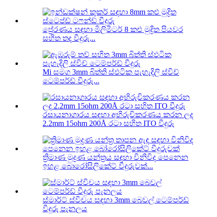
ප්‍රේරණය සඳහා මිලිමීටර් 8 කළු මුද්‍රිත පියවර
සහිත තද වීදුරු...
Mi සමග 3mm බිත්ති ස්ඵටික පැහැදිලි ස්විච්
ටෙම්පර්ඩ් වීදුරු...
රසායනාගාරය සඳහා අභිරුචිකරණය කරන ලද
2.2mm 15ohm 200Å රටා සහිත ITO වීදුරු
ත්‍රිමාණ මුද්‍රණ යන්ත්‍රය සඳහා විනිවිද පෙනෙන
ඉහළ බොරෝසිලිකේට් වීදුරුවක්...
ස්මාර්ට් ස්විචය සඳහා 3mm බෙවල් ටෙම්පර්ඩ්
වීදුරු පැනලය