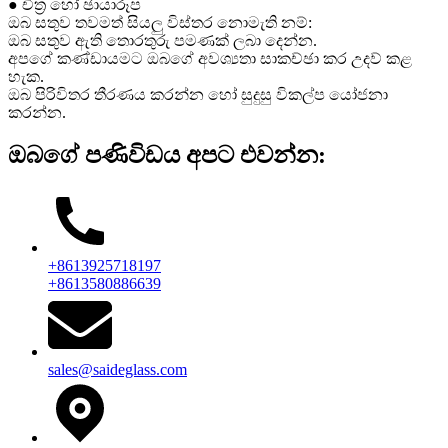
● චිත්‍ර හෝ ඡායාරූප
ඔබ සතුව තවමත් සියලු විස්තර නොමැති නම්:
ඔබ සතුව ඇති තොරතුරු පමණක් ලබා දෙන්න.
අපගේ කණ්ඩායමට ඔබගේ අවශ්‍යතා සාකච්ඡා කර උදව් කළ
හැක.
ඔබ පිරිවිතර තීරණය කරන්න හෝ සුදුසු විකල්ප යෝජනා
කරන්න.
ඔබගේ පණිවිඩය අපට එවන්න:
+8613925718197
+8613580886639
sales@saideglass.com