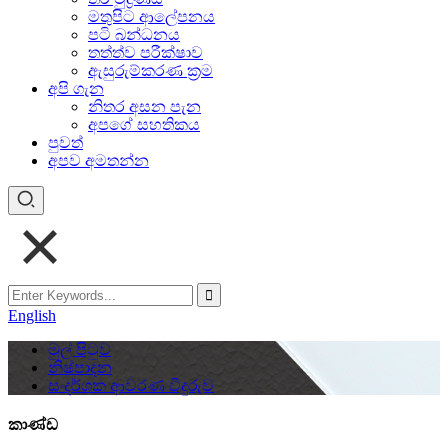
මතුපිට ආලේපනය
පටි බන්ධනය
තත්ත්ව පරීක්ෂාව
ඇසුරුම්කරණ ක්‍රම
අපි ගැන
නිතර අසන පැන
අපගේ සහතිකය
පුවත්
අපව අමතන්න
English
මුල් පිටුව
නිෂ්පාදන
සංදර්ශක ආවරණ වීදුරුව
කාණ්ඩ