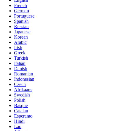
English
French
German
Portuguese
Spanish
Russian
Japanese
Korean
Arabic
Irish
Greek
Turkish
Italian
Danish
Romanian
Indonesian
Czech
Afrikaans
Swedish
Polish
Basque
Catalan
Esperanto
Hindi
Lao