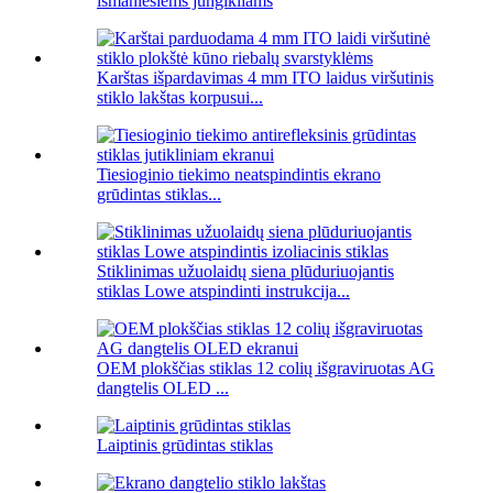
išmaniesiems jungikliams
Karštas išpardavimas 4 mm ITO laidus viršutinis
stiklo lakštas korpusui...
Tiesioginio tiekimo neatspindintis ekrano
grūdintas stiklas...
Stiklinimas užuolaidų siena plūduriuojantis
stiklas Lowe atspindinti instrukcija...
OEM plokščias stiklas 12 colių išgraviruotas AG
dangtelis OLED ...
Laiptinis grūdintas stiklas