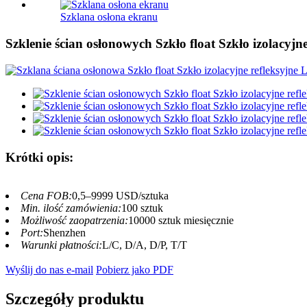
Szklana osłona ekranu
Szklenie ścian osłonowych Szkło float Szkło izolacyjn
Krótki opis:
Cena FOB:
0,5–9999 USD/sztuka
Min. ilość zamówienia:
100 sztuk
Możliwość zaopatrzenia:
10000 sztuk miesięcznie
Port:
Shenzhen
Warunki płatności:
L/C, D/A, D/P, T/T
Wyślij do nas e-mail
Pobierz jako PDF
Szczegóły produktu