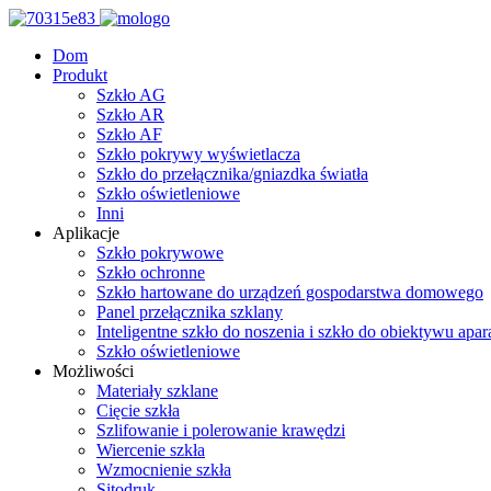
Dom
Produkt
Szkło AG
Szkło AR
Szkło AF
Szkło pokrywy wyświetlacza
Szkło do przełącznika/gniazdka światła
Szkło oświetleniowe
Inni
Aplikacje
Szkło pokrywowe
Szkło ochronne
Szkło hartowane do urządzeń gospodarstwa domowego
Panel przełącznika szklany
Inteligentne szkło do noszenia i szkło do obiektywu apar
Szkło oświetleniowe
Możliwości
Materiały szklane
Cięcie szkła
Szlifowanie i polerowanie krawędzi
Wiercenie szkła
Wzmocnienie szkła
Sitodruk