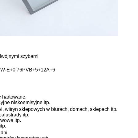
odwójnymi szybami
OW-E+0,76PVB+5+12A+6
e hartowane,
yjne niskoemisyjne itp.
i, witryn sklepowych w biurach, domach, sklepach itp.
alustrady itp.
awowe itp.
tp.
dni.