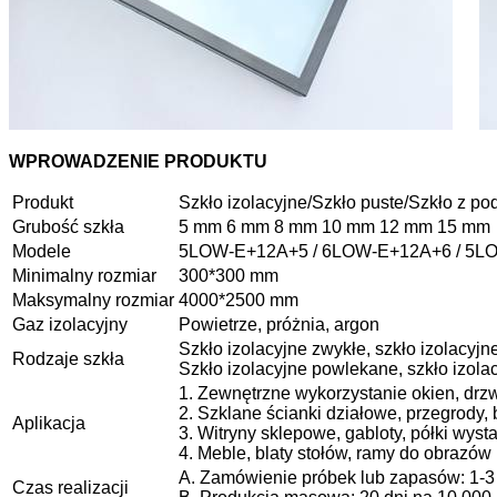
WPROWADZENIE PRODUKTU
Produkt
Szkło izolacyjne/Szkło puste/Szkło z p
Grubość szkła
5 mm 6 mm 8 mm 10 mm 12 mm 15 mm
Modele
5LOW-E+12A+5 / 6LOW-E+12A+6 / 5L
Minimalny rozmiar
300*300 mm
Maksymalny rozmiar
4000*2500 mm
Gaz izolacyjny
Powietrze, próżnia, argon
Szkło izolacyjne zwykłe, szkło izolacyjn
Rodzaje szkła
Szkło izolacyjne powlekane, szkło izolac
1. Zewnętrzne wykorzystanie okien, drzw
2. Szklane ścianki działowe, przegrody, b
Aplikacja
3. Witryny sklepowe, gabloty, półki wyst
4. Meble, blaty stołów, ramy do obrazów i
A. Zamówienie próbek lub zapasów: 1-3 
Czas realizacji