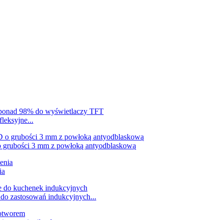
leksyjne...
o grubości 3 mm z powłoką antyodblaskową
ia
do zastosowań indukcyjnych...