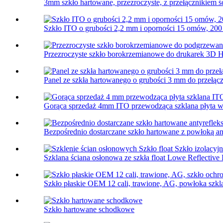
3mm szkło hartowane, przezroczyste, z przełącznikiem ś
Szkło ITO o grubości 2,2 mm i oporności 15 omów, 200
Przezroczyste szkło borokrzemianowe do drukarek 3D H
Panel ze szkła hartowanego o grubości 3 mm do przełącz
Gorąca sprzedaż 4mm ITO przewodząca szklana płyta wi
Bezpośrednio dostarczane szkło hartowane z powłoką ant
Szklana ściana osłonowa ze szkła float Lowe Reflective I
Szkło płaskie OEM 12 cali, trawione, AG, powłoka szk
Szkło hartowane schodkowe