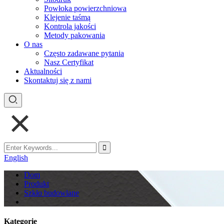
Powłoka powierzchniowa
Klejenie taśmą
Kontrola jakości
Metody pakowania
O nas
Często zadawane pytania
Nasz Certyfikat
Aktualności
Skontaktuj się z nami
English
Dom
Produkt
Szkło budowlane
Kategorie