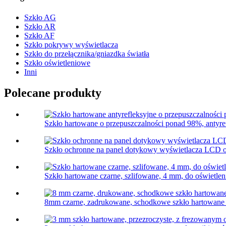
Szkło AG
Szkło AR
Szkło AF
Szkło pokrywy wyświetlacza
Szkło do przełącznika/gniazdka światła
Szkło oświetleniowe
Inni
Polecane produkty
Szkło hartowane o przepuszczalności ponad 98%, antyref
Szkło ochronne na panel dotykowy wyświetlacza LCD 
Szkło hartowane czarne, szlifowane, 4 mm, do oświetlen
8mm czarne, zadrukowane, schodkowe szkło hartowane 