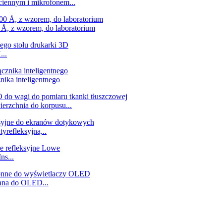
ciennym i mikrofonem...
 Å, z wzorem, do laboratorium
...
nika inteligentnego
erzchnia do korpusu...
yrefleksyjną...
ns...
lana do OLED...