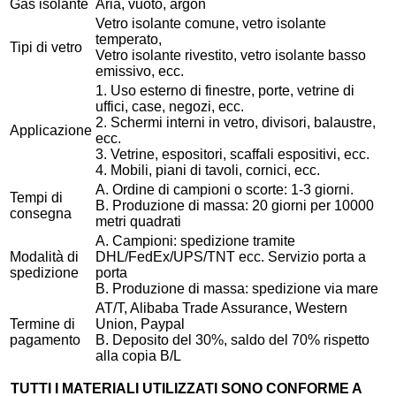
Gas isolante
Aria, vuoto, argon
Vetro isolante comune, vetro isolante
temperato,
Tipi di vetro
Vetro isolante rivestito, vetro isolante basso
emissivo, ecc.
1. Uso esterno di finestre, porte, vetrine di
uffici, case, negozi, ecc.
2. Schermi interni in vetro, divisori, balaustre,
Applicazione
ecc.
3. Vetrine, espositori, scaffali espositivi, ecc.
4. Mobili, piani di tavoli, cornici, ecc.
A. Ordine di campioni o scorte: 1-3 giorni.
Tempi di
B. Produzione di massa: 20 giorni per 10000
consegna
metri quadrati
A. Campioni: spedizione tramite
Modalità di
DHL/FedEx/UPS/TNT ecc. Servizio porta a
spedizione
porta
B. Produzione di massa: spedizione via mare
AT/T, Alibaba Trade Assurance, Western
Termine di
Union, Paypal
pagamento
B. Deposito del 30%, saldo del 70% rispetto
alla copia B/L
TUTTI I MATERIALI UTILIZZATI SONO
CONFORME A