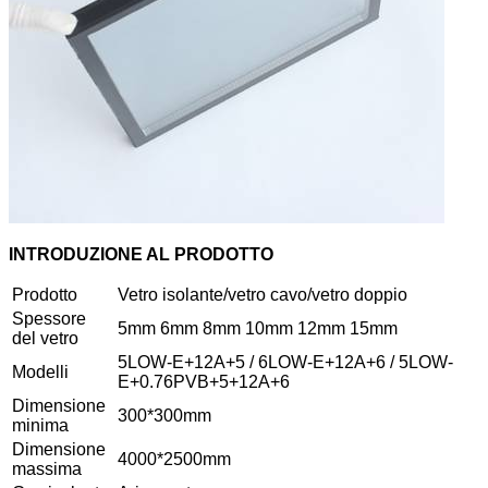
INTRODUZIONE AL PRODOTTO
Prodotto
Vetro isolante/vetro cavo/vetro doppio
Spessore
5mm 6mm 8mm 10mm 12mm 15mm
del vetro
5LOW-E+12A+5 / 6LOW-E+12A+6 / 5LOW-
Modelli
E+0.76PVB+5+12A+6
Dimensione
300*300mm
minima
Dimensione
4000*2500mm
massima