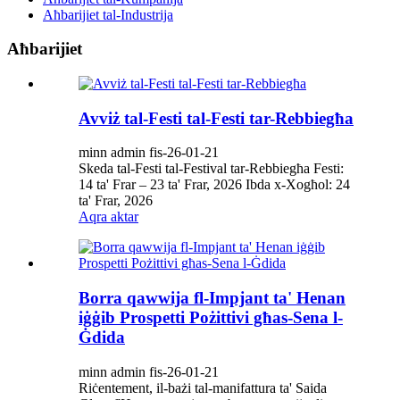
Aħbarijiet tal-Industrija
Aħbarijiet
Avviż tal-Festi tal-Festi tar-Rebbiegħa
minn admin fis-26-01-21
Skeda tal-Festi tal-Festival tar-Rebbiegħa Festi:
14 ta' Frar – 23 ta' Frar, 2026 Ibda x-Xogħol: 24
ta' Frar, 2026
Aqra aktar
Borra qawwija fl-Impjant ta' Henan
iġġib Prospetti Pożittivi għas-Sena l-
Ġdida
minn admin fis-26-01-21
Riċentement, il-bażi tal-manifattura ta' Saida