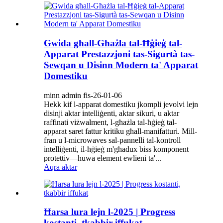
Gwida għall-Għażla tal-Ħġieġ tal-
Apparat Prestazzjoni tas-Sigurtà tas-
Sewqan u Disinn Modern ta' Apparat
Domestiku
minn admin fis-26-01-06
Hekk kif l-apparat domestiku jkompli jevolvi lejn
disinji aktar intelliġenti, aktar sikuri, u aktar
raffinati viżwalment, l-għażla tal-ħġieġ tal-
apparat saret fattur kritiku għall-manifatturi. Mill-
fran u l-microwaves sal-pannelli tal-kontroll
intelliġenti, il-ħġieġ m'għadux biss komponent
protettiv—huwa element ewlieni ta'...
Aqra aktar
Ħarsa lura lejn l-2025 | Progress
kostanti, tkabbir iffukat