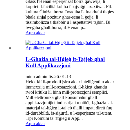
Glass f'Henan esperjenzat borra qawwija, li
kopriet il-faċilità kollha f'pajsaġġ tax-xitwa. Fil-
kultura Ċiniża, borra f'waqtha ħafna drabi titqies
bħala sinjal pożittiv għas-sena li ġejja, li
tissimbolizza t-tkabbir u l-aspettattivi tajbin. Bi
tweġiba għall-borra, il-Henan p...
Aqra aktar
L-Għażla tal-Ħġieġ it-Tajjeb għal
Kull Applikazzjoni
minn admin fis-26-01-13
Hekk kif il-prodotti jsiru aktar intelliġenti u aktar
immexxija mill-prestazzjoni, il-ħġieġ għandu
rwol kritiku lil hinn mill-protezzjoni sempliċi.
Mill-elettronika għall-konsumatur għall-
applikazzjonijiet industrijali u ottiċi, l-għażla tal-
materjal tal-ħġieġ it-tajjeb tħalli impatt dirett fuq
id-durabbiltà, is-sigurtà, u l-esperjenza tal-utent.
Tipi Komuni ta' Ħġieġ u App...
Aqra aktar