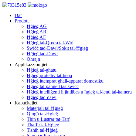
Dar
Prodott
Ħġieġ AG
Ħġieġ AR
Ħġieġ AF
Ħġieġ tal-Qoxra tal-Wiri
Swiċċ tad-Dawl/Sokit tal-Ħġieġ
Ħġieġ tad-Dawl
Oħrajn
Applikazzjonijiet
Ħġieġ tal-għatu
Ħġieġ protettiv tat-tieqa
Ħġieġ ittemprat għall-apparat domestiku
Ħġieġ tal-pannell tas-swiċċ
Ħġieġ intelliġenti li jintlibes u ħġieġ tal-lenti tal-kamera
Ħġieġ tad-dawl
Kapaċitajiet
Materjali tal-Ħġieġ
Qtugħ tal-Ħġieġ
Tħin u Lustrar tat-Tarf
Tħaffir tal-Ħġieġ
Tisħiħ tal-Ħġieġ
Stampar fuq l-Iskrin