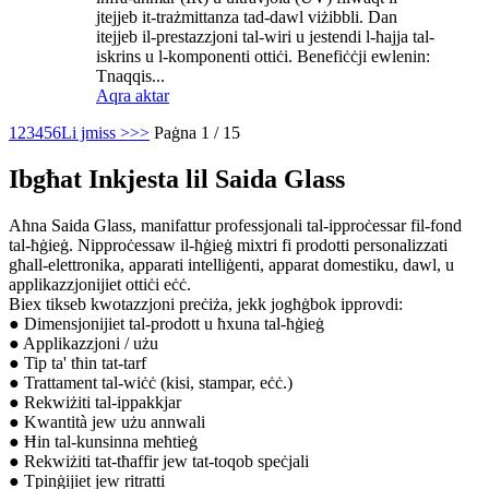
jtejjeb it-trażmittanza tad-dawl viżibbli. Dan
itejjeb il-prestazzjoni tal-wiri u jestendi l-ħajja tal-
iskrins u l-komponenti ottiċi. Benefiċċji ewlenin:
Tnaqqis...
Aqra aktar
1
2
3
4
5
6
Li jmiss >
>>
Paġna 1 / 15
Ibgħat Inkjesta lil Saida Glass
Aħna Saida Glass, manifattur professjonali tal-ipproċessar fil-fond
tal-ħġieġ. Nipproċessaw il-ħġieġ mixtri fi prodotti personalizzati
għall-elettronika, apparati intelliġenti, apparat domestiku, dawl, u
applikazzjonijiet ottiċi eċċ.
Biex tikseb kwotazzjoni preċiża, jekk jogħġbok ipprovdi:
● Dimensjonijiet tal-prodott u ħxuna tal-ħġieġ
● Applikazzjoni / użu
● Tip ta' tħin tat-tarf
● Trattament tal-wiċċ (kisi, stampar, eċċ.)
● Rekwiżiti tal-ippakkjar
● Kwantità jew użu annwali
● Ħin tal-kunsinna meħtieġ
● Rekwiżiti tat-tħaffir jew tat-toqob speċjali
● Tpinġijiet jew ritratti