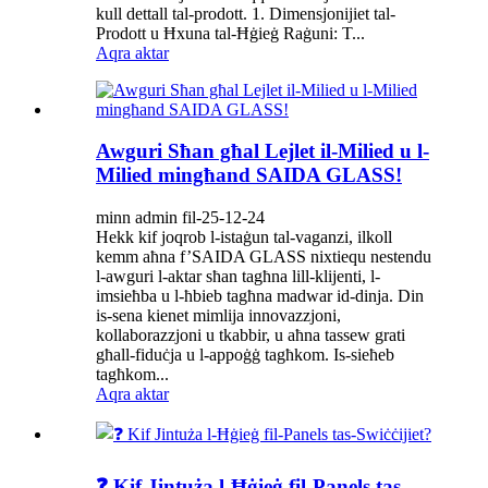
kull dettall tal-prodott. 1. Dimensjonijiet tal-
Prodott u Ħxuna tal-Ħġieġ Raġuni: T...
Aqra aktar
Awguri Sħan għal Lejlet il-Milied u l-
Milied mingħand SAIDA GLASS!
minn admin fil-25-12-24
Hekk kif joqrob l-istaġun tal-vaganzi, ilkoll
kemm aħna f’SAIDA GLASS nixtiequ nestendu
l-awguri l-aktar sħan tagħna lill-klijenti, l-
imsieħba u l-ħbieb tagħna madwar id-dinja. Din
is-sena kienet mimlija innovazzjoni,
kollaborazzjoni u tkabbir, u aħna tassew grati
għall-fiduċja u l-appoġġ tagħkom. Is-sieħeb
tagħkom...
Aqra aktar
❓ Kif Jintuża l-Ħġieġ fil-Panels tas-