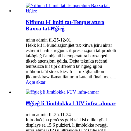
Nifhmu l-Limiti tat-Temperatura
Baxxa tal-Ħġieġ
minn admin fil-25-12-01
Hekk kif il-kundizzjonijiet tax-xitwa jsiru aktar
estremi f'ħafna reġjuni, il-prestazzjoni tal-prodotti
tal-ħġieġ f'ambjenti b'temperatura baxxa qed
tikseb attenzjoni ġdida. Dejta teknika reċenti
tenfasizza kif tipi differenti ta' ħġieġ iġibu
ruħhom taħt stress kiesaħ — u x'għandhom
jikkunsidraw il-manifatturi u l-utenti finali meta...
Aqra aktar
Ħġieġ li Jimblokka l-UV infra-aħmar
minn admin fil-25-11-24
Introduċejna proċess ġdid ta' kisi ottiku għal
displays sa 15.6 pulzieri, li jimblokka r-raġġi
infra-aħmar (IR) u ultravjola (UV) filwaqt li