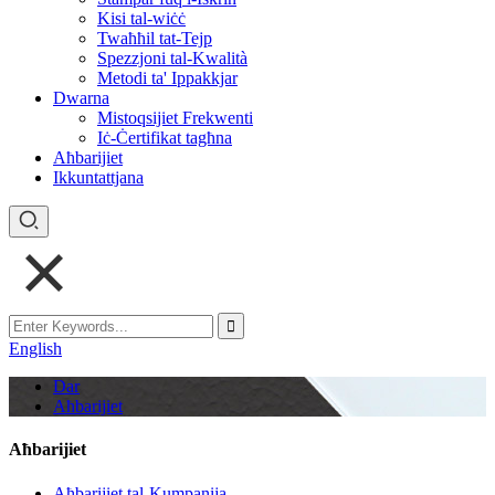
Kisi tal-wiċċ
Twaħħil tat-Tejp
Spezzjoni tal-Kwalità
Metodi ta' Ippakkjar
Dwarna
Mistoqsijiet Frekwenti
Iċ-Ċertifikat tagħna
Aħbarijiet
Ikkuntattjana
English
Dar
Aħbarijiet
Aħbarijiet
Aħbarijiet tal-Kumpanija