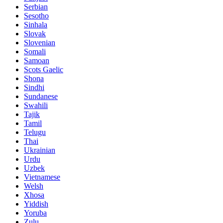
Serbian
Sesotho
Sinhala
Slovak
Slovenian
Somali
Samoan
Scots Gaelic
Shona
Sindhi
Sundanese
Swahili
Tajik
Tamil
Telugu
Thai
Ukrainian
Urdu
Uzbek
Vietnamese
Welsh
Xhosa
Yiddish
Yoruba
Zulu