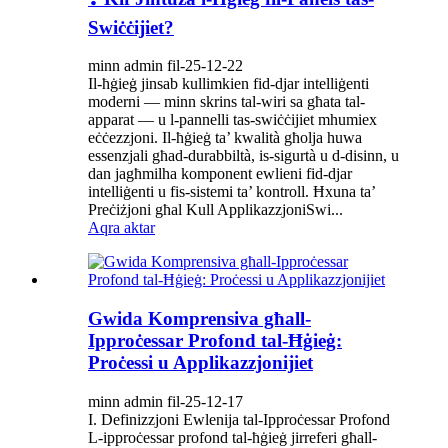
Swiċċijiet?
minn admin fil-25-12-22
Il-ħġieġ jinsab kullimkien fid-djar intelliġenti
moderni — minn skrins tal-wiri sa għata tal-
apparat — u l-pannelli tas-swiċċijiet mhumiex
eċċezzjoni. Il-ħġieġ ta’ kwalità għolja huwa
essenzjali għad-durabbiltà, is-sigurtà u d-disinn, u
dan jagħmilha komponent ewlieni fid-djar
intelliġenti u fis-sistemi ta’ kontroll. Ħxuna ta’
Preċiżjoni għal Kull ApplikazzjoniSwi...
Aqra aktar
Gwida Komprensiva għall-
Ipproċessar Profond tal-Ħġieġ:
Proċessi u Applikazzjonijiet
minn admin fil-25-12-17
I. Definizzjoni Ewlenija tal-Ipproċessar Profond
L-ipproċessar profond tal-ħġieġ jirreferi għall-