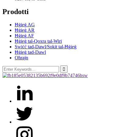
Prodotti
Ħġieġ AG
Ħġieġ AR
Ħġieġ AF
Ħġieġ tal-Qoxra tal-Wiri
Swiċċ tad-Dawl/Sokit tal-Ħġieġ
Ħġieġ tad-Dawl
Oħrajn