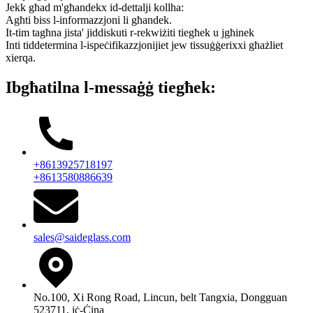
Jekk għad m'għandekx id-dettalji kollha:
Agħti biss l-informazzjoni li għandek.
It-tim tagħna jista' jiddiskuti r-rekwiżiti tiegħek u jgħinek
Inti tiddetermina l-ispeċifikazzjonijiet jew tissuġġerixxi għażliet
xierqa.
Ibgħatilna l-messaġġ tiegħek:
+8613925718197
+8613580886639
sales@saideglass.com
No.100, Xi Rong Road, Lincun, belt Tangxia, Dongguan
523711, iċ-Ċina