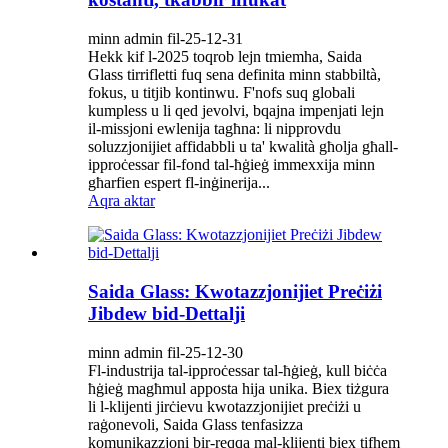
minn admin fil-25-12-31
Hekk kif l-2025 toqrob lejn tmiemha, Saida
Glass tirrifletti fuq sena definita minn stabbiltà,
fokus, u titjib kontinwu. F'nofs suq globali
kumpless u li qed jevolvi, bqajna impenjati lejn
il-missjoni ewlenija tagħna: li nipprovdu
soluzzjonijiet affidabbli u ta' kwalità għolja għall-
ipproċessar fil-fond tal-ħġieġ immexxija minn
għarfien espert fl-inġinerija...
Aqra aktar
Saida Glass: Kwotazzjonijiet Preċiżi
Jibdew bid-Dettalji
minn admin fil-25-12-30
Fl-industrija tal-ipproċessar tal-ħġieġ, kull biċċa
ħġieġ magħmul apposta hija unika. Biex tiżgura
li l-klijenti jirċievu kwotazzjonijiet preċiżi u
raġonevoli, Saida Glass tenfasizza
komunikazzjoni bir-reqqa mal-klijenti biex tifhem