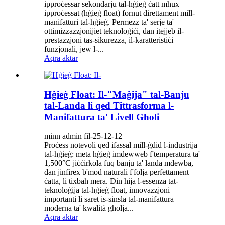
ipproċessar sekondarju tal-ħġieġ ċatt mhux
ipproċessat (ħġieġ float) fornut direttament mill-
manifatturi tal-ħġieġ. Permezz ta' serje ta'
ottimizzazzjonijiet teknoloġiċi, dan itejjeb il-
prestazzjoni tas-sikurezza, il-karatteristiċi
funzjonali, jew l-...
Aqra aktar
Ħġieġ Float: Il-"Maġija" tal-Banju
tal-Landa li qed Tittrasforma l-
Manifattura ta' Livell Għoli
minn admin fil-25-12-12
Proċess notevoli qed ifassal mill-ġdid l-industrija
tal-ħġieġ: meta ħġieġ imdewweb f'temperatura ta'
1,500°C jiċċirkola fuq banju ta' landa mdewba,
dan jinfirex b'mod naturali f'folja perfettament
ċatta, li tixbaħ mera. Din hija l-essenza tat-
teknoloġija tal-ħġieġ float, innovazzjoni
importanti li saret is-sinsla tal-manifattura
moderna ta' kwalità għolja...
Aqra aktar