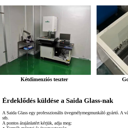
Kétdimenziós teszter
Go
Érdeklődés küldése a Saida Glass-nak
A Saida Glass egy professzionális üvegmélymegmunkáló gyártó. A vásá
stb.
A pontos árajánlatért kérjük, adja meg: