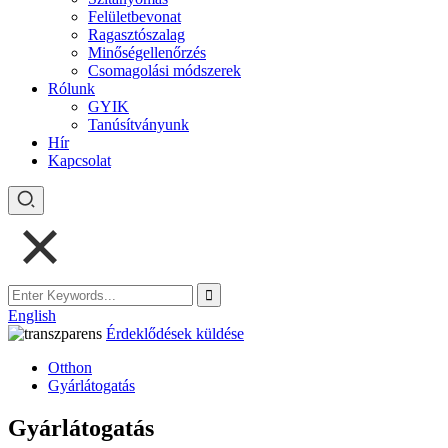
Felületbevonat
Ragasztószalag
Minőségellenőrzés
Csomagolási módszerek
Rólunk
GYIK
Tanúsítványunk
Hír
Kapcsolat
English
Érdeklődések küldése
Otthon
Gyárlátogatás
Gyárlátogatás