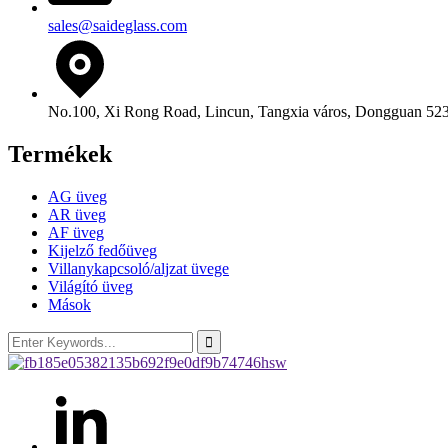
sales@saideglass.com
No.100, Xi Rong Road, Lincun, Tangxia város, Dongguan 52
Termékek
AG üveg
AR üveg
AF üveg
Kijelző fedőüveg
Villanykapcsoló/aljzat üvege
Világító üveg
Mások