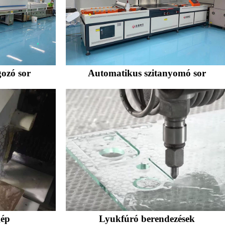
gozó sor
Automatikus szitanyomó sor
gép
Lyukfúró berendezések