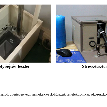
lyóejtési teszter
Stresszteszte
rolt üveget egyedi termékekké dolgozzuk fel elektronikai, okoseszközö