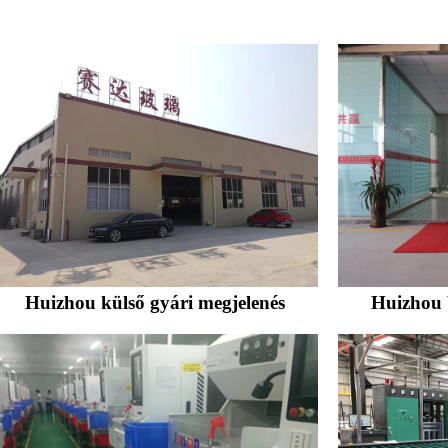
Huizhou külső gyári megjelenés
Huizhou 