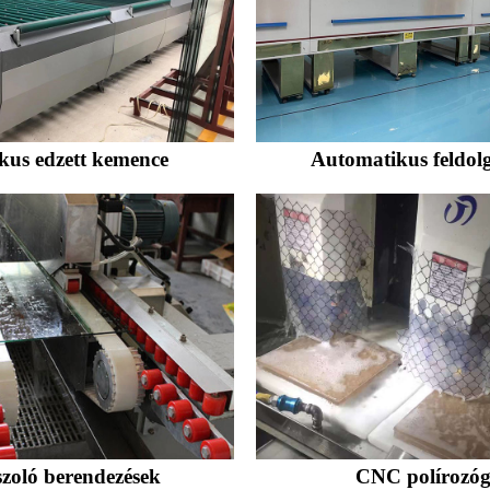
kus edzett kemence
Automatikus feldol
szoló berendezések
CNC polírozó