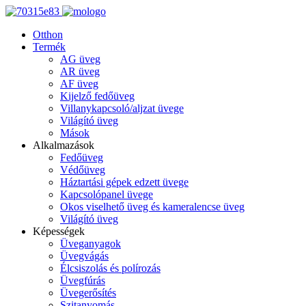
Otthon
Termék
AG üveg
AR üveg
AF üveg
Kijelző fedőüveg
Villanykapcsoló/aljzat üvege
Világító üveg
Mások
Alkalmazások
Fedőüveg
Védőüveg
Háztartási gépek edzett üvege
Kapcsolópanel üvege
Okos viselhető üveg és kameralencse üveg
Világító üveg
Képességek
Üveganyagok
Üvegvágás
Élcsiszolás és polírozás
Üvegfúrás
Üvegerősítés
Szitanyomás