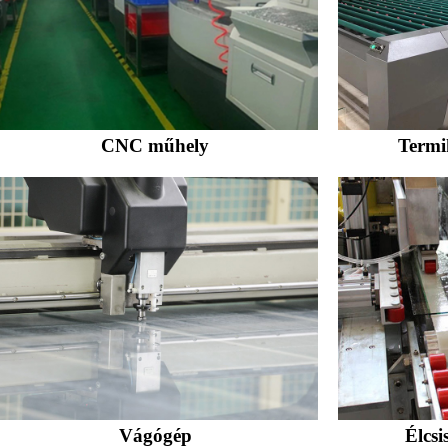
CNC műhely
Termi
Vágógép
Élcsi