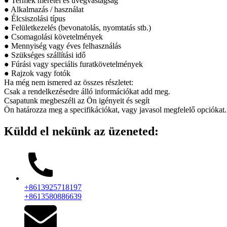
● Termék méretei és üvegvastagság
● Alkalmazás / használat
● Élcsiszolási típus
● Felületkezelés (bevonatolás, nyomtatás stb.)
● Csomagolási követelmények
● Mennyiség vagy éves felhasználás
● Szükséges szállítási idő
● Fúrási vagy speciális furatkövetelmények
● Rajzok vagy fotók
Ha még nem ismered az összes részletet:
Csak a rendelkezésedre álló információkat add meg.
Csapatunk megbeszéli az Ön igényeit és segít
Ön határozza meg a specifikációkat, vagy javasol megfelelő opciókat.
Küldd el nekünk az üzeneted:
+8613925718197
+8613580886639