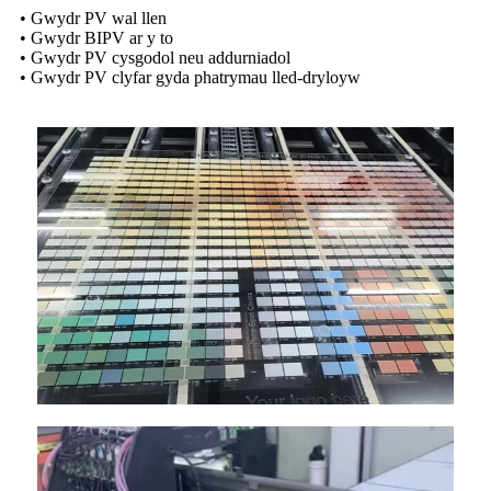
• Gwydr PV wal llen
• Gwydr BIPV ar y to
• Gwydr PV cysgodol neu addurniadol
• Gwydr PV clyfar gyda phatrymau lled-dryloyw