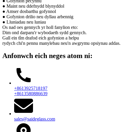
● Gofynion pecynnu
● Maint neu ddefnydd blynyddol
● Amser dosbarthu gofynnol
● Gofynion drilio neu dyllau arbennig
● Lluniadau neu luniau
Os nad oes gennych yr holl fanylion eto:
Dim ond darparu'r wybodaeth sydd gennych.
Gall ein tîm drafod eich gofynion a helpu
rydych chi'n pennu manylebau neu'n awgrymu opsiynau addas.
Anfonwch eich neges atom ni:
+8613925718197
+8613580886639
sales@saideglass.com