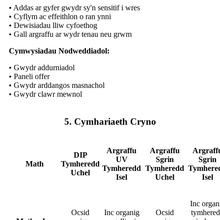
• Addas ar gyfer gwydr sy'n sensitif i wres
• Cyflym ac effeithlon o ran ynni
• Dewisiadau lliw cyfoethog
• Gall argraffu ar wydr tenau neu grwm
Cymwysiadau Nodweddiadol:
• Gwydr addurniadol
• Paneli offer
• Gwydr arddangos masnachol
• Gwydr clawr mewnol
5. Cymhariaeth Cryno
Argraffu
Argraffu
Argraff
DIP
UV
Sgrin
Sgrin
Math
Tymheredd
Tymheredd
Tymheredd
Tymhere
Uchel
Isel
Uchel
Isel
Inc organ
Ocsid
Inc organig
Ocsid
tymhere