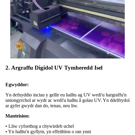
2. Argraffu Digidol UV Tymheredd Isel
Egwyddor:
Yn defnyddio inciau y gellir eu halltu ag UV wedi'u hargraffu'n
uniongyrchol ar wydr ac wedi'u halltu â golau UV. Yn ddelfrydol
ar gyfer gwydr dan do, tenau, neu liw.
Manteision:
• Lliw cyfoethog a chywirdeb uchel
• Yn halltu'n gyflym, yn effeithlon o ran ynni