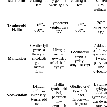
Math o Inc
ceramig neu
y gellir ei
ceramig neu
isel neu
fetel
wella ag UV
fetel
UV-
welladw
120℃–
Tymheredd
550℃–
550℃–
Tymheredd
ystafell trwy
200℃ ne
Halltu
650℃
650℃
UV
UV
Gwrthsefyll
Addas a
gwres a
Lliwgar,
gyfer gwy
Gwrthsefyll
thywydd,
manwl
sy'n sensit
gwres a
Manteision
rheolaeth
gywirdeb
i wres,
gwisgo,
golau
uchel, halltu
patryma
adlyniad cryf
manwl
cyflym
lliw
gywir
cyfoetho
Halltu
Dylunia
Digidol,
Gludiad cryf,
tymheredd
hyblyg,
aml-liw,
cywirdeb
isel,
addas a
Nodweddion
gwrthsefyll
uchel,
patrymau
gyfer gwy
tymheredd
gwydnwch
lliw
dan do n
uchel
hirdymor
cymhleth
denau/cr