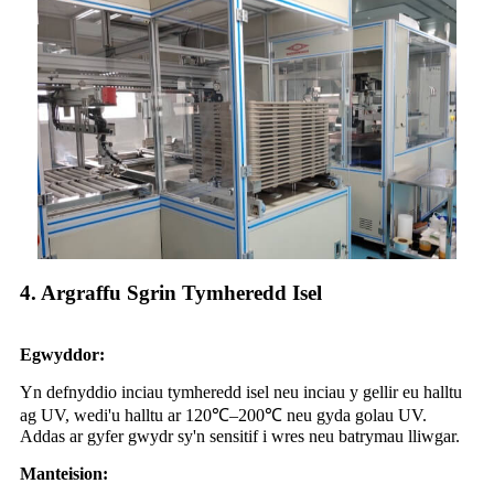
4. Argraffu Sgrin Tymheredd Isel
Egwyddor:
Yn defnyddio inciau tymheredd isel neu inciau y gellir eu halltu
ag UV, wedi'u halltu ar 120℃–200℃ neu gyda golau UV.
Addas ar gyfer gwydr sy'n sensitif i wres neu batrymau lliwgar.
Manteision: