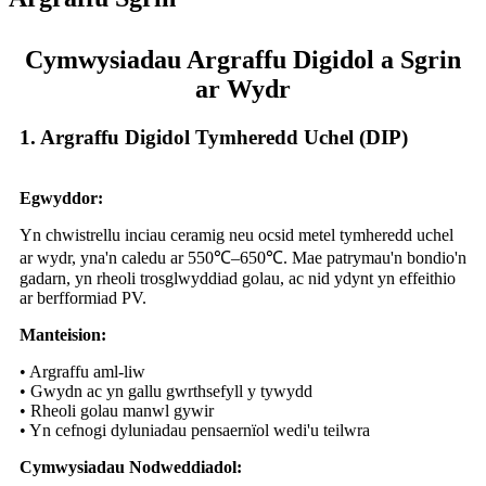
Cymwysiadau Argraffu Digidol a Sgrin
ar Wydr
1. Argraffu Digidol Tymheredd Uchel (DIP)
Egwyddor:
Yn chwistrellu inciau ceramig neu ocsid metel tymheredd uchel
ar wydr, yna'n caledu ar 550℃–650℃. Mae patrymau'n bondio'n
gadarn, yn rheoli trosglwyddiad golau, ac nid ydynt yn effeithio
ar berfformiad PV.
Manteision:
• Argraffu aml-liw
• Gwydn ac yn gallu gwrthsefyll y tywydd
• Rheoli golau manwl gywir
• Yn cefnogi dyluniadau pensaernïol wedi'u teilwra
Cymwysiadau Nodweddiadol: