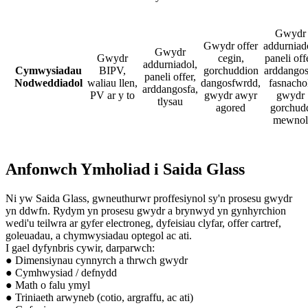
Gwydr
Gwydr offer
addurniad
Gwydr
Gwydr
cegin,
paneli off
addurniadol,
Cymwysiadau
BIPV,
gorchuddion
arddangos
paneli offer,
Nodweddiadol
waliau llen,
dangosfwrdd,
fasnacho
arddangosfa,
PV ar y to
gwydr awyr
gwydr
tlysau
agored
gorchud
mewnol
Anfonwch Ymholiad i Saida Glass
Ni yw Saida Glass, gwneuthurwr proffesiynol sy'n prosesu gwydr
yn ddwfn. Rydym yn prosesu gwydr a brynwyd yn gynhyrchion
wedi'u teilwra ar gyfer electroneg, dyfeisiau clyfar, offer cartref,
goleuadau, a chymwysiadau optegol ac ati.
I gael dyfynbris cywir, darparwch:
● Dimensiynau cynnyrch a thrwch gwydr
● Cymhwysiad / defnydd
● Math o falu ymyl
● Triniaeth arwyneb (cotio, argraffu, ac ati)