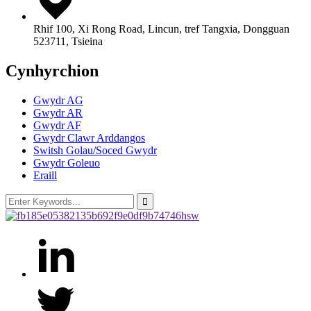
Rhif 100, Xi Rong Road, Lincun, tref Tangxia, Dongguan
523711, Tsieina
Cynhyrchion
Gwydr AG
Gwydr AR
Gwydr AF
Gwydr Clawr Arddangos
Switsh Golau/Soced Gwydr
Gwydr Goleuo
Eraill