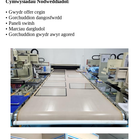
Cymwysiadau Nodweddiadol:
• Gwydr offer cegin
• Gorchuddion dangosfwrdd
• Paneli switsh
• Marciau dargludol
• Gorchuddion gwydr awyr agored