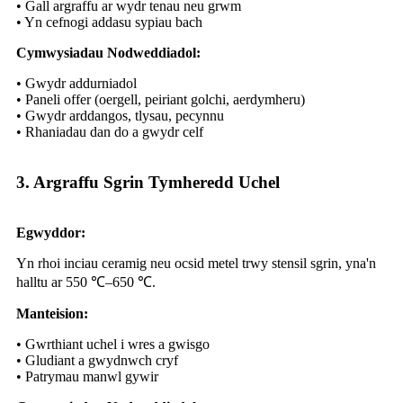
• Gall argraffu ar wydr tenau neu grwm
• Yn cefnogi addasu sypiau bach
Cymwysiadau Nodweddiadol:
• Gwydr addurniadol
• Paneli offer (oergell, peiriant golchi, aerdymheru)
• Gwydr arddangos, tlysau, pecynnu
• Rhaniadau dan do a gwydr celf
3. Argraffu Sgrin Tymheredd Uchel
Egwyddor:
Yn rhoi inciau ceramig neu ocsid metel trwy stensil sgrin, yna'n
halltu ar 550 ℃–650 ℃.
Manteision:
• Gwrthiant uchel i wres a gwisgo
• Gludiant a gwydnwch cryf
• Patrymau manwl gywir