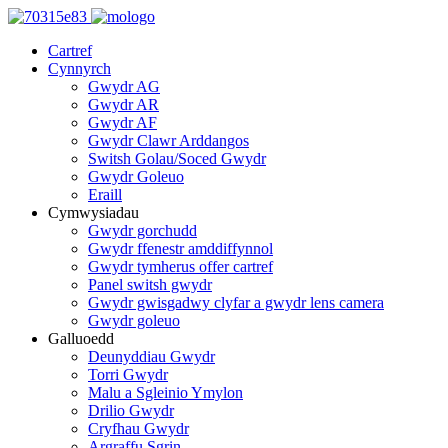
Cartref
Cynnyrch
Gwydr AG
Gwydr AR
Gwydr AF
Gwydr Clawr Arddangos
Switsh Golau/Soced Gwydr
Gwydr Goleuo
Eraill
Cymwysiadau
Gwydr gorchudd
Gwydr ffenestr amddiffynnol
Gwydr tymherus offer cartref
Panel switsh gwydr
Gwydr gwisgadwy clyfar a gwydr lens camera
Gwydr goleuo
Galluoedd
Deunyddiau Gwydr
Torri Gwydr
Malu a Sgleinio Ymylon
Drilio Gwydr
Cryfhau Gwydr
Argraffu Sgrin