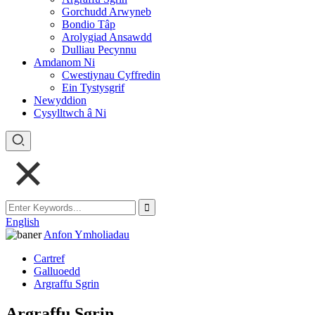
Gorchudd Arwyneb
Bondio Tâp
Arolygiad Ansawdd
Dulliau Pecynnu
Amdanom Ni
Cwestiynau Cyffredin
Ein Tystysgrif
Newyddion
Cysylltwch â Ni
English
Anfon Ymholiadau
Cartref
Galluoedd
Argraffu Sgrin
Argraffu Sgrin