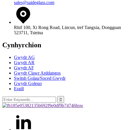
sales@saideglass.com
Rhif 100, Xi Rong Road, Lincun, tref Tangxia, Dongguan
523711, Tsieina
Cynhyrchion
Gwydr AG
Gwydr AR
Gwydr AF
Gwydr Clawr Arddangos
Switsh Golau/Soced Gwydr
Gwydr Goleuo
Eraill