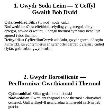
1. Gwydr Soda-Leim — Y Ceffyl
Gwaith Bob Dydd
Cyfansoddiad:
Silica (tywod), soda, calch
Nodweddion:
Cost-effeithiol, sefydlog yn gemegol, clir yn
optegol, hawdd ei weithu. Ehangu thermol cymharol uchel, yn
agored i sioc thermol.
Defnyddiau Cyffredin:
Gwydr adeiladu, gwydr gorchudd sgrin
gyffwrdd, gwydr tymherus ar gyfer offer cartref, dyfeisiau cartref
clyfar, goleuadau, gwydr solar.
2. Gwydr Borosilicate —
Perfformiwr Gwrthiannol i Thermol
Cyfansoddiad:
Silica gyda boron triocsid
Nodweddion:
Gwrthiant rhagorol i sioc thermol a chorydiad
cemegol. Gall wrthsefyll newidiadau tymheredd cyflym heb
gracio.