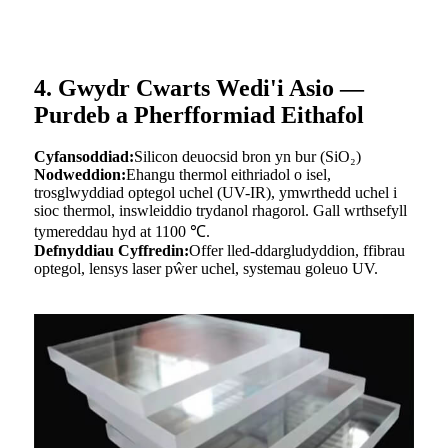
4. Gwydr Cwarts Wedi'i Asio —
Purdeb a Pherfformiad Eithafol
Cyfansoddiad:
Silicon deuocsid bron yn bur (SiO₂)
Nodweddion:
Ehangu thermol eithriadol o isel,
trosglwyddiad optegol uchel (UV-IR), ymwrthedd uchel i
sioc thermol, inswleiddio trydanol rhagorol. Gall wrthsefyll
tymereddau hyd at 1100 ℃.
Defnyddiau Cyffredin:
Offer lled-ddargludyddion, ffibrau
optegol, lensys laser pŵer uchel, systemau goleuo UV.