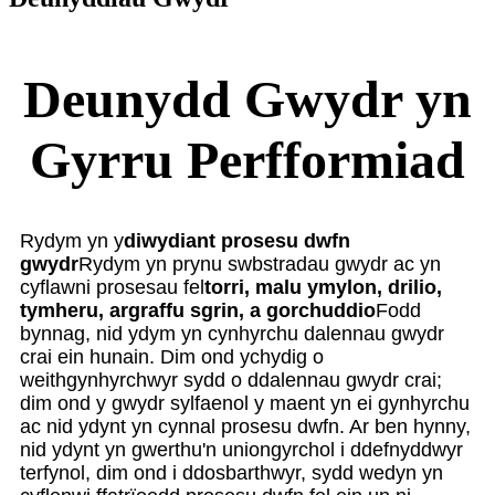
Deunydd Gwydr yn
Gyrru Perfformiad
Rydym yn y
diwydiant prosesu dwfn
gwydr
Rydym yn prynu swbstradau gwydr ac yn
cyflawni prosesau fel
torri, malu ymylon, drilio,
tymheru, argraffu sgrin, a gorchuddio
Fodd
bynnag, nid ydym yn cynhyrchu dalennau gwydr
crai ein hunain. Dim ond ychydig o
weithgynhyrchwyr sydd o ddalennau gwydr crai;
dim ond y gwydr sylfaenol y maent yn ei gynhyrchu
ac nid ydynt yn cynnal prosesu dwfn. Ar ben hynny,
nid ydynt yn gwerthu'n uniongyrchol i ddefnyddwyr
terfynol, dim ond i ddosbarthwyr, sydd wedyn yn