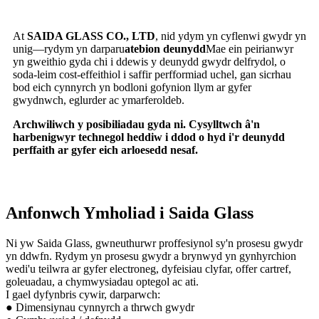
At
SAIDA GLASS CO., LTD
, nid ydym yn cyflenwi gwydr yn
unig—rydym yn darparu
atebion deunydd
Mae ein peirianwyr
yn gweithio gyda chi i ddewis y deunydd gwydr delfrydol, o
soda-leim cost-effeithiol i saffir perfformiad uchel, gan sicrhau
bod eich cynnyrch yn bodloni gofynion llym ar gyfer
gwydnwch, eglurder ac ymarferoldeb.
Archwiliwch y posibiliadau gyda ni. Cysylltwch â'n
harbenigwyr technegol heddiw i ddod o hyd i'r deunydd
perffaith ar gyfer eich arloesedd nesaf.
Anfonwch Ymholiad i Saida Glass
Ni yw Saida Glass, gwneuthurwr proffesiynol sy'n prosesu gwydr
yn ddwfn. Rydym yn prosesu gwydr a brynwyd yn gynhyrchion
wedi'u teilwra ar gyfer electroneg, dyfeisiau clyfar, offer cartref,
goleuadau, a chymwysiadau optegol ac ati.
I gael dyfynbris cywir, darparwch:
● Dimensiynau cynnyrch a thrwch gwydr