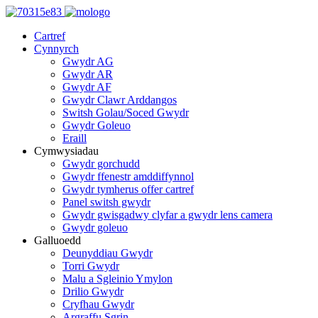
Cartref
Cynnyrch
Gwydr AG
Gwydr AR
Gwydr AF
Gwydr Clawr Arddangos
Switsh Golau/Soced Gwydr
Gwydr Goleuo
Eraill
Cymwysiadau
Gwydr gorchudd
Gwydr ffenestr amddiffynnol
Gwydr tymherus offer cartref
Panel switsh gwydr
Gwydr gwisgadwy clyfar a gwydr lens camera
Gwydr goleuo
Galluoedd
Deunyddiau Gwydr
Torri Gwydr
Malu a Sgleinio Ymylon
Drilio Gwydr
Cryfhau Gwydr
Argraffu Sgrin