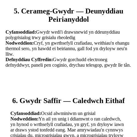
5. Cerameg-Gwydr — Deunyddiau
Peirianyddol
Cyfansoddiad:
Gwydr wedi'i drawsnewid yn ddeunyddiau
polygrisialog trwy grisialu rheoledig
Nodweddion:
Cryf, yn gwrthsefyll crafiadau, weithiau'n ehangu
thermol sero, yn hawdd ei beiriannu, gall fod yn dryloyw neu'n
lliw.
Defnyddiau Cyffredin:
Gwydr gorchudd electroneg
defnyddwyr, paneli pen coginio, drychau telesgop, gwydr lle tân.
6. Gwydr Saffir — Caledwch Eithaf
Cyfansoddiad:
Ocsid alwminiwm un grisial
Nodweddion:
Yn ail yn unig i ddiamwnt o ran caledwch,
yn hynod o wrthsefyll crafiadau, yn gryf, yn dryloyw iawn
ar draws ystod tonfedd eang. Mae amrywiadau'n cynnwys
crisialau du, microgrisialau gwyn, a microgrisialau tryloyw