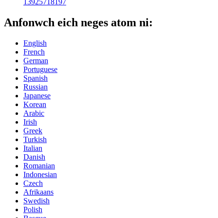
13925718197
Anfonwch eich neges atom ni:
English
French
German
Portuguese
Spanish
Russian
Japanese
Korean
Arabic
Irish
Greek
Turkish
Italian
Danish
Romanian
Indonesian
Czech
Afrikaans
Swedish
Polish