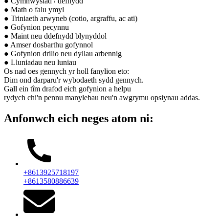
● Cymhwysiad / defnydd
● Math o falu ymyl
● Triniaeth arwyneb (cotio, argraffu, ac ati)
● Gofynion pecynnu
● Maint neu ddefnydd blynyddol
● Amser dosbarthu gofynnol
● Gofynion drilio neu dyllau arbennig
● Lluniadau neu luniau
Os nad oes gennych yr holl fanylion eto:
Dim ond darparu'r wybodaeth sydd gennych.
Gall ein tîm drafod eich gofynion a helpu
rydych chi'n pennu manylebau neu'n awgrymu opsiynau addas.
Anfonwch eich neges atom ni:
+8613925718197
+8613580886639