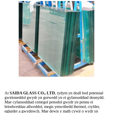
At
SAIDA GLASS CO., LTD
, rydym yn deall bod potensial
gwirioneddol gwydr yn gorwedd yn ei gyfansoddiad deunydd.
Mae cyfansoddiad cemegol penodol gwydr yn pennu ei
briodweddau allweddol, megis ymwrthedd thermol, cryfder,
eglurder a gwydnwch. Mae dewis y math cywir o wydr yn