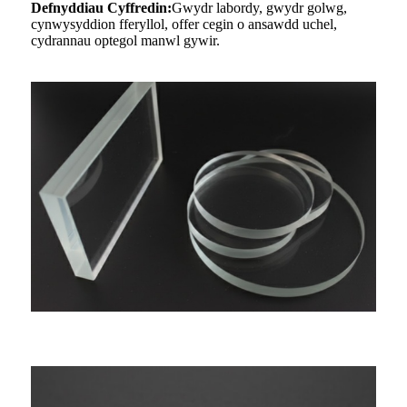
Defnyddiau Cyffredin:
Gwydr labordy, gwydr golwg,
cynwysyddion fferyllol, offer cegin o ansawdd uchel,
cydrannau optegol manwl gywir.