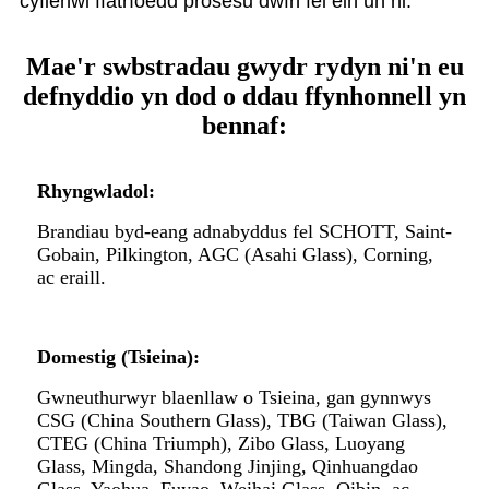
cyflenwi ffatrïoedd prosesu dwfn fel ein un ni.
Mae'r swbstradau gwydr rydyn ni'n eu
defnyddio yn dod o ddau ffynhonnell yn
bennaf:
Rhyngwladol:
Brandiau byd-eang adnabyddus fel SCHOTT, Saint-
Gobain, Pilkington, AGC (Asahi Glass), Corning,
ac eraill.
Domestig (Tsieina):
Gwneuthurwyr blaenllaw o Tsieina, gan gynnwys
CSG (China Southern Glass), TBG (Taiwan Glass),
CTEG (China Triumph), Zibo Glass, Luoyang
Glass, Mingda, Shandong Jinjing, Qinhuangdao
Glass, Yaohua, Fuyao, Weihai Glass, Qibin, ac