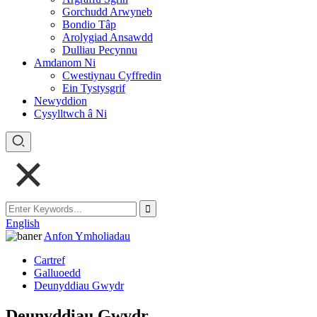
Gorchudd Arwyneb
Bondio Tâp
Arolygiad Ansawdd
Dulliau Pecynnu
Amdanom Ni
Cwestiynau Cyffredin
Ein Tystysgrif
Newyddion
Cysylltwch â Ni
English
Anfon Ymholiadau
Cartref
Galluoedd
Deunyddiau Gwydr
Deunyddiau Gwydr