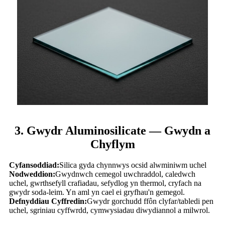
3. Gwydr Aluminosilicate — Gwydn a
Chyflym
Cyfansoddiad:
Silica gyda chynnwys ocsid alwminiwm uchel
Nodweddion:
Gwydnwch cemegol uwchraddol, caledwch
uchel, gwrthsefyll crafiadau, sefydlog yn thermol, cryfach na
gwydr soda-leim. Yn aml yn cael ei gryfhau'n gemegol.
Defnyddiau Cyffredin:
Gwydr gorchudd ffôn clyfar/tabledi pen
uchel, sgriniau cyffwrdd, cymwysiadau diwydiannol a milwrol.