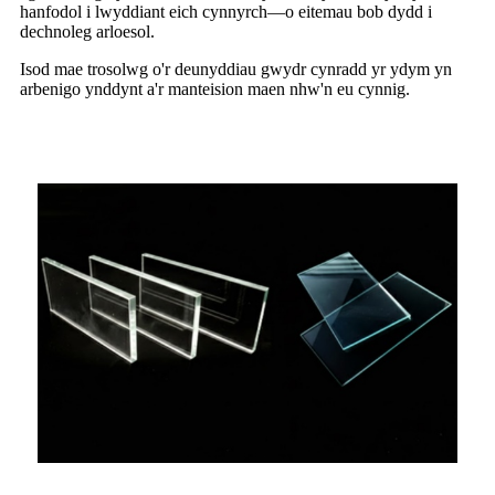
hanfodol i lwyddiant eich cynnyrch—o eitemau bob dydd i
dechnoleg arloesol.
Isod mae trosolwg o'r deunyddiau gwydr cynradd yr ydym yn
arbenigo ynddynt a'r manteision maen nhw'n eu cynnig.