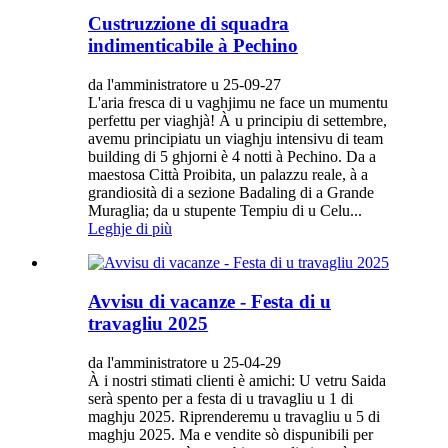
Custruzzione di squadra
indimenticabile à Pechino
da l'amministratore u 25-09-27
L'aria fresca di u vaghjimu ne face un mumentu
perfettu per viaghjà! À u principiu di settembre,
avemu principiatu un viaghju intensivu di team
building di 5 ghjorni è 4 notti à Pechino. Da a
maestosa Città Proibita, un palazzu reale, à a
grandiosità di a sezione Badaling di a Grande
Muraglia; da u stupente Tempiu di u Celu...
Leghje di più
Avvisu di vacanze - Festa di u
travagliu 2025
da l'amministratore u 25-04-29
À i nostri stimati clienti è amichi: U vetru Saida
serà spento per a festa di u travagliu u 1 di
maghju 2025. Riprenderemu u travagliu u 5 di
maghju 2025. Ma e vendite sò dispunibili per