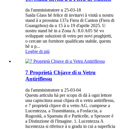
da l'amministratore u 25-03-18
Saida Glass hè felice di invitarvi à visità u nostru
stand à a prossima 137a Fiera di Canton (Fiera di
Guangzhou) da u 15 à u 19 d'aprile 2025. U
nostru stand hè in a Zona A: 8.0 A05 Sè vo
sviluppate suluzioni di vetru per novi prughjetti,
o cercate un fornitore qualificatu stabile, questu
hè u p...
Leghje di più
7 Proprietà Chjave di u Vetru
Antiriflessu
da l'amministratore u 25-03-04
Questu articulu hà per scopu di dà à ogni lettore
una capiscitura assai chjara di u vetru antiriflessu,
e 7 proprietà chjave di u vetru AG, cumprese a
Lucentezza, a Trasmittanza, a Fosfaccia, a
Rugosità, a Sparnata di e Particelle, u Spessore è
a Distinzione di l'Imagine. 1. Lucentezza A
lucentezza si riferisce à u gradu in cui a superficia