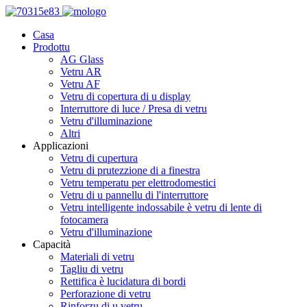
Casa
Prodottu
AG Glass
Vetru AR
Vetru AF
Vetru di copertura di u display
Interruttore di luce / Presa di vetru
Vetru d'illuminazione
Altri
Applicazioni
Vetru di cupertura
Vetru di prutezzione di a finestra
Vetru temperatu per elettrodomestici
Vetru di u pannellu di l'interruttore
Vetru intelligente indossabile è vetru di lente di
fotocamera
Vetru d'illuminazione
Capacità
Materiali di vetru
Tagliu di vetru
Rettifica è lucidatura di bordi
Perforazione di vetru
Rinforzu di u vetru