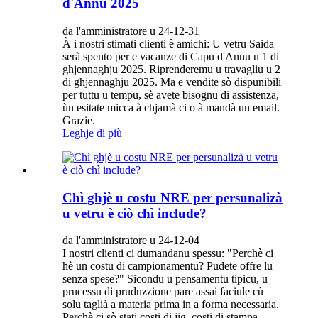
d'Annu 2025
da l'amministratore u 24-12-31
À i nostri stimati clienti è amichi: U vetru Saida
serà spento per e vacanze di Capu d'Annu u 1 di
ghjennaghju 2025. Riprenderemu u travagliu u 2
di ghjennaghju 2025. Ma e vendite sò dispunibili
per tuttu u tempu, sè avete bisognu di assistenza,
ùn esitate micca à chjamà ci o à mandà un email.
Grazie.
Leghje di più
Chì ghjè u costu NRE per persunalizà
u vetru è ciò chì include?
da l'amministratore u 24-12-04
I nostri clienti ci dumandanu spessu: "Perchè ci
hè un costu di campionamentu? Pudete offre lu
senza spese?" Sicondu u pensamentu tipicu, u
prucessu di pruduzzione pare assai faciule cù
solu taglià a materia prima in a forma necessaria.
Perchè ci sò stati costi di jig, costi di stampa,