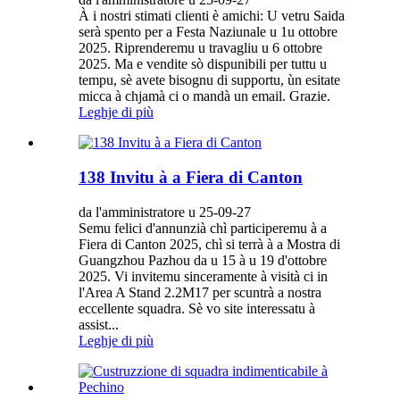
À i nostri stimati clienti è amichi: U vetru Saida
serà spento per a Festa Naziunale u 1u ottobre
2025. Riprenderemu u travagliu u 6 ottobre
2025. Ma e vendite sò dispunibili per tuttu u
tempu, sè avete bisognu di supportu, ùn esitate
micca à chjamà ci o mandà un email. Grazie.
Leghje di più
138 Invitu à a Fiera di Canton
da l'amministratore u 25-09-27
Semu felici d'annunzià chì participeremu à a
Fiera di Canton 2025, chì si terrà à a Mostra di
Guangzhou Pazhou da u 15 à u 19 d'ottobre
2025. Vi invitemu sinceramente à visità ci in
l'Area A Stand 2.2M17 per scuntrà a nostra
eccellente squadra. Sè vo site interessatu à
assist...
Leghje di più