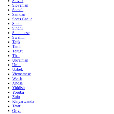
Slovak
Slovenian
Somali
Samoan
Scots Gaelic
Shona
Sindhi
Sundanese
Swahili
Tajik
Tamil
Telugu
Thai
Ukrainian
Urdu
Uzbek
Vietnamese
Welsh
Xhosa
Yiddish
Yoruba
Zulu
Kinyarwanda
Tatar
Oriya