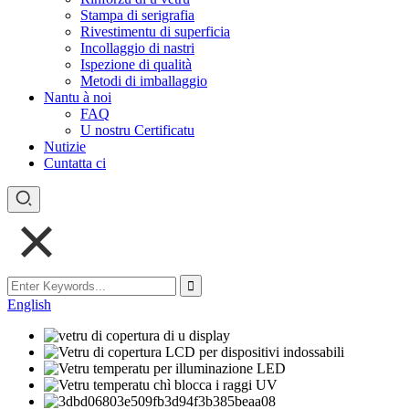
Stampa di serigrafia
Rivestimentu di superficia
Incollaggio di nastri
Ispezione di qualità
Metodi di imballaggio
Nantu à noi
FAQ
U nostru Certificatu
Nutizie
Cuntatta ci
English