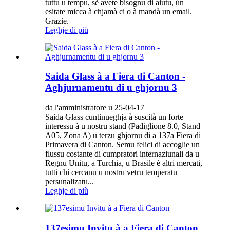
tuttu u tempu, sè avete bisognu di aiutu, ùn
esitate micca à chjamà ci o à mandà un email.
Grazie.
Leghje di più
Saida Glass à a Fiera di Canton -
Aghjurnamentu di u ghjornu 3
da l'amministratore u 25-04-17
Saida Glass cuntinueghja à suscità un forte
interessu à u nostru stand (Padiglione 8.0, Stand
A05, Zona A) u terzu ghjornu di a 137a Fiera di
Primavera di Canton. Semu felici di accoglie un
flussu costante di cumpratori internaziunali da u
Regnu Unitu, a Turchia, u Brasile è altri mercati,
tutti chì cercanu u nostru vetru temperatu
persunalizatu...
Leghje di più
137esimu Invitu à a Fiera di Canton