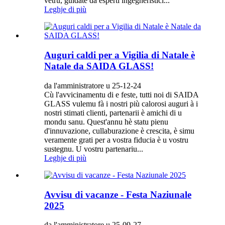
vetru, guidate da esperti ingegneristici...
Leghje di più
Auguri caldi per a Vigilia di Natale è
Natale da SAIDA GLASS!
da l'amministratore u 25-12-24
Cù l'avvicinamentu di e feste, tutti noi di SAIDA
GLASS vulemu fà i nostri più calorosi auguri à i
nostri stimati clienti, partenarii è amichi di u
mondu sanu. Quest'annu hè statu pienu
d'innuvazione, cullaburazione è crescita, è simu
veramente grati per a vostra fiducia è u vostru
sustegnu. U vostru partenariu...
Leghje di più
Avvisu di vacanze - Festa Naziunale
2025
da l'amministratore u 25-09-27