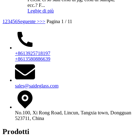
ecc.? F...
Leghje di più
1
2
3
4
5
6
Seguente >
>>
Pagina 1 / 11
+8613925718197
+8613580886639
sales@saideglass.com
No.100, Xi Rong Road, Lincun, Tangxia town, Dongguan
523711, China
Prodotti