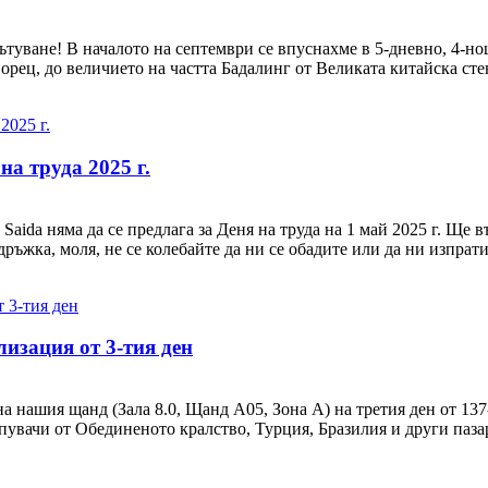
ътуване! В началото на септември се впуснахме в 5-дневно, 4-н
орец, до величието на частта Бадалинг от Великата китайска сте
на труда 2025 г.
ida няма да се предлага за Деня на труда на 1 май 2025 г. Ще в
ръжка, моля, не се колебайте да ни се обадите или да ни изпрати
лизация от 3-тия ден
на нашия щанд (Зала 8.0, Щанд A05, Зона A) на третия ден от 13
увачи от Обединеното кралство, Турция, Бразилия и други пазар