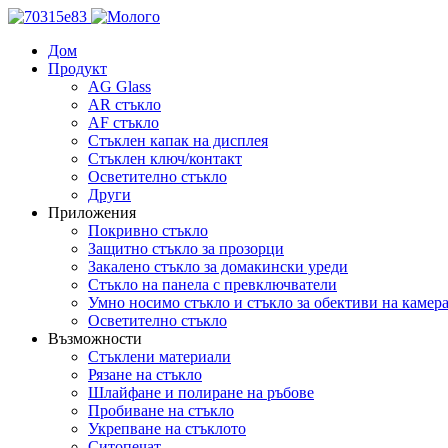
Дом
Продукт
AG Glass
AR стъкло
AF стъкло
Стъклен капак на дисплея
Стъклен ключ/контакт
Осветително стъкло
Други
Приложения
Покривно стъкло
Защитно стъкло за прозорци
Закалено стъкло за домакински уреди
Стъкло на панела с превключватели
Умно носимо стъкло и стъкло за обективи на камер
Осветително стъкло
Възможности
Стъклени материали
Рязане на стъкло
Шлайфане и полиране на ръбове
Пробиване на стъкло
Укрепване на стъклото
Ситопечат