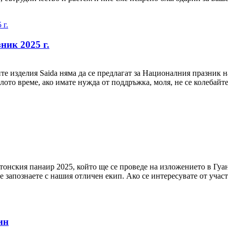
ник 2025 г.
е изделия Saida няма да се предлагат за Националния празник н
ото време, ако имате нужда от поддръжка, моля, не се колебайте
тонския панаир 2025, който ще се проведе на изложението в Гуа
е запознаете с нашия отличен екип. Ако се интересувате от участи
ин