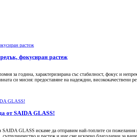
предък, фокусиран растеж
 спомня за година, характеризирана със стабилност, фокус и неп
овната си мисия: предоставяне на надеждни, висококачествени ре
еда от SAIDA GLASS!
 в SAIDA GLASS искаме да отправим най-топлите си пожелания 
, сътрудничество и растеж и ние сме искрено благодарни за ваше