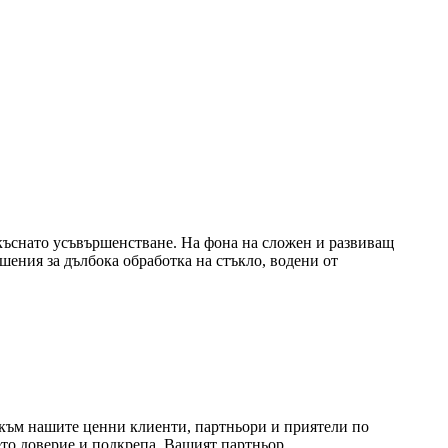
рекъснато усъвършенстване. На фона на сложен и развиващ
шения за дълбока обработка на стъкло, водени от
към нашите ценни клиенти, партньори и приятели по
то доверие и подкрепа. Вашият партньор...