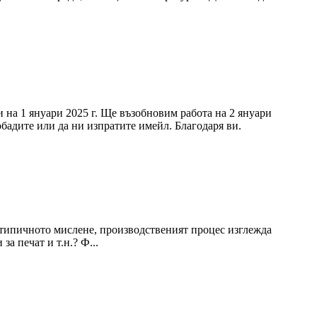
 на 1 януари 2025 г. Ще възобновим работа на 2 януари
обадите или да ни изпратите имейл. Благодаря ви.
 типичното мислене, производственият процес изглежда
а печат и т.н.? Ф...