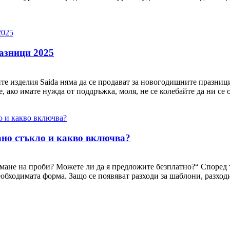
азници 2025
е изделия Saida няма да се продават за новогодишните празници
, ако имате нужда от поддръжка, моля, не се колебайте да ни се 
ано стъкло и какво включва?
земане на проби? Можете ли да я предложите безплатно?“ Според
обходимата форма. Защо се появяват разходи за шаблони, разходи з