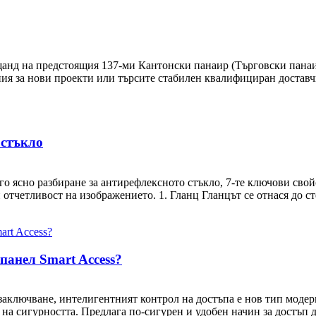
щанд на предстоящия 137-ми Кантонски панаир (Търговски панаир
ния за нови проекти или търсите стабилен квалифициран доставчи
 стъкло
ного ясно разбиране за антирефлексното стъкло, 7-те ключови св
 отчетливост на изображението. 1. Гланц Гланцът се отнася до сте
панел Smart Access?
заключване, интелигентният контрол на достъпа е нов тип модерн
а сигурността. Предлага по-сигурен и удобен начин за достъп д