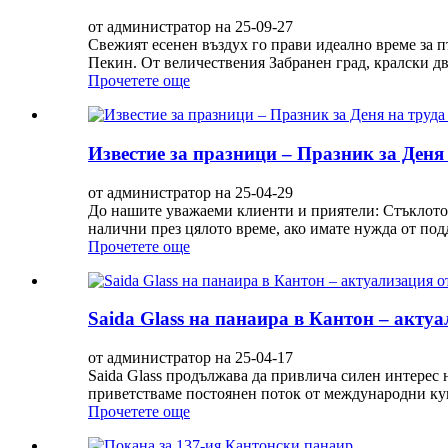
от администратор на 25-09-27
Свежият есенен въздух го прави идеално време за п
Пекин. От величествения Забранен град, кралски дв
Прочетете още
Известие за празници – Празник за Деня 
от администратор на 25-04-29
До нашите уважаеми клиенти и приятели: Стъклото Sa
налични през цялото време, ако имате нужда от подд
Прочетете още
Saida Glass на панаира в Кантон – актуа
от администратор на 25-04-17
Saida Glass продължава да привлича силен интерес 
приветстваме постоянен поток от международни куп
Прочетете още