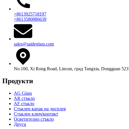
+8613925718197
+8613580886639
sales@saideglass.com
No.100, Xi Rong Road, Lincun, град Tangxia, Dongguan 52
Продукти
AG Glass
AR стъкло
AF стъкло
Стъклен капак на дисплея
Стъклен ключ/контакт
Осветително стъкло
Други