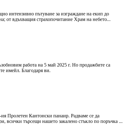
ощно интензивно пътуване за изграждане на екип до
на; от вдъхващия страхопочитание Храм на небето...
ъзобновим работа на 5 май 2025 г. Но продажбите са
те имейл. Благодаря ви.
7-ия Пролетен Кантонски панаир. Радваме се да
и, всички търсещи нашето закалено стъкло по поръчка ...