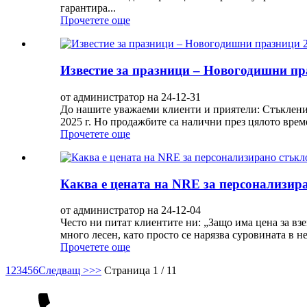
гарантира...
Прочетете още
Известие за празници – Новогодишни пр
от администратор на 24-12-31
До нашите уважаеми клиенти и приятели: Стъкленит
2025 г. Но продажбите са налични през цялото време
Прочетете още
Каква е цената на NRE за персонализир
от администратор на 24-12-04
Често ни питат клиентите ни: „Защо има цена за в
много лесен, като просто се нарязва суровината в не
Прочетете още
1
2
3
4
5
6
Следващ >
>>
Страница 1 / 11