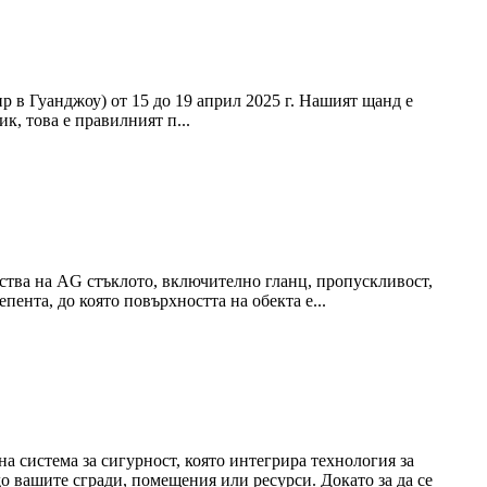
 в Гуанджоу) от 15 до 19 април 2025 г. Нашият щанд е
к, това е правилният п...
ойства на AG стъклото, включително гланц, пропускливост,
пента, до която повърхността на обекта е...
а система за сигурност, която интегрира технология за
о вашите сгради, помещения или ресурси. Докато за да се