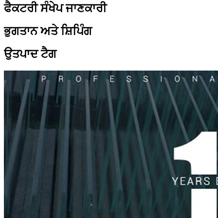
ਫੈਕਟਰੀ ਸੰਖੇਪ ਜਾਣਕਾਰੀ
ਭੁਗਤਾਨ ਅਤੇ ਸ਼ਿਪਿੰਗ
ਉਤਪਾਦ ਟੈਗ