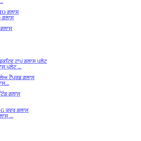
..
O ਗਲਾਸ
 ਪਲੇਟ ...
ਸ...
ਾਸ ...