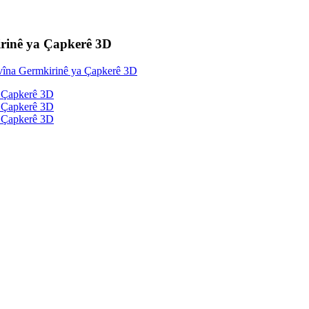
irinê ya Çapkerê 3D