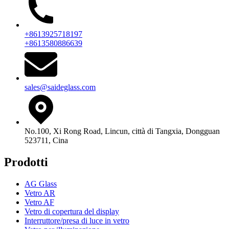
+8613925718197
+8613580886639
sales@saideglass.com
No.100, Xi Rong Road, Lincun, città di Tangxia, Dongguan
523711, Cina
Prodotti
AG Glass
Vetro AR
Vetro AF
Vetro di copertura del display
Interruttore/presa di luce in vetro