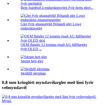
Bein framboð á endurskinsvörn fyrir hertu gleri...
Gler fyrir gluggatjöld fljótandi gler Lowe
endurskinsgler
OEM flatgler 12 tommu etsað AG hlífðargler
fyrir OLED ...
Steppt hert gler
Skjáhlíf glerplata
0,8 mm kringlótt myndavélargler með lími fyrir
vefmyndavél