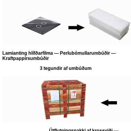
Lamianting hlífðarfilma — Perlubómullarumbúðir —
Kraftpappírsumbúðir
3 tegundir af umbúðum
Útflutningspakki af krossviði —