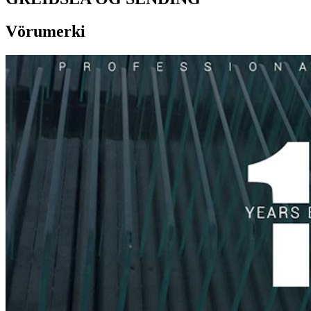
Vörumerki