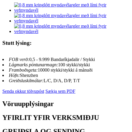
Stutt lýsing:
FOB verð:
0,5 - 9.999 Bandaríkjadalir / Stykki
Lágmarks pöntunarmagn:
100 stykki/stykki
Framboðsgeta:
10000 stykki/stykki á mánuði
Höfn:
Shenzhen
Greiðsluskilmálar:
L/C, D/A, D/P, T/T
Senda okkur tölvupóst
Sækja sem PDF
Vöruupplýsingar
YFIRLIT YFIR VERKSMIÐJU
GREIÐSLA OG SENDING