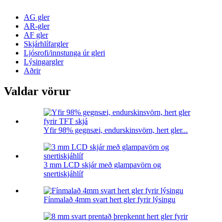
AG gler
AR-gler
AF gler
Skjárhlífargler
Ljósrofi/innstunga úr gleri
Lýsingargler
Aðrir
Valdar vörur
Yfir 98% gegnsæi, endurskinsvörn, hert gler...
3 mm LCD skjár með glampavörn og
snertiskjáhlíf
Fínmalað 4mm svart hert gler fyrir lýsingu