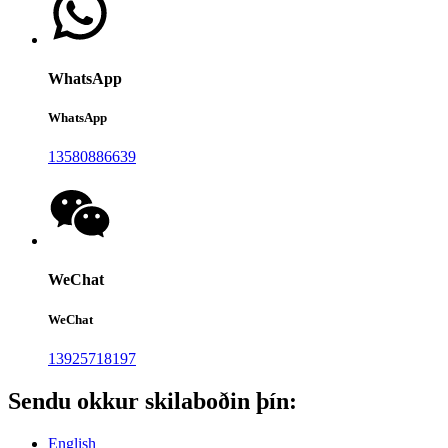
WhatsApp
WhatsApp
13580886639
WeChat
WeChat
13925718197
Sendu okkur skilaboðin þín:
English