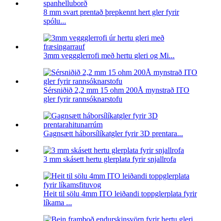
8 mm svart prentað þrepkennt hert gler fyrir
spólu...
3mm veggglerrofi með hertu gleri og Mi...
Sérsniðið 2,2 mm 15 ohm 200Å mynstrað ITO
gler fyrir rannsóknarstofu
Gagnsætt háborsílíkatgler fyrir 3D prentara...
3 mm skásett hertu glerplata fyrir snjallrofa
Heit til sölu 4mm ITO leiðandi toppglerplata fyrir
líkama ...