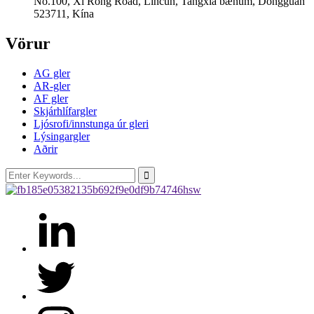
No.100, Xi Rong Road, Lincun, Tangxia bænum, Dongguan
523711, Kína
Vörur
AG gler
AR-gler
AF gler
Skjárhlífargler
Ljósrofi/innstunga úr gleri
Lýsingargler
Aðrir