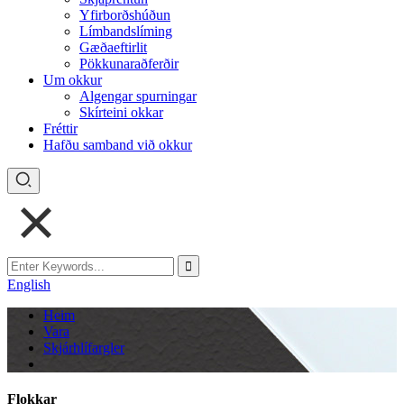
Yfirborðshúðun
Límbandslíming
Gæðaeftirlit
Pökkunaraðferðir
Um okkur
Algengar spurningar
Skírteini okkar
Fréttir
Hafðu samband við okkur
English
Heim
Vara
Skjárhlífargler
Flokkar