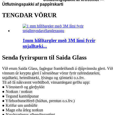
Útflutningspakki af pappírskarti
TENGDAR VÖRUR
1mm hlífðargler með 3M lími fyrir
snjalltæki...
Senda fyrirspurn til Saida Glass
Við erum Saida Glass, faglegur framleiðandi á djúpvinnslu gleri. Við
vinnum úr keyptu gleri í sérsniðnar vörur fyrir rafeindatækni,
snjalltæki, heimilistæki, lýsingu og sjóntæki o.s.frv.
Til að fá nákvæmt verðtilboð, vinsamlegast gefðu upp:
● Vörustærð og glerþykkt
● Notkun / notkun
● Tegund kantslípunar
● Yfirborðsmeðferð (húðun, prentun o.s.frv.)
● Kröfur um umbúðir
● Magn eða árleg notkun
● Nauðsynlegur afhendingartími