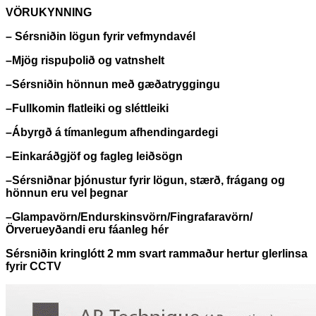
VÖRUKYNNING
– Sérsniðin lögun fyrir vefmyndavél
–
Mjög rispuþolið og vatnshelt
–
Sérsniðin hönnun með gæðatryggingu
–
Fullkomin flatleiki og sléttleiki
–
Ábyrgð á tímanlegum afhendingardegi
–
Einkaráðgjöf og fagleg leiðsögn
–
Sérsniðnar þjónustur fyrir lögun, stærð, frágang og
hönnun eru vel þegnar
–
Glampavörn/Endurskinsvörn/Fingrafaravörn/
Örverueyðandi eru fáanleg hér
Sérsniðin kringlótt 2 mm svart rammaður hertur glerlinsa
fyrir CCTV