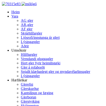
Heim
Vara
AG gler
AR-gler
AF gler
Skjárhlífargler
Ljósrofi/innstunga úr gleri
Lýsingargler
Aðrir
Umsóknir
Hlífðargler
Verndandi gluggagler
Hert gler fyrir heimilistæki
Gler á rofaborði
Snjallt klæðanlegt gler og myndavélarlinsugler
Lýsingargler
Hæfileikar
Glerefni
Glerskurður
Kantslípun og fæging
Glerborun
Glerstyrking
Skjáprentun