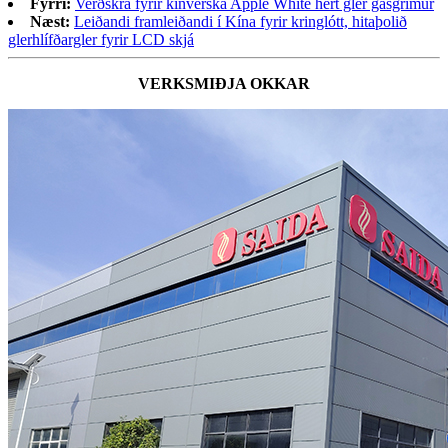
Fyrri:
Verðskrá fyrir kínverska Apple White hert gler gasgrímur
Næst:
Leiðandi framleiðandi í Kína fyrir kringlótt, hitaþolið
glerhlífðargler fyrir LCD skjá
VERKSMIÐJA OKKAR