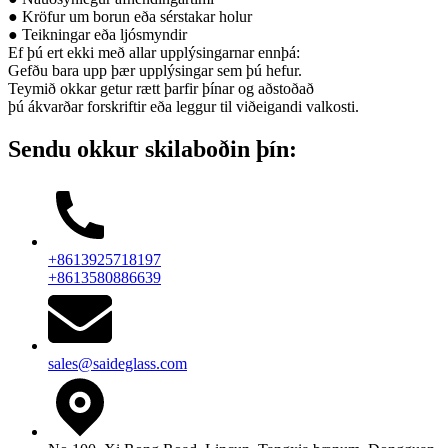
● Kröfur um borun eða sérstakar holur
● Teikningar eða ljósmyndir
Ef þú ert ekki með allar upplýsingarnar ennþá:
Gefðu bara upp þær upplýsingar sem þú hefur.
Teymið okkar getur rætt þarfir þínar og aðstoðað
þú ákvarðar forskriftir eða leggur til viðeigandi valkosti.
Sendu okkur skilaboðin þín:
+8613925718197
+8613580886639
sales@saideglass.com